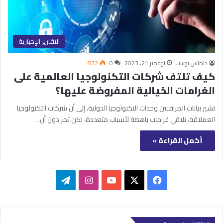
التقارير الإخبارية
داماس بوست
نوفمبر 21, 2023
0
872
كيف تلتف شركات التكنولوجيا العالمية على
الغرامات الخيالية المفروضة عليها؟
تشير بيانات المراقبين وحدات التكنولوجيا الدولية، إلى أن شركات التكنولوجيا
العملاقة، تلاقي غرامات باهظة لأسباب متعددة، لكن تمر دون أن…
أكمل القراءة »
‫X
فيسبوك
‫YouTube
انستقرام
تيلقرام