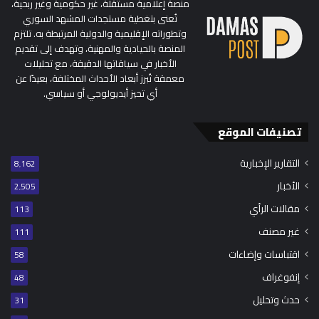
منصة إعلامية مستقلة، غير حكومية وغير ربحية،
تُعنى بتغطية مستجدات المشهد السوري
وتطوراته الإقليمية والدولية المرتبطة به. تلتزم
المنصة بالحيادية والمهنية، وتهدف إلى تقديم
الأخبار في سياقاتها الدقيقة، مع تحليلات
معمقة تُبرز أبعاد الأحداث المختلفة، بعيدًا عن
أي تحيز أيديولوجي أو سياسي.
تصنيفات الموقع
التقارير الإخبارية
8٬162
الأخبار
2٬505
مقالات الرأي
113
غير مصنف
111
اقتباسات وإضاءات
58
إنفوغراف
48
حدث وتحليل
31