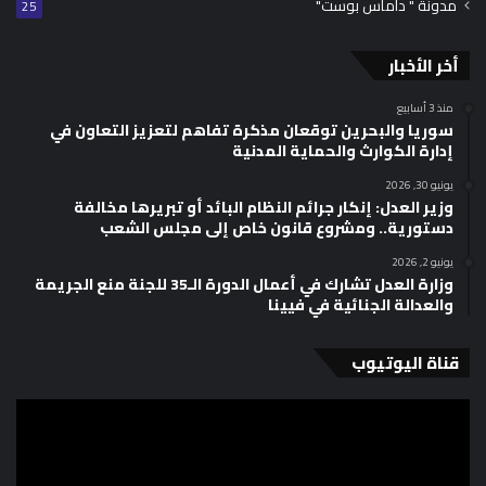
مدونة " داماس بوست"
25
أخر الأخبار
منذ 3 أسابيع
سوريا والبحرين توقعان مذكرة تفاهم لتعزيز التعاون في
إدارة الكوارث والحماية المدنية
يونيو 30, 2026
وزير العدل: إنكار جرائم النظام البائد أو تبريرها مخالفة
دستورية.. ومشروع قانون خاص إلى مجلس الشعب
يونيو 2, 2026
وزارة العدل تشارك في أعمال الدورة الـ35 للجنة منع الجريمة
والعدالة الجنائية في فيينا
قناة اليوتيوب