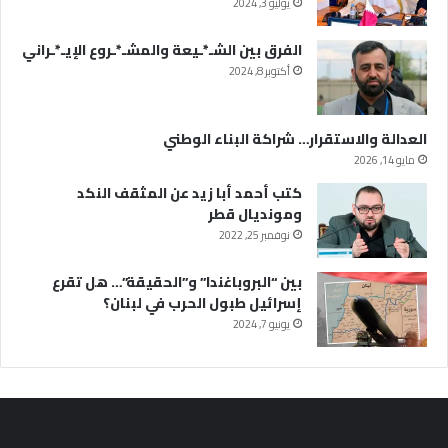
يوليو 3, 2024
الفرق بين الشـ*ـيعة والمشـ*ـروع الإيـ*ـراني
أكتوبر 8, 2024
العدالة والاستقرار… شراكة البناء الوطني
مايو 14, 2026
كتب أحمد أبا زيد عن المثقف النكد
ومونديال قطر
نوفمبر 25, 2022
بين “البروباغندا” و”الحقيقة”… هل تقرع
إسرائيل طبول الحرب في لبنان؟
يونيو 7, 2024