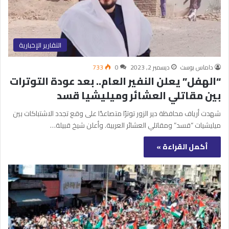
التقارير الإخبارية
داماس بوست
ديسمبر 2, 2023
0
733
“الهفل” يعلن النفير العام.. بعد عودة التوترات
بين مقاتلي العشائر وميليشيا قسد
شهدت أرياف محافظة دير الزور توترًا متصاعدًا على وقع تجدد الاشتباكات بين
ميليشيات “قسد” ومقاتلي العشائر العربية. وأعلن شيخ قبيلة…
أكمل القراءة »