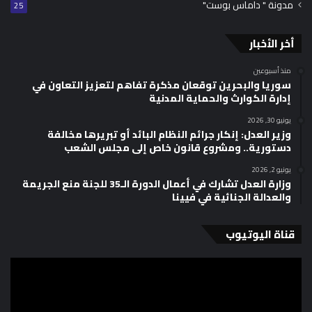
مدونة " داماس بوست"
25
أخر الأخبار
منذ أسبوعين
سوريا والبحرين توقعان مذكرة تفاهم لتعزيز التعاون في
إدارة الكوارث والحماية المدنية
يونيو 30, 2026
وزير العدل: إنكار جرائم النظام البائد أو تبريرها مخالفة
دستورية.. ومشروع قانون خاص إلى مجلس الشعب
يونيو 2, 2026
وزارة العدل تشارك في أعمال الدورة الـ35 للجنة منع الجريمة
والعدالة الجنائية في فيينا
قناة اليوتيوب