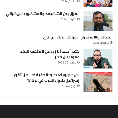
يوليو 3, 2024
الفرق بين الشـ*ـيعة والمشـ*ـروع الإيـ*ـراني
أكتوبر 8, 2024
العدالة والاستقرار… شراكة البناء الوطني
مايو 14, 2026
كتب أحمد أبا زيد عن المثقف النكد
ومونديال قطر
نوفمبر 25, 2022
بين “البروباغندا” و”الحقيقة”… هل تقرع
إسرائيل طبول الحرب في لبنان؟
يونيو 7, 2024