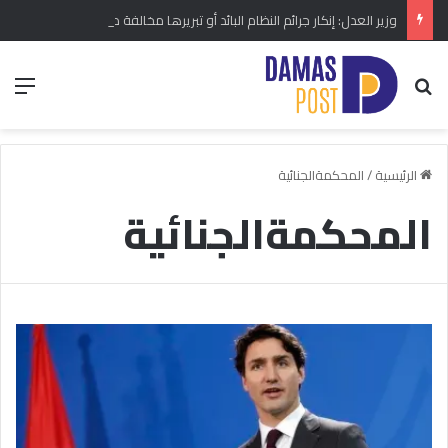
وزير العدل: إنكار جرائم النظام البائد أو تبريرها مخالفة دستورية.. ومشروع قانون خاص إلى مجلس الشعب
بحث عن
الق
الرئيسية
/
المحكمةالجنائية
المحكمةالجنائية