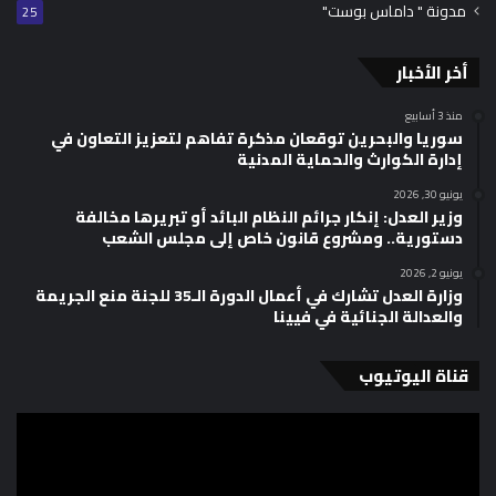
مدونة " داماس بوست"
25
أخر الأخبار
منذ 3 أسابيع
سوريا والبحرين توقعان مذكرة تفاهم لتعزيز التعاون في
إدارة الكوارث والحماية المدنية
يونيو 30, 2026
وزير العدل: إنكار جرائم النظام البائد أو تبريرها مخالفة
دستورية.. ومشروع قانون خاص إلى مجلس الشعب
يونيو 2, 2026
وزارة العدل تشارك في أعمال الدورة الـ35 للجنة منع الجريمة
والعدالة الجنائية في فيينا
قناة اليوتيوب