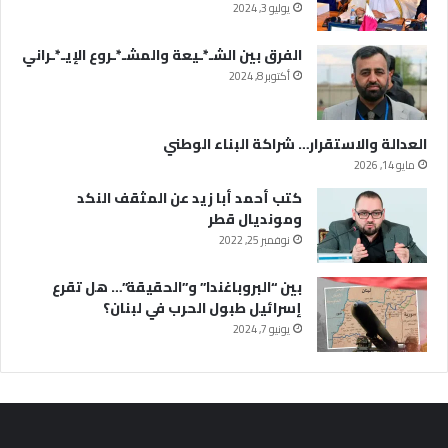
يوليو 3, 2024
الفرق بين الشـ*ـيعة والمشـ*ـروع الإيـ*ـراني
أكتوبر 8, 2024
العدالة والاستقرار… شراكة البناء الوطني
مايو 14, 2026
كتب أحمد أبا زيد عن المثقف النكد
ومونديال قطر
نوفمبر 25, 2022
بين “البروباغندا” و”الحقيقة”… هل تقرع
إسرائيل طبول الحرب في لبنان؟
يونيو 7, 2024