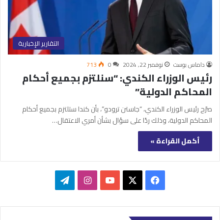
التقارير الإخبارية
داماس بوست
نوفمبر 22, 2024
0
713
رئيس الوزراء الكندي: “سنلتزم بجميع أحكام
المحاكم الدولية”
صرّح رئيس الوزراء الكندي، “جاستن ترودو”، بأن كندا ستلتزم بجميع أحكام
المحاكم الدولية، وذلك ردًا على سؤال بشأن أمري الاعتقال…
أكمل القراءة »
‫X
فيسبوك
‫YouTube
انستقرام
تيلقرام