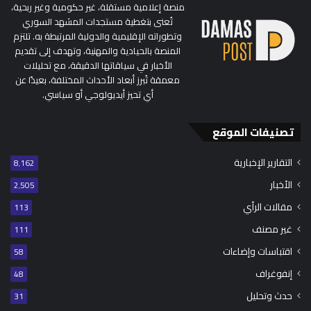
منصة إعلامية مستقلة، غير حكومية وغير ربحية،
تُعنى بتغطية مستجدات المشهد السوري
وتطوراته الإقليمية والدولية المرتبطة به. تلتزم
المنصة بالحيادية والمهنية، وتهدف إلى تقديم
الأخبار في سياقاتها الدقيقة، مع تحليلات
معمقة تُبرز أبعاد الأحداث المختلفة، بعيدًا عن
أي تحيز أيديولوجي أو سياسي.
تصنيفات الموقع
التقارير الإخبارية
8٬162
الأخبار
2٬505
مقالات الرأي
113
غير مصنف
111
اقتباسات وإضاءات
58
إنفوغراف
48
حدث وتحليل
31