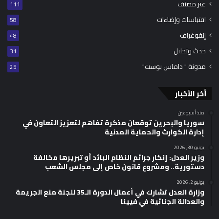
غير مصنف
111
اقتباسات وإضاءات
58
إنفوغراف
48
حدث وتحليل
31
مدونة " داماس بوست"
25
أخر الأخبار
منذ أسبوعين
سوريا والبحرين توقعان مذكرة تفاهم لتعزيز التعاون في
إدارة الكوارث والحماية المدنية
يونيو 30, 2026
وزير العدل: إنكار جرائم النظام البائد أو تبريرها مخالفة
دستورية.. ومشروع قانون خاص إلى مجلس الشعب
يونيو 2, 2026
وزارة العدل تشارك في أعمال الدورة الـ35 للجنة منع الجريمة
والعدالة الجنائية في فيينا