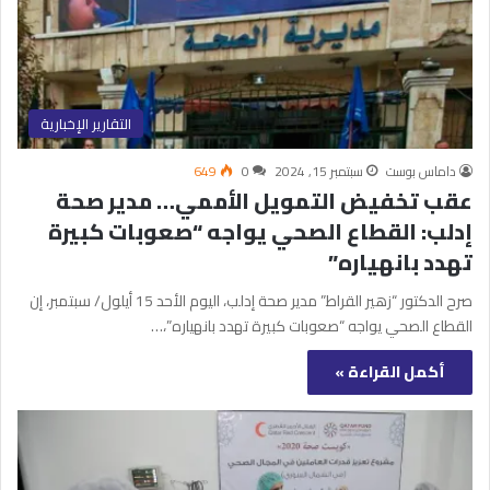
التقارير الإخبارية
داماس بوست
سبتمبر 15, 2024
0
649
عقب تخفيض التمويل الأممي… مدير صحة
إدلب: القطاع الصحي يواجه “صعوبات كبيرة
تهدد بانهياره”
صرح الدكتور “زهير القراط” مدير صحة إدلب، اليوم الأحد 15 أيلول/ سبتمبر، إن
القطاع الصحي يواجه “صعوبات كبيرة تهدد بانهياره”،…
أكمل القراءة »