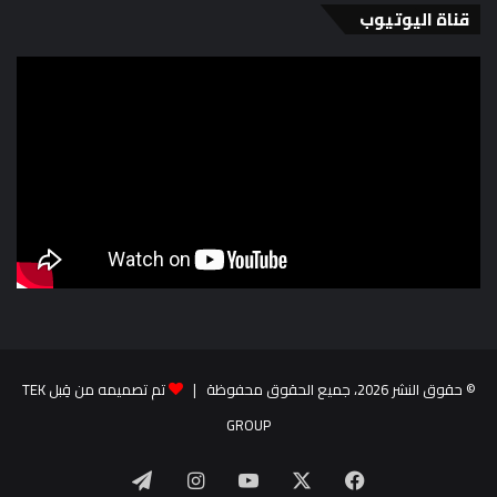
قناة اليوتيوب
© حقوق النشر 2026، جميع الحقوق محفوظة |
تم تصميمه من قِبل TEK
GROUP
‫X
فيسبوك
‫YouTube
انستقرام
تيلقرام