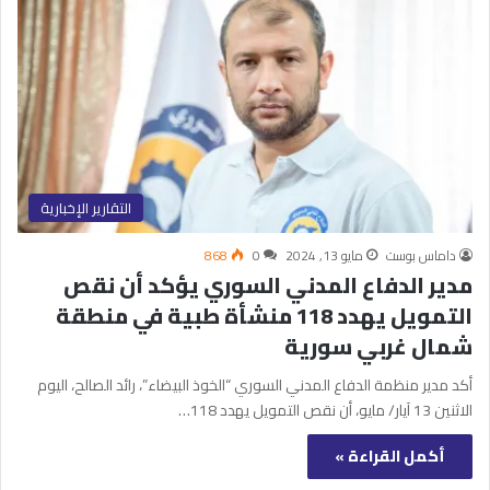
التقارير الإخبارية
داماس بوست
مايو 13, 2024
0
868
مدير الدفاع المدني السوري يؤكد أن نقص
التمويل يهدد 118 منشأة طبية في منطقة
شمال غربي سورية
أكد مدير منظمة الدفاع المدني السوري “الخوذ البيضاء”، رائد الصالح، اليوم
الاثنين 13 آيار/ مايو، أن نقص التمويل يهدد 118…
أكمل القراءة »