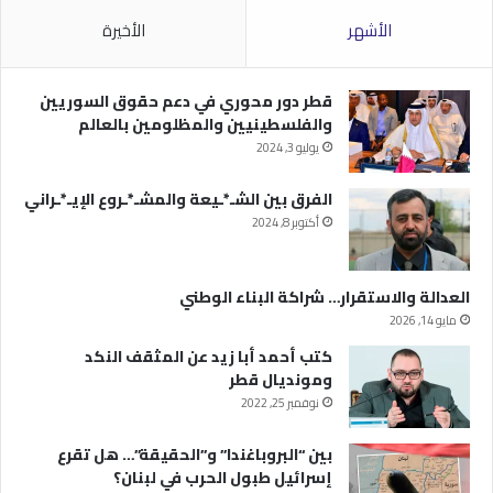
الأشهر
الأخيرة
قطر دور محوري في دعم حقوق السوريين
والفلسطينيين والمظلومين بالعالم
يوليو 3, 2024
الفرق بين الشـ*ـيعة والمشـ*ـروع الإيـ*ـراني
أكتوبر 8, 2024
العدالة والاستقرار… شراكة البناء الوطني
مايو 14, 2026
كتب أحمد أبا زيد عن المثقف النكد
ومونديال قطر
نوفمبر 25, 2022
بين “البروباغندا” و”الحقيقة”… هل تقرع
إسرائيل طبول الحرب في لبنان؟