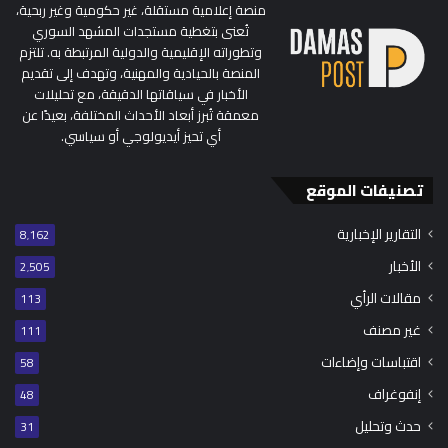
منصة إعلامية مستقلة، غير حكومية وغير ربحية،
تُعنى بتغطية مستجدات المشهد السوري
وتطوراته الإقليمية والدولية المرتبطة به. تلتزم
المنصة بالحيادية والمهنية، وتهدف إلى تقديم
الأخبار في سياقاتها الدقيقة، مع تحليلات
معمقة تُبرز أبعاد الأحداث المختلفة، بعيدًا عن
أي تحيز أيديولوجي أو سياسي.
تصنيفات الموقع
التقارير الإخبارية
8٬162
الأخبار
2٬505
مقالات الرأي
113
غير مصنف
111
اقتباسات وإضاءات
58
إنفوغراف
48
حدث وتحليل
31