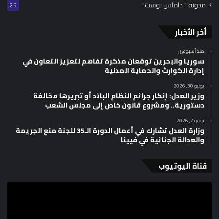
مدونة " داماس بوست"
25
أخر الأخبار
منذ أسبوعين
سوريا والبحرين توقعان مذكرة تفاهم لتعزيز التعاون في
إدارة الكوارث والحماية المدنية
يونيو 30, 2026
وزير العدل: إنكار جرائم النظام البائد أو تبريرها مخالفة
دستورية.. ومشروع قانون خاص إلى مجلس الشعب
يونيو 2, 2026
وزارة العدل تشارك في أعمال الدورة الـ35 للجنة منع الجريمة
والعدالة الجنائية في فيينا
قناة اليوتيوب