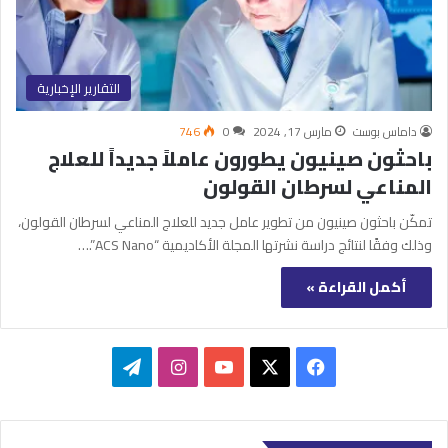
التقارير الإخبارية
داماس بوست
مارس 17, 2024
0
746
باحثون صينيون يطورون عاملاً جديداً للعلاج
المناعي لسرطان القولون
تمكّن باحثون صينيون من تطوير عامل جديد للعلاج المناعي لسرطان القولون،
وذلك وفقًا لنتائج دراسة نشرتها المجلة الأكاديمية “ACS Nano”.…
أكمل القراءة »
‫X
فيسبوك
‫YouTube
انستقرام
تيلقرام