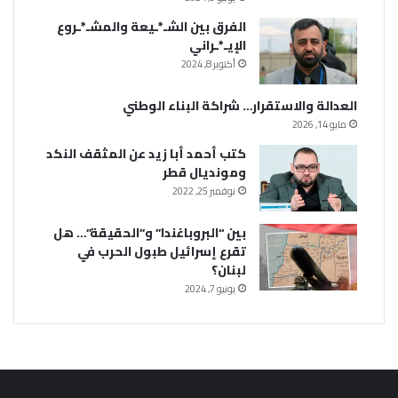
الفرق بين الشـ*ـيعة والمشـ*ـروع
الإيـ*ـراني
أكتوبر 8, 2024
العدالة والاستقرار… شراكة البناء الوطني
مايو 14, 2026
كتب أحمد أبا زيد عن المثقف النكد
ومونديال قطر
نوفمبر 25, 2022
بين “البروباغندا” و”الحقيقة”… هل
تقرع إسرائيل طبول الحرب في
لبنان؟
يونيو 7, 2024