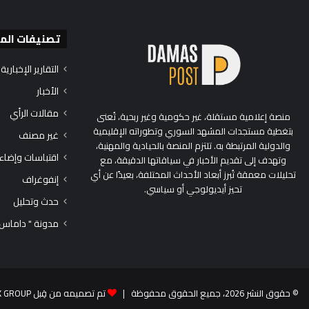
تصنيفات الم
التقارير الإخبارية
الأخبار
مقالات الرأي
منصة إعلامية مستقلة، غير حكومية وغير ربحية، تُعنى
بتغطية مستجدات المشهد السوري وتطوراته الإقليمية
غير مصنف
والدولية المرتبطة به. تلتزم المنصة بالحيادية والمهنية،
اقتباسات وإضاء
وتهدف إلى تقديم الأخبار في سياقاتها الدقيقة، مع
تحليلات معمقة تُبرز أبعاد الأحداث المختلفة، بعيدًا عن أي
إنفوغراف
تحيز أيديولوجي أو سياسي.
حدث وتحليل
مدونة " داماس
© حقوق النشر 2026، جميع الحقوق محفوظة |
تم تصميمه من قِبل TEK GROUP