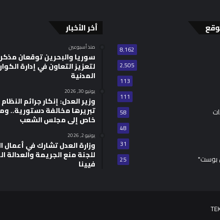
وقع
أخر الأخبار
منذ أسبوعين
8٬162
سوريا والبحرين توقعان مذكر
2٬505
لتعزيز التعاون في إدارة الكوا
المدنية
113
يونيو 30, 2026
111
وزير العدل: إنكار جرائم النظام ا
تبريرها مخالفة دستورية.. وم
ات
58
خاص إلى مجلس الشعب
48
يونيو 2, 2026
31
للجنة منع الجريمة والعدالة ال
 بوست"
25
فيينا