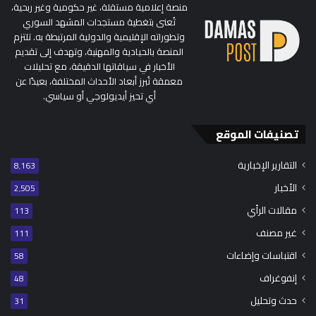
منصة إعلامية مستقلة، غير حكومية وغير ربحية،
تُعنى بتغطية مستجدات المشهد السوري
وتطوراته الإقليمية والدولية المرتبطة به. تلتزم
المنصة بالحيادية والمهنية، وتهدف إلى تقديم
الأخبار في سياقاتها الدقيقة، مع تحليلات
معمقة تُبرز أبعاد الأحداث المختلفة، بعيدًا عن
أي تحيز أيديولوجي أو سياسي.
تصنيفات الموقع
التقارير الإخبارية
8٬163
الأخبار
2٬505
مقالات الرأي
113
غير مصنف
111
اقتباسات وإضاءات
58
إنفوغراف
48
حدث وتحليل
31