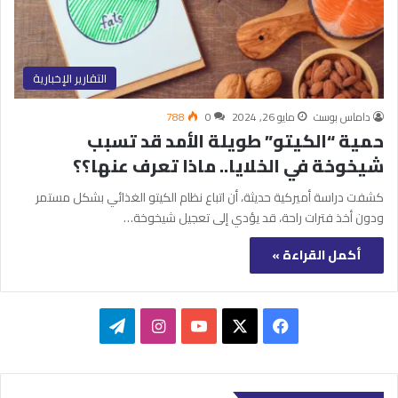
التقارير الإخبارية
داماس بوست
مايو 26, 2024
0
788
حمية “الكيتو” طويلة الأمد قد تسبب
شيخوخة في الخلايا.. ماذا تعرف عنها؟؟
كشفت دراسة أميركية حديثة، أن اتباع نظام الكيتو الغذائي بشكل مستمر
ودون أخذ فترات راحة، قد يؤدي إلى تعجيل شيخوخة…
أكمل القراءة »
‫X
فيسبوك
‫YouTube
انستقرام
تيلقرام