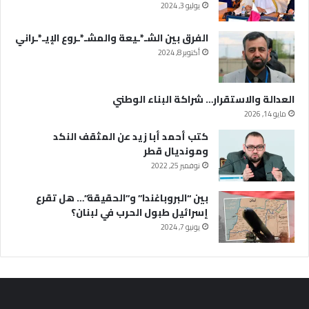
يوليو 3, 2024
الفرق بين الشـ*ـيعة والمشـ*ـروع الإيـ*ـراني
أكتوبر 8, 2024
العدالة والاستقرار… شراكة البناء الوطني
مايو 14, 2026
كتب أحمد أبا زيد عن المثقف النكد
ومونديال قطر
نوفمبر 25, 2022
بين “البروباغندا” و”الحقيقة”… هل تقرع
إسرائيل طبول الحرب في لبنان؟
يونيو 7, 2024