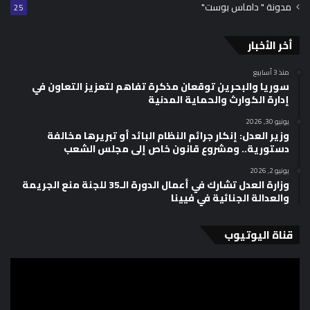
مدونة " داماس بوست"
25
أخر الأخبار
منذ 3 أسابيع
سوريا والبحرين توقعان مذكرة تفاهم لتعزيز التعاون في
إدارة الكوارث والحماية المدنية
يونيو 30, 2026
وزير العدل: إنكار جرائم النظام البائد أو تبريرها مخالفة
دستورية.. ومشروع قانون خاص إلى مجلس الشعب
يونيو 2, 2026
وزارة العدل تشارك في أعمال الدورة الـ35 للجنة منع الجريمة
والعدالة الجنائية في فيينا
قناة اليوتيوب