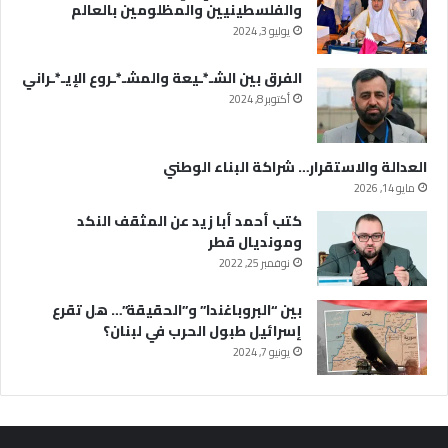
والفلسطينيين والمظلومين بالعالم
يوليو 3, 2024
الفرق بين الشـ*ـيعة والمشـ*ـروع الإيـ*ـراني
أكتوبر 8, 2024
العدالة والاستقرار… شراكة البناء الوطني
مايو 14, 2026
كتب أحمد أبا زيد عن المثقف النكد
ومونديال قطر
نوفمبر 25, 2022
بين “البروباغندا” و”الحقيقة”… هل تقرع
إسرائيل طبول الحرب في لبنان؟
يونيو 7, 2024