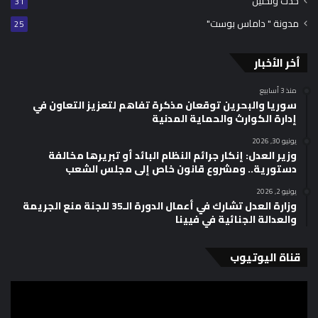
حدث وتحليل
31
مدونة " داماس بوست"
25
أخر الأخبار
منذ 3 أسابيع
سوريا والبحرين توقعان مذكرة تفاهم لتعزيز التعاون في
إدارة الكوارث والحماية المدنية
يونيو 30, 2026
وزير العدل: إنكار جرائم النظام البائد أو تبريرها مخالفة
دستورية.. ومشروع قانون خاص إلى مجلس الشعب
يونيو 2, 2026
وزارة العدل تشارك في أعمال الدورة الـ35 للجنة منع الجريمة
والعدالة الجنائية في فيينا
قناة اليوتيوب