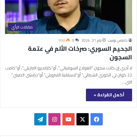
مقالات الرأي
داماس بوست
يناير 31, 2024
0
950
الجحيم السوري: صرخات الألم في عتمة
السجون
لا أدري إن كانت سجون “الغولاغ السوفياتي”، أو”كارانديرو البرازيلي”، أو”كامب
22 كوان لي الكوري الشمالي” أو”لاسابانيتا الفنزويلي” أو”درابشي الصيني”
التي…
أكمل القراءة »
‫X
فيسبوك
‫YouTube
انستقرام
تيلقرام