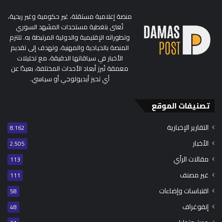
منصة إعلامية مستقلة، غير حكومية وغير ربحية،
تُعنى بتغطية مستجدات المشهد السوري
وتطوراته الإقليمية والدولية المرتبطة به. تلتزم
المنصة بالحيادية والمهنية، وتهدف إلى تقديم
الأخبار في سياقاتها الدقيقة، مع تحليلات
معمقة تُبرز أبعاد الأحداث المختلفة، بعيدًا عن
أي تحيز أيديولوجي أو سياسي.
تصنيفات الموقع
التقارير الإخبارية
8٬162
الأخبار
2٬505
مقالات الرأي
113
غير مصنف
111
اقتباسات وإضاءات
58
إنفوغراف
48