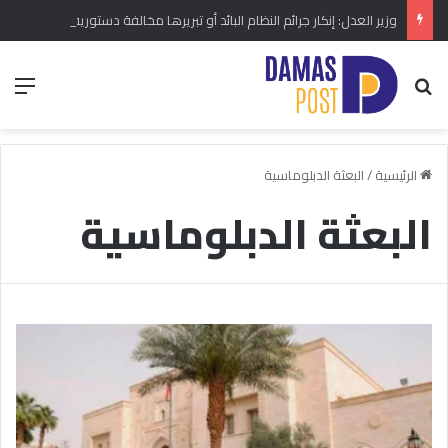
وزير العدل: إنكار جرائم النظام البائد أو تبريرها مخالفة دستورية.. ومشروع قانون خاص إلى مجلس الشعب
بحث عن
الق
الرئيسية
/
البعثة الدبلوماسية
البعثة الدبلوماسية