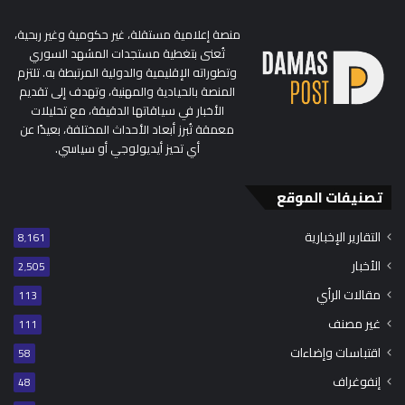
منصة إعلامية مستقلة، غير حكومية وغير ربحية،
تُعنى بتغطية مستجدات المشهد السوري
وتطوراته الإقليمية والدولية المرتبطة به. تلتزم
المنصة بالحيادية والمهنية، وتهدف إلى تقديم
الأخبار في سياقاتها الدقيقة، مع تحليلات
معمقة تُبرز أبعاد الأحداث المختلفة، بعيدًا عن
أي تحيز أيديولوجي أو سياسي.
تصنيفات الموقع
التقارير الإخبارية
8٬161
الأخبار
2٬505
مقالات الرأي
113
غير مصنف
111
اقتباسات وإضاءات
58
إنفوغراف
48