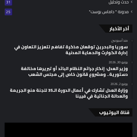
حدث وتحليل
31
مدونة " داماس بوست"
25
أخر الأخبار
منذ أسبوعين
سوريا والبحرين توقعان مذكرة تفاهم لتعزيز التعاون في
إدارة الكوارث والحماية المدنية
يونيو 30, 2026
وزير العدل: إنكار جرائم النظام البائد أو تبريرها مخالفة
دستورية.. ومشروع قانون خاص إلى مجلس الشعب
يونيو 2, 2026
وزارة العدل تشارك في أعمال الدورة الـ35 للجنة منع الجريمة
والعدالة الجنائية في فيينا
قناة اليوتيوب