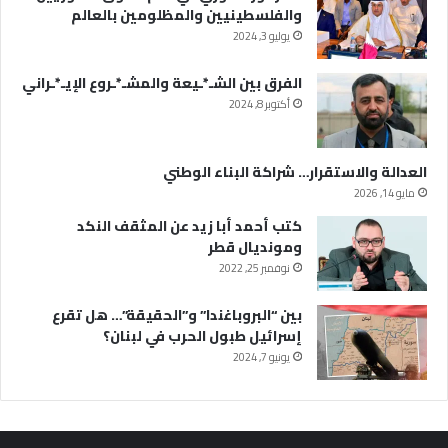
والفلسطينيين والمظلومين بالعالم
يوليو 3, 2024
الفرق بين الشـ*ـيعة والمشـ*ـروع الإيـ*ـراني
أكتوبر 8, 2024
العدالة والاستقرار… شراكة البناء الوطني
مايو 14, 2026
كتب أحمد أبا زيد عن المثقف النكد
ومونديال قطر
نوفمبر 25, 2022
بين “البروباغندا” و”الحقيقة”… هل تقرع
إسرائيل طبول الحرب في لبنان؟
يونيو 7, 2024