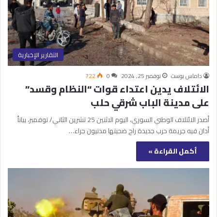
التقارير الإخبارية
داماس بوست
نوفمبر 25, 2024
0
722
الائتلاف يدين اعتداء قوات “النظام وقسد”
على مدينة الباب شرقي حلب
أصدر الائتلاف الوطني السوري، اليوم الاثنين 25 تشرين الثاني/ نوفمبر، بياناً
أدان فيه جريمة حرب جديدة راح ضحيتها مدنيون جراء…
أكمل القراءة »