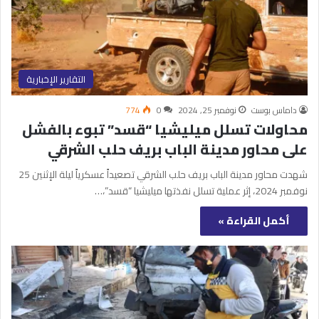
التقارير الإخبارية
داماس بوست
نوفمبر 25, 2024
0
774
محاولات تسلل ميليشيا “قسد” تبوء بالفشل
على محاور مدينة الباب بريف حلب الشرقي
شهدت محاور مدينة الباب بريف حلب الشرقي تصعيداً عسكرياً ليلة الإثنين 25
نوفمبر 2024، إثر عملية تسلل نفذتها ميليشيا “قسد”،…
أكمل القراءة »