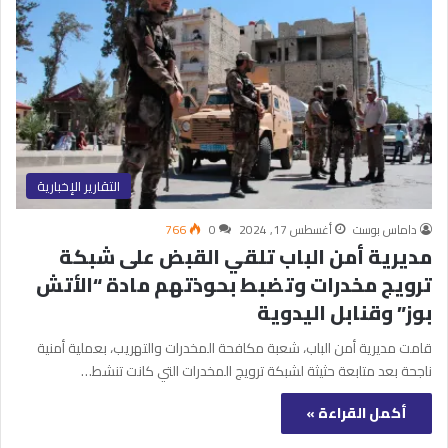
التقارير الإخبارية
داماس بوست
أغسطس 17, 2024
0
766
مديرية أمن الباب تلقي القبض على شبكة
ترويج مخدرات وتضبط بحوذتهم مادة “الأتش
بوز” وقنابل اليدوية
قامت مديرية أمن الباب، شعبة مكافحة المخدرات والتهريب، بعملية أمنية
ناجحة بعد متابعة حثيثة لشبكة ترويج المخدرات التي كانت تنشط…
أكمل القراءة »