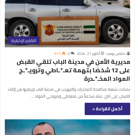
التقارير الإخبارية
داماس بوست
أكتوبر 21, 2024
0
911
مديرية الأمن في مدينة الباب تلقي القبض
على 12 شخصًا بتهمة تعـ*ـاطي وترويـ*ـج
المواد المخـ*ـدرة
تمكنت شعبة مكافحة المخدرات والتهريب في مدينة الباب وريفها من إلقاء
القبض على اثني عشر شخصاً من متعاطي ومروجي المواد…
أكمل القراءة »