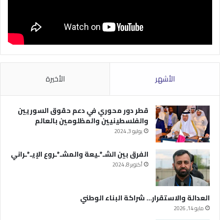
الأشهر
الأخيرة
قطر دور محوري في دعم حقوق السوريين
والفلسطينيين والمظلومين بالعالم
يوليو 3, 2024
الفرق بين الشـ*ـيعة والمشـ*ـروع الإيـ*ـراني
أكتوبر 8, 2024
العدالة والاستقرار… شراكة البناء الوطني
مايو 14, 2026