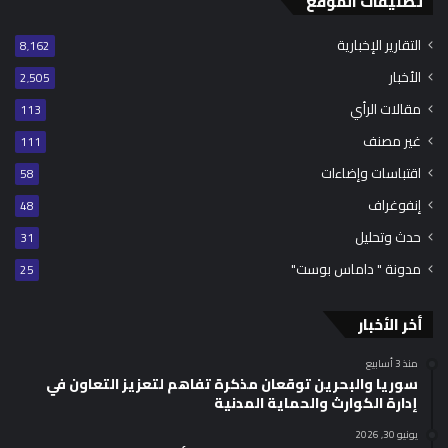
تصنيفات الموقع
التقارير الإخبارية
8٬162
الأخبار
2٬505
مقالات الرأي
113
غير مصنف
111
اقتباسات وإضاءات
58
إنفوغراف
48
حدث وتحليل
31
مدونة " داماس بوست"
25
أخر الأخبار
منذ 3 أسابيع
سوريا والبحرين توقعان مذكرة تفاهم لتعزيز التعاون في
إدارة الكوارث والحماية المدنية
يونيو 30, 2026