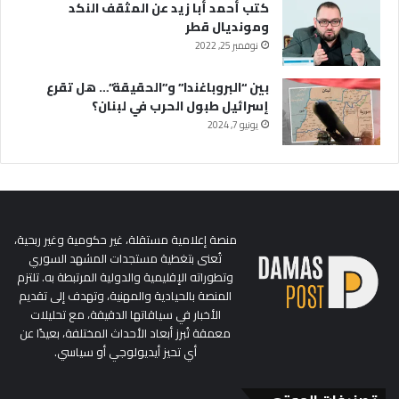
كتب أحمد أبا زيد عن المثقف النكد
ومونديال قطر
نوفمبر 25, 2022
بين “البروباغندا” و”الحقيقة”… هل تقرع
إسرائيل طبول الحرب في لبنان؟
يونيو 7, 2024
منصة إعلامية مستقلة، غير حكومية وغير ربحية،
تُعنى بتغطية مستجدات المشهد السوري
وتطوراته الإقليمية والدولية المرتبطة به. تلتزم
المنصة بالحيادية والمهنية، وتهدف إلى تقديم
الأخبار في سياقاتها الدقيقة، مع تحليلات
معمقة تُبرز أبعاد الأحداث المختلفة، بعيدًا عن
أي تحيز أيديولوجي أو سياسي.