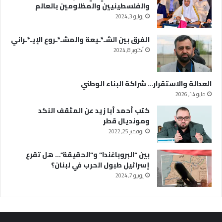
والفلسطينيين والمظلومين بالعالم
يوليو 3, 2024
الفرق بين الشـ*ـيعة والمشـ*ـروع الإيـ*ـراني
أكتوبر 8, 2024
العدالة والاستقرار… شراكة البناء الوطني
مايو 14, 2026
كتب أحمد أبا زيد عن المثقف النكد
ومونديال قطر
نوفمبر 25, 2022
بين “البروباغندا” و”الحقيقة”… هل تقرع
إسرائيل طبول الحرب في لبنان؟
يونيو 7, 2024