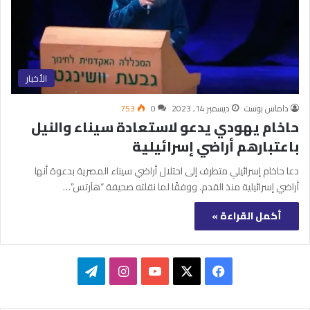
الأخبار
داماس بوست
ديسمبر 14, 2023
0
753
حاخام يهودي يدعو لاستعادة سيناء والنيل
باعتبارهم أراضي إسرائيلية
دعا حاخام إسرائيلي متطرف إلى احتلال أراضي سيناء المصرية بدعوة أنها
أراضي إسرائيلية منذ القدم. ووفقًا لما نقلته صحيفة “هآرتس”…
أكمل القراءة »
‫X
فيسبوك
‫YouTube
انستقرام
تيلقرام