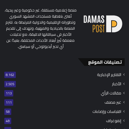
منصة إعلامية مستقلة، غير حكومية وغير ربحية،
تُعنى بتغطية مستجدات المشهد السوري
وتطوراته الإقليمية والدولية المرتبطة به. تلتزم
المنصة بالحيادية والمهنية، وتهدف إلى تقديم
الأخبار في سياقاتها الدقيقة، مع تحليلات
معمقة تُبرز أبعاد الأحداث المختلفة، بعيدًا عن
أي تحيز أيديولوجي أو سياسي.
تصنيفات الموقع
التقارير الإخبارية
8٬162
الأخبار
2٬505
مقالات الرأي
113
غير مصنف
111
اقتباسات وإضاءات
58
إنفوغراف
48