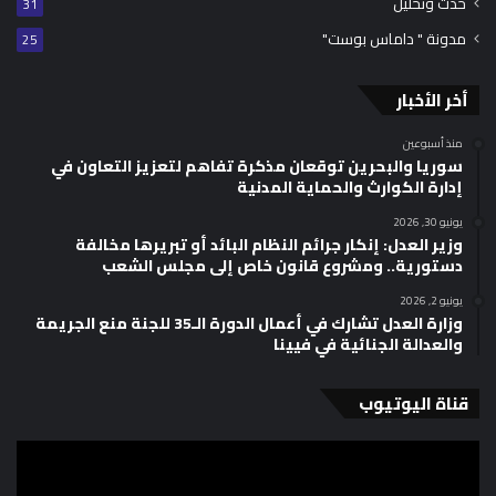
حدث وتحليل
31
مدونة " داماس بوست"
25
أخر الأخبار
منذ أسبوعين
سوريا والبحرين توقعان مذكرة تفاهم لتعزيز التعاون في
إدارة الكوارث والحماية المدنية
يونيو 30, 2026
وزير العدل: إنكار جرائم النظام البائد أو تبريرها مخالفة
دستورية.. ومشروع قانون خاص إلى مجلس الشعب
يونيو 2, 2026
وزارة العدل تشارك في أعمال الدورة الـ35 للجنة منع الجريمة
والعدالة الجنائية في فيينا
قناة اليوتيوب