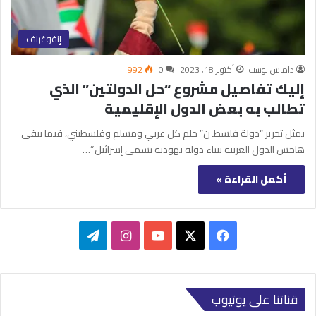
إنفوغراف
داماس بوست
أكتوبر 18, 2023
0
992
إليك تفاصيل مشروع “حل الدولتين” الذي
تطالب به بعض الدول الإقليمية
يمثل تحرير “دولة فلسطين” حلم كل عربي ومسلم وفلسطيني، فيما يبقى
هاجس الدول الغربية ببناء دولة يهودية تسمى إسرائيل ”…
أكمل القراءة »
‫X
فيسبوك
‫YouTube
انستقرام
تيلقرام
قناتنا على يوتيوب