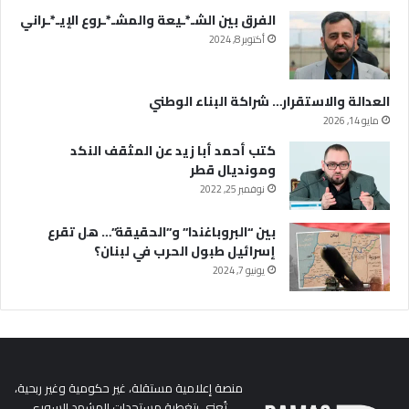
الفرق بين الشـ*ـيعة والمشـ*ـروع الإيـ*ـراني
أكتوبر 8, 2024
العدالة والاستقرار… شراكة البناء الوطني
مايو 14, 2026
كتب أحمد أبا زيد عن المثقف النكد
ومونديال قطر
نوفمبر 25, 2022
بين “البروباغندا” و”الحقيقة”… هل تقرع
إسرائيل طبول الحرب في لبنان؟
يونيو 7, 2024
منصة إعلامية مستقلة، غير حكومية وغير ربحية،
تُعنى بتغطية مستجدات المشهد السوري