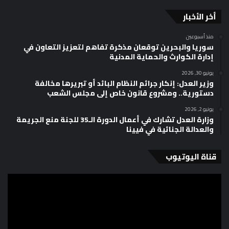
أخر الأخبار
منذ أسبوعين
سوريا والبحرين توقعان مذكرة تفاهم لتعزيز التعاون في
إدارة الكوارث والحماية المدنية
يونيو 30, 2026
وزير العدل: إنكار جرائم النظام البائد أو تبريرها مخالفة
دستورية.. ومشروع قانون خاص إلى مجلس الشعب
يونيو 2, 2026
وزارة العدل تشارك في أعمال الدورة الـ35 للجنة منع الجريمة
والعدالة الجنائية في فيينا
قناة اليوتيوب