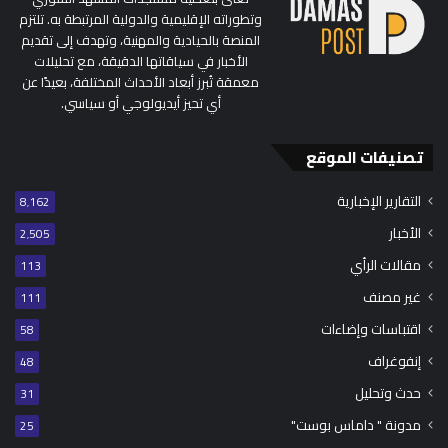
وتطوراته الإقليمية والدولية المرتبطة به. تلتزم
المنصة بالحيادية والمهنية، وتهدف إلى تقديم
الأخبار في سياقاتها الدقيقة، مع تحليلات
معمقة تُبرز أبعاد الأحداث المختلفة، بعيدًا عن
أي تحيز أيديولوجي أو سياسي.
تصنيفات الموقع
التقارير الإخبارية
8٬162
الأخبار
2٬505
مقالات الرأي
113
غير مصنف
111
اقتباسات وإضاءات
58
إنفوغراف
48
حدث وتحليل
31
مدونة " داماس بوست"
25