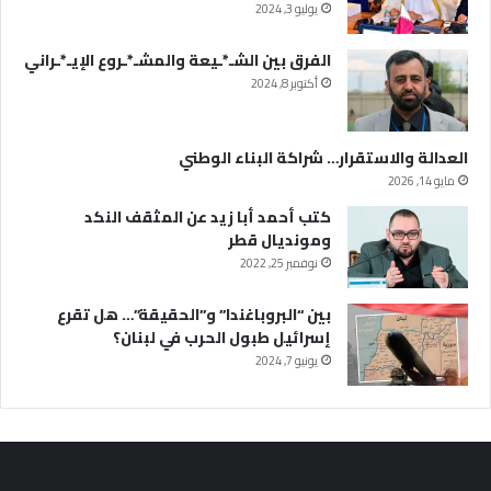
يوليو 3, 2024
الفرق بين الشـ*ـيعة والمشـ*ـروع الإيـ*ـراني
أكتوبر 8, 2024
العدالة والاستقرار… شراكة البناء الوطني
مايو 14, 2026
كتب أحمد أبا زيد عن المثقف النكد
ومونديال قطر
نوفمبر 25, 2022
بين “البروباغندا” و”الحقيقة”… هل تقرع
إسرائيل طبول الحرب في لبنان؟
يونيو 7, 2024