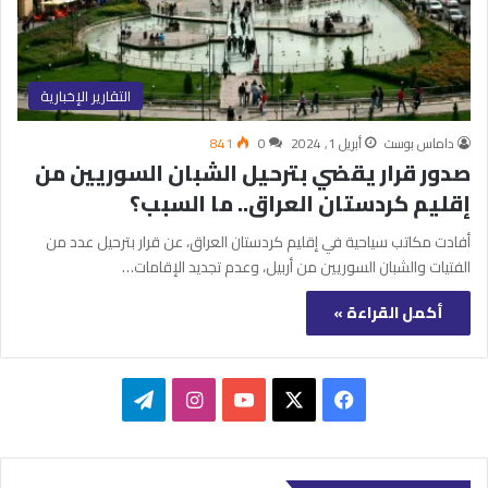
التقارير الإخبارية
داماس بوست
أبريل 1, 2024
0
841
صدور قرار يقضي بترحيل الشبان السوريين من
إقليم كردستان العراق.. ما السبب؟
أفادت مكاتب سياحية في إقليم كردستان العراق، عن قرار بترحيل عدد من
الفتيات والشبان السوريين من أربيل، وعدم تجديد الإقامات…
أكمل القراءة »
‫X
فيسبوك
‫YouTube
انستقرام
تيلقرام