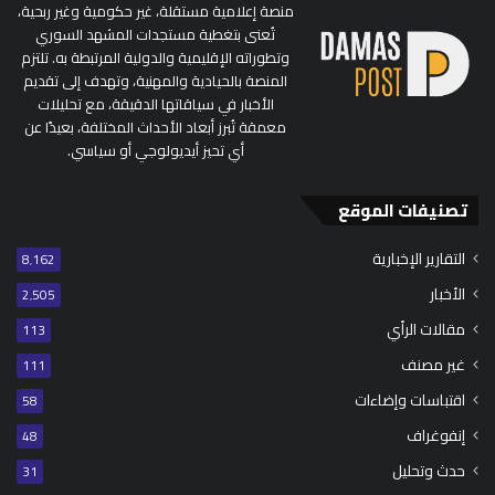
منصة إعلامية مستقلة، غير حكومية وغير ربحية،
تُعنى بتغطية مستجدات المشهد السوري
وتطوراته الإقليمية والدولية المرتبطة به. تلتزم
المنصة بالحيادية والمهنية، وتهدف إلى تقديم
الأخبار في سياقاتها الدقيقة، مع تحليلات
معمقة تُبرز أبعاد الأحداث المختلفة، بعيدًا عن
أي تحيز أيديولوجي أو سياسي.
تصنيفات الموقع
التقارير الإخبارية
8٬162
الأخبار
2٬505
مقالات الرأي
113
غير مصنف
111
اقتباسات وإضاءات
58
إنفوغراف
48
حدث وتحليل
31