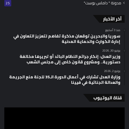
مدونة " داماس بوست"
25
أخر الأخبار
منذ 3 أسابيع
سوريا والبحرين توقعان مذكرة تفاهم لتعزيز التعاون في
إدارة الكوارث والحماية المدنية
يونيو 30, 2026
وزير العدل: إنكار جرائم النظام البائد أو تبريرها مخالفة
دستورية.. ومشروع قانون خاص إلى مجلس الشعب
يونيو 2, 2026
وزارة العدل تشارك في أعمال الدورة الـ35 للجنة منع الجريمة
والعدالة الجنائية في فيينا
قناة اليوتيوب