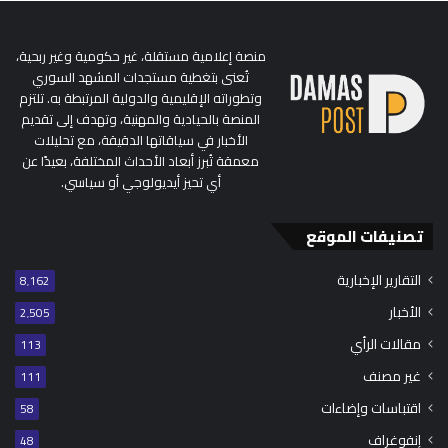
منصة إعلامية مستقلة، غير حكومية وغير ربحية،
تُعنى بتغطية مستجدات المشهد السوري
وتطوراته الإقليمية والدولية المرتبطة به. تلتزم
المنصة بالحيادية والمهنية، وتهدف إلى تقديم
الأخبار في سياقاتها الدقيقة، مع تحليلات
معمقة تُبرز أبعاد الأحداث المختلفة، بعيدًا عن
أي تحيز أيديولوجي أو سياسي.
تصنيفات الموقع
التقارير الإخبارية
8٬162
الأخبار
2٬505
مقالات الرأي
113
غير مصنف
111
اقتباسات وإضاءات
58
إنفوغراف
48