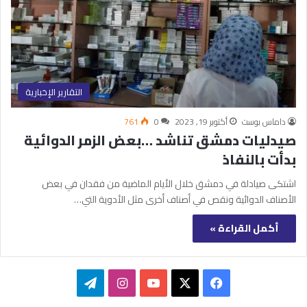
التقارير الإخبارية
داماس بوست
أكتوبر 19, 2023
0
761
صيدليات دمشق تناشد …بعض الزمر الدوائية
بدأت بالنفاذ
اشتكى صيادلة في دمشق خلال الأيام الماضية من فقدان في بعض
الأصناف الدوائية ونقص في أصناف أخرى مثل الأدوية التي…
أكمل القراءة »
‫X
فيسبوك
‫YouTube
انستقرام
تيلقرام