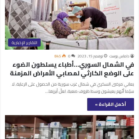
التقارير الإخبارية
داماس بوست
نوفمبر 15, 2023
0
845
في الشمال السوري…أطباء يسلطون الضوء
على الوضع الكارثي لمصابي الأمراض المزمنة
يعاني مرضى السكري في شمال غرب سورية من الحصول على الرعاية، لا
سيّما أنّهم يعيشون وسط ظروف صعبة، لعلّ أبرزها…
أكمل القراءة »