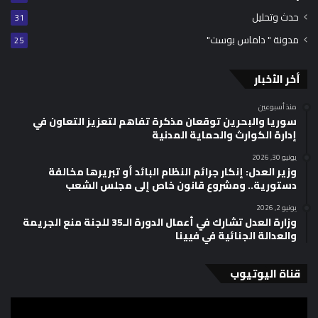
حدث وتحليل
31
مدونة " داماس بوست"
25
أخر الأخبار
منذ أسبوعين
سوريا والبحرين توقعان مذكرة تفاهم لتعزيز التعاون في
إدارة الكوارث والحماية المدنية
يونيو 30, 2026
وزير العدل: إنكار جرائم النظام البائد أو تبريرها مخالفة
دستورية.. ومشروع قانون خاص إلى مجلس الشعب
يونيو 2, 2026
وزارة العدل تشارك في أعمال الدورة الـ35 للجنة منع الجريمة
والعدالة الجنائية في فيينا
قناة اليوتيوب