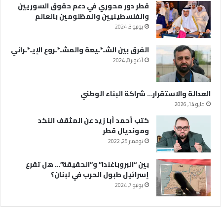
قطر دور محوري في دعم حقوق السوريين
والفلسطينيين والمظلومين بالعالم
يوليو 3, 2024
الفرق بين الشـ*ـيعة والمشـ*ـروع الإيـ*ـراني
أكتوبر 8, 2024
العدالة والاستقرار… شراكة البناء الوطني
مايو 14, 2026
كتب أحمد أبا زيد عن المثقف النكد
ومونديال قطر
نوفمبر 25, 2022
بين “البروباغندا” و”الحقيقة”… هل تقرع
إسرائيل طبول الحرب في لبنان؟
يونيو 7, 2024