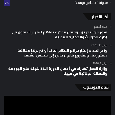
مدونة " داماس بوست"
25
أخر الأخبار
منذ 3 أسابيع
سوريا والبحرين توقعان مذكرة تفاهم لتعزيز التعاون في
إدارة الكوارث والحماية المدنية
يونيو 30, 2026
وزير العدل: إنكار جرائم النظام البائد أو تبريرها مخالفة
دستورية.. ومشروع قانون خاص إلى مجلس الشعب
يونيو 2, 2026
وزارة العدل تشارك في أعمال الدورة الـ35 للجنة منع الجريمة
والعدالة الجنائية في فيينا
قناة اليوتيوب