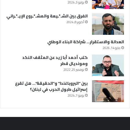
يوليو 3, 2024
الفرق بين الشـ*ـيعة والمشـ*ـروع الإيـ*ـراني
أكتوبر 8, 2024
العدالة والاستقرار… شراكة البناء الوطني
مايو 14, 2026
كتب أحمد أبا زيد عن المثقف النكد
ومونديال قطر
نوفمبر 25, 2022
بين “البروباغندا” و”الحقيقة”… هل تقرع
إسرائيل طبول الحرب في لبنان؟
يونيو 7, 2024