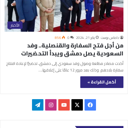
الأخبار
داماس بوست
يناير 21, 2024
0
856
من أجل فتح السفارة والقنصلية.. وفد
السعودية يصل دمشق ويبدأ التحضيرات
أكدت مصادر مطلعة وصول وفد سعودي إلى دمشق، تحضيرًا لإعادة افتتاح
سفارة بلادهم، وذلك بعد مرور 12 عامًا على إغلاقها.…
أكمل القراءة »
‫X
فيسبوك
‫YouTube
انستقرام
تيلقرام