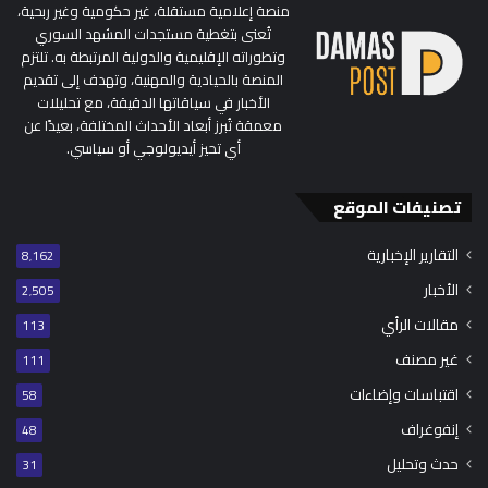
منصة إعلامية مستقلة، غير حكومية وغير ربحية،
تُعنى بتغطية مستجدات المشهد السوري
وتطوراته الإقليمية والدولية المرتبطة به. تلتزم
المنصة بالحيادية والمهنية، وتهدف إلى تقديم
الأخبار في سياقاتها الدقيقة، مع تحليلات
معمقة تُبرز أبعاد الأحداث المختلفة، بعيدًا عن
أي تحيز أيديولوجي أو سياسي.
تصنيفات الموقع
التقارير الإخبارية
8٬162
الأخبار
2٬505
مقالات الرأي
113
غير مصنف
111
اقتباسات وإضاءات
58
إنفوغراف
48
حدث وتحليل
31