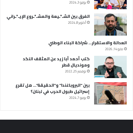
يوليو 3, 2024
الفرق بين الشـ*ـيعة والمشـ*ـروع الإيـ*ـراني
أكتوبر 8, 2024
العدالة والاستقرار… شراكة البناء الوطني
مايو 14, 2026
كتب أحمد أبا زيد عن المثقف النكد
ومونديال قطر
نوفمبر 25, 2022
بين “البروباغندا” و”الحقيقة”… هل تقرع
إسرائيل طبول الحرب في لبنان؟
يونيو 7, 2024