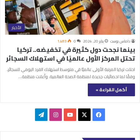
الأخبار
داماس بوست
يناير 20, 2024
0
1٬483
بينما نجحت دول كثيرة في تخفيضه.. تركيا
تحتل المركز الأول عالميًا في استهلاك السجائر
احتلت تركيا المرتبة الأولى عالميًا في متوسط استهلاك الفرد اليومي للسجائر،
وفقًا لما احصائيات جديدة لمنظمة الصحة العالمية. وأعلنت منظمة…
أكمل القراءة »
‫X
فيسبوك
‫YouTube
انستقرام
تيلقرام