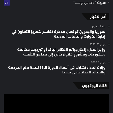
مدونة " داماس بوست"
25
أخر الأخبار
منذ 3 أسابيع
سوريا والبحرين توقعان مذكرة تفاهم لتعزيز التعاون في
إدارة الكوارث والحماية المدنية
يونيو 30, 2026
وزير العدل: إنكار جرائم النظام البائد أو تبريرها مخالفة
دستورية.. ومشروع قانون خاص إلى مجلس الشعب
يونيو 2, 2026
وزارة العدل تشارك في أعمال الدورة الـ35 للجنة منع الجريمة
والعدالة الجنائية في فيينا
قناة اليوتيوب