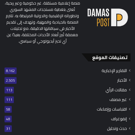
منصة إعلامية مستقلة، غير حكومية وغير ربحية،
تُعنى بتغطية مستجدات المشهد السوري
وتطوراته الإقليمية والدولية المرتبطة به. تلتزم
المنصة بالحيادية والمهنية، وتهدف إلى تقديم
الأخبار في سياقاتها الدقيقة، مع تحليلات
معمقة تُبرز أبعاد الأحداث المختلفة، بعيدًا عن
أي تحيز أيديولوجي أو سياسي.
تصنيفات الموقع
التقارير الإخبارية
8٬162
الأخبار
2٬505
مقالات الرأي
113
غير مصنف
111
اقتباسات وإضاءات
58
إنفوغراف
48
حدث وتحليل
31