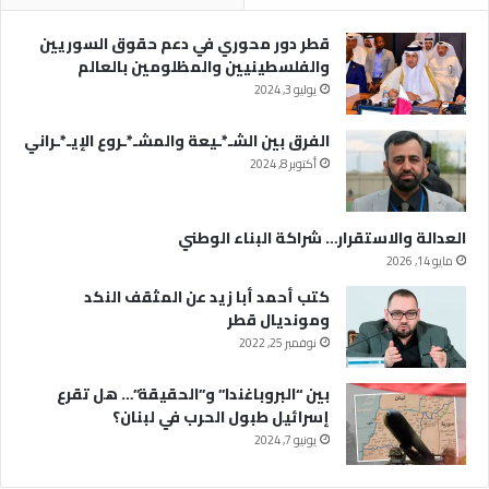
قطر دور محوري في دعم حقوق السوريين
والفلسطينيين والمظلومين بالعالم
يوليو 3, 2024
الفرق بين الشـ*ـيعة والمشـ*ـروع الإيـ*ـراني
أكتوبر 8, 2024
العدالة والاستقرار… شراكة البناء الوطني
مايو 14, 2026
كتب أحمد أبا زيد عن المثقف النكد
ومونديال قطر
نوفمبر 25, 2022
بين “البروباغندا” و”الحقيقة”… هل تقرع
إسرائيل طبول الحرب في لبنان؟
يونيو 7, 2024