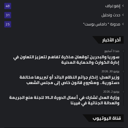
إنفوغراف
48
حدث وتحليل
31
مدونة " داماس بوست"
25
أخر الأخبار
منذ 3 أسابيع
سوريا والبحرين توقعان مذكرة تفاهم لتعزيز التعاون في
إدارة الكوارث والحماية المدنية
يونيو 30, 2026
وزير العدل: إنكار جرائم النظام البائد أو تبريرها مخالفة
دستورية.. ومشروع قانون خاص إلى مجلس الشعب
يونيو 2, 2026
وزارة العدل تشارك في أعمال الدورة الـ35 للجنة منع الجريمة
والعدالة الجنائية في فيينا
قناة اليوتيوب