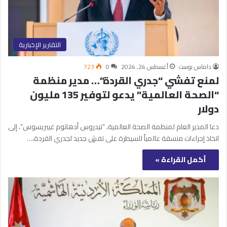
التقارير الإخبارية
داماس بوست
أغسطس 24, 2024
0
723
لمنع تفشي “جدري القردة”… مدير منظمة
“الصحة العالمية” يدعو لتوفير 135 مليون
دولار
دعا المدير العام لمنظمة الصحة العالمية، “تيدروس أدهانوم غيبريسوس”، إلى
اتخاذ إجراءات منسقة عالمياً للسيطرة على تفشٍ جديد لجدري القردة،…
أكمل القراءة »