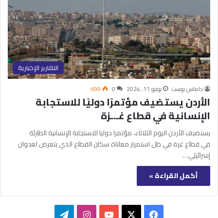
التقارير الإخبارية
داماس بوست
يونيو 11, 2024
0
699
الأردن يستضيف مؤتمرًا دوليًا للاستجابة
الإنسانية في قطاع غـ.ـزة
يستضيف الأردن اليوم الثلاثاء، مؤتمرا دوليا للاستجابة الإنسانية الطارئة
في قطاع غزة في ظل استمرار معاناة سكان القطاع الذي يتعرض لعدوان
إسرائيلي…
أكمل القراءة »
‫X
فيسبوك
‫YouTube
انستقرام
تيلقرام