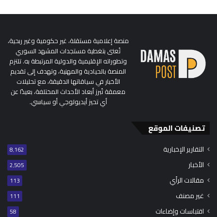
منصة إعلامية مستقلة، غير حكومية وغير ربحية،
تُعنى بتغطية مستجدات المشهد السوري
وتطوراته الإقليمية والدولية المرتبطة به. تلتزم
المنصة بالحيادية والمهنية، وتهدف إلى تقديم
الأخبار في سياقاتها الدقيقة، مع تحليلات
معمقة تُبرز أبعاد الأحداث المختلفة، بعيدًا عن
أي تحيز أيديولوجي أو سياسي.
تصنيفات الموقع
التقارير الإخبارية
8٬162
الأخبار
2٬505
مقالات الرأي
113
غير مصنف
111
اقتباسات وإضاءات
58