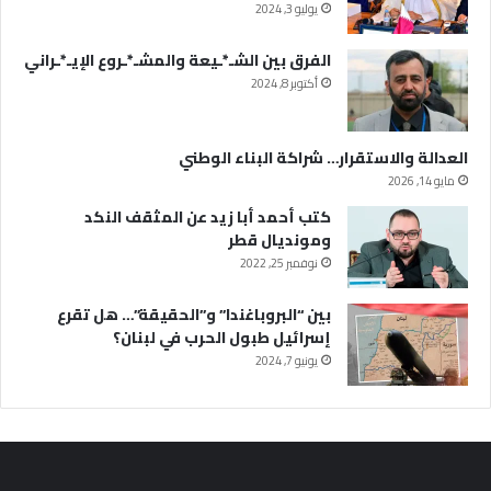
يوليو 3, 2024
الفرق بين الشـ*ـيعة والمشـ*ـروع الإيـ*ـراني
أكتوبر 8, 2024
العدالة والاستقرار… شراكة البناء الوطني
مايو 14, 2026
كتب أحمد أبا زيد عن المثقف النكد
ومونديال قطر
نوفمبر 25, 2022
بين “البروباغندا” و”الحقيقة”… هل تقرع
إسرائيل طبول الحرب في لبنان؟
يونيو 7, 2024