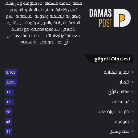
منصة إعلامية مستقلة، غير حكومية وغير ربحية،
تُعنى بتغطية مستجدات المشهد السوري
وتطوراته الإقليمية والدولية المرتبطة به. تلتزم
المنصة بالحيادية والمهنية، وتهدف إلى تقديم
الأخبار في سياقاتها الدقيقة، مع تحليلات
معمقة تُبرز أبعاد الأحداث المختلفة، بعيدًا عن
أي تحيز أيديولوجي أو سياسي.
تصنيفات الموقع
التقارير الإخبارية
8٬163
الأخبار
2٬505
مقالات الرأي
113
غير مصنف
111
اقتباسات وإضاءات
58
إنفوغراف
48
حدث وتحليل
31