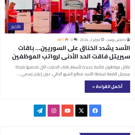
الأخبار
داماس بوست
فبراير 2, 2024
0
881
الأسد يشدد الخناق على السوريين… باقات
سيريتل فاقت الحد الأدنى لرواتب الموظفين
تناقل مواطنون قائمة جديدة لأسعار باقات الانترنت التي قدمتها شركة
سيريتل التابعة لسلطة الأسد مطلع الشهر الحالي، دون إعلان رسمي.…
أكمل القراءة »
‫X
فيسبوك
‫YouTube
انستقرام
تيلقرام