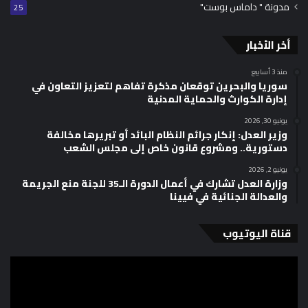
مدونة " داماس بوست"
25
أخر الأخبار
منذ 3 أسابيع
سوريا والبحرين توقعان مذكرة تفاهم لتعزيز التعاون في
إدارة الكوارث والحماية المدنية
يونيو 30, 2026
وزير العدل: إنكار جرائم النظام البائد أو تبريرها مخالفة
دستورية.. ومشروع قانون خاص إلى مجلس الشعب
يونيو 2, 2026
وزارة العدل تشارك في أعمال الدورة الـ35 للجنة منع الجريمة
والعدالة الجنائية في فيينا
قناة اليوتيوب