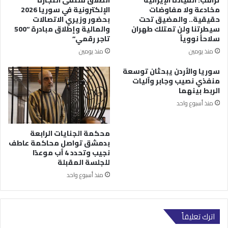
مخادعة ولا مفاوضات
الإلكترونية في سوريا 2026
حقيقية.. والمضيق تحت
بحضور وزيري الاتصالات
سيطرتنا ولن تمتلك طهران
والمالية وإطلاق مبادرة “500
سلاحاً نووياً
تاجر رقمي”
منذ يومين
منذ يومين
سوريا والأردن يبحثان توسعة
منفذي نصيب وجابر وآليات
الربط بينهما
منذ أسبوع واحد
محكمة الجنايات الرابعة
بدمشق تواصل محاكمة عاطف
نجيب وتحدد 4 آب موعدًا
للجلسة المقبلة
منذ أسبوع واحد
اترك تعليقاً