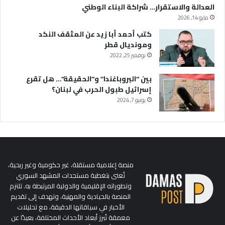
العدالة والاستقرار… شراكة البناء الوطني
مايو 14, 2026
كتب أحمد أبا زيد عن المثقف النكد
ومونديال قطر
نوفمبر 25, 2022
بين “البروباغندا” و”الحقيقة”… هل تقرع
إسرائيل طبول الحرب في لبنان؟
يونيو 7, 2024
منصة إعلامية مستقلة، غير حكومية وغير ربحية،
تُعنى بتغطية مستجدات المشهد السوري
وتطوراته الإقليمية والدولية المرتبطة به. تلتزم
المنصة بالحيادية والمهنية، وتهدف إلى تقديم
الأخبار في سياقاتها الدقيقة، مع تحليلات
معمقة تُبرز أبعاد الأحداث المختلفة، بعيدًا عن