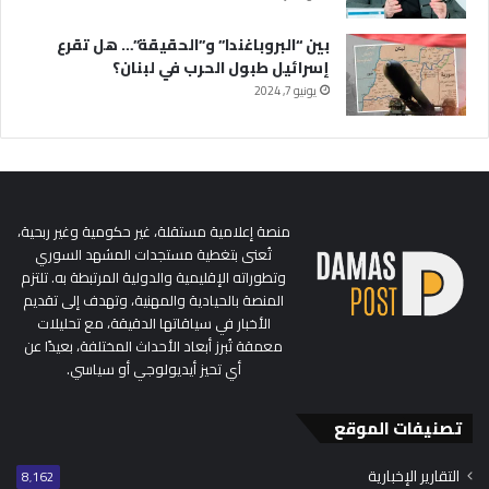
بين “البروباغندا” و”الحقيقة”… هل تقرع
إسرائيل طبول الحرب في لبنان؟
يونيو 7, 2024
منصة إعلامية مستقلة، غير حكومية وغير ربحية،
تُعنى بتغطية مستجدات المشهد السوري
وتطوراته الإقليمية والدولية المرتبطة به. تلتزم
المنصة بالحيادية والمهنية، وتهدف إلى تقديم
الأخبار في سياقاتها الدقيقة، مع تحليلات
معمقة تُبرز أبعاد الأحداث المختلفة، بعيدًا عن
أي تحيز أيديولوجي أو سياسي.
تصنيفات الموقع
التقارير الإخبارية
8٬162