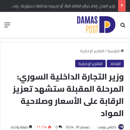
وزير العدل: إنكار جرائم النظام البائد أو تبريرها مخالفة دستورية.. ومشروع قانون خاص إلى مجلس الشعب
بحث عن
الق
الرئيسية
/
التقارير الإخبارية
اقتصاد
التقارير الإخبارية
وزير التجارة الداخلية السوري:
المرحلة المقبلة ستشهد تعزيز
الرقابة على الأسعار وصلاحية
المواد
داماس بوست
ديسمبر 30, 2024
0
11٬774
دقيقة واحدة