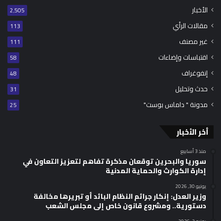
الأخبار
2٬505
مقالات الرأي
113
غير مصنف
111
اقتباسات وإضاءات
58
إنفوغراف
48
حدث وتحليل
31
مدونة " داماس بوست"
25
أخر الأخبار
منذ 3 أسابيع
سوريا والبحرين توقعان مذكرة تفاهم لتعزيز التعاون في
إدارة الكوارث والحماية المدنية
يونيو 30, 2026
وزير العدل: إنكار جرائم النظام البائد أو تبريرها مخالفة
دستورية.. ومشروع قانون خاص إلى مجلس الشعب