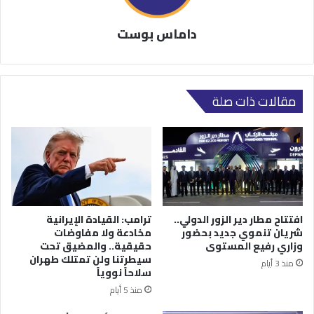
داماس بوست
مقالات ذات صلة
افتتاح مطار دير الزور الدولي..
ترامب: القيادة الإيرانية
شريان تنموي جديد بحضور
مخادعة ولا مفاوضات
وزاري رفيع المستوى
حقيقية.. والمضيق تحت
سيطرتنا ولن تمتلك طهران
منذ 3 أيام
سلاحاً نووياً
منذ 5 أيام