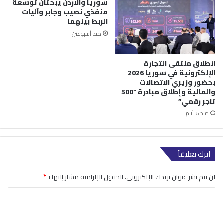
سوريا والأردن يبحثان توسعة
منفذي نصيب وجابر وآليات
الربط بينهما
منذ أسبوعين
انطلاق ملتقى التجارة
الإلكترونية في سوريا 2026
بحضور وزيري الاتصالات
والمالية وإطلاق مبادرة “500
تاجر رقمي”
منذ 6 أيام
اترك تعليقاً
لن يتم نشر عنوان بريدك الإلكتروني.
الحقول الإلزامية مشار إليها بـ
*
ا
ل