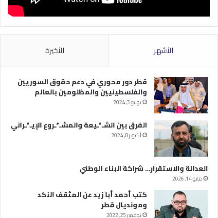
الأشهر
الأخيرة
قطر دور محوري في دعم حقوق السوريين
والفلسطينيين والمظلومين بالعالم
يوليو 3, 2024
الفرق بين الشـ*ـيعة والمشـ*ـروع الإيـ*ـراني
أكتوبر 8, 2024
العدالة والاستقرار… شراكة البناء الوطني
مايو 14, 2026
كتب أحمد أبا زيد عن المثقف النكد
ومونديال قطر
نوفمبر 25, 2022