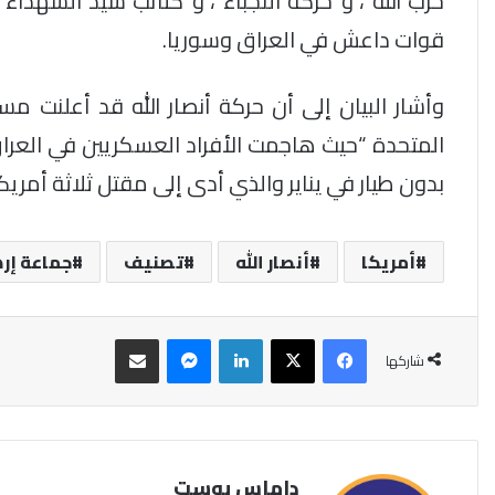
حزب الله”، و”حركة النجباء”، و”كتائب سيد الشهداء”
قوات داعش في العراق وسوريا.
وأشار البيان إلى أن حركة أنصار الله قد أعلنت م
المتحدة “حيث هاجمت الأفراد العسكريين في العرا
بدون طيار في يناير والذي أدى إلى مقتل ثلاثة أمريكيين من أ
أمريكا
أنصار الله
تصنيف
جماعة إر
فيسبوك
‫X
لينكدإن
ماسنجر
مشاركة عبر البريد
شاركها
داماس بوست