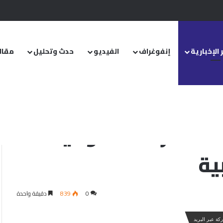
.. ومشروع قانون خاص إلى مجلس الشعب
 الإخبارية
إنفوغراف
الفيديو
حدث وتحليل
مقال
اقية جماعة إرهـ.ـابية
.ـار الله الأوفياء”
ية
0
839
دقيقة واحدة
كة عبر البريد