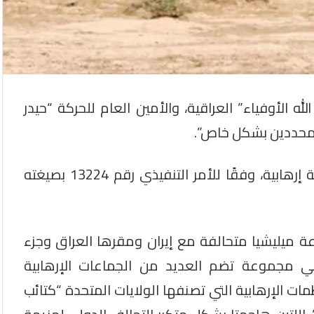
له الأوفياء” العراقية، والأمين العام للحركة “حيدر
ن محددين بشكل خاص”.
وتم اتخاذ إجراءات التصنيف للحركة باعتبارها جماعة إرهابية، وفقًا للأمر التنفيذي رقم 13224 بصيغته
عة ميليشيا متحالفة مع إيران ومقرها العراق وجزء
ومة الإسلامية في العراق (IRI)” وهي مجموعة تضم العديد من الجماعات الإرهابية
مات الإرهابية التي تصنفها الولايات المتحدة “كتائب