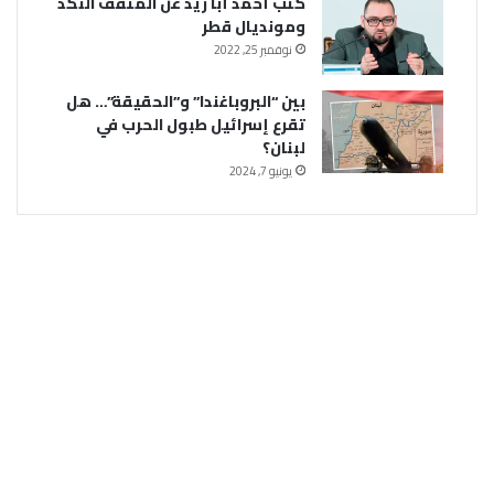
كتب أحمد أبا زيد عن المثقف النكد
ومونديال قطر
نوفمبر 25, 2022
بين “البروباغندا” و”الحقيقة”… هل
تقرع إسرائيل طبول الحرب في
لبنان؟
يونيو 7, 2024