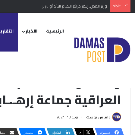
أخبار عاجلة
وزير العدل: إنكار جرائم النظام البائد أو تبريرها مخالفة دستورية
الرئيسية
الأخبار
التقارير
الرئيسية
/
التقارير الإخبارية
/
واشنطن تصنف “حركة أنصـ.ـار الله الأوفياء” العر
إقليمي ودولي
التقارير الإخبارية
واشنطن تصنف “حركة أنصـ
العراقية جماعة إرهـ.ـاب
داماس بوست
يونيو 18, 2024
فيسبوك
‫X
لينكدإن
ماسنجر
مشار