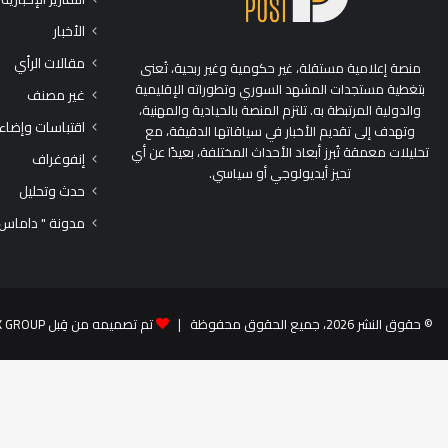
الأخبار
مقالات الرأي
منصة إعلامية مستقلة، غير حكومية وغير ربحية، تُعنى
بتغطية مستجدات المشهد السوري وتطوراته الإقليمية
غير مصنف
والدولية المرتبطة به. تلتزم المنصة بالحيادية والمهنية،
اقتباسات وإضاء
وتهدف إلى تقديم الأخبار في سياقاتها الدقيقة، مع
تحليلات معمقة تُبرز أبعاد الأحداث المختلفة، بعيدًا عن أي
إنفوغراف
تحيز أيديولوجي أو سياسي.
حدث وتحليل
مدونة " داماس
© حقوق النشر 2026، جميع الحقوق محفوظة |
تم تصميمه من قِبل TEK GROUP