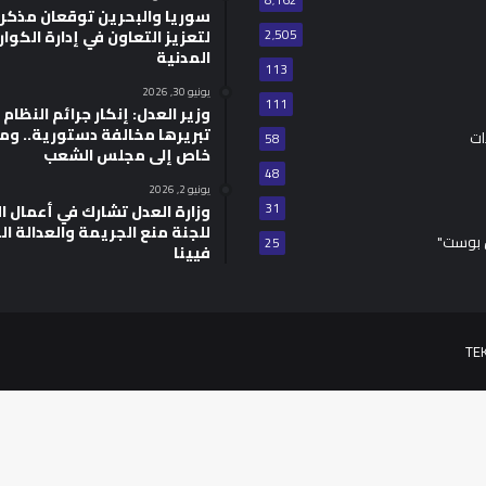
8٬162
سوريا والبحرين توقعان مذكر
2٬505
لتعزيز التعاون في إدارة الكوا
المدنية
113
يونيو 30, 2026
111
وزير العدل: إنكار جرائم النظام ا
تبريرها مخالفة دستورية.. وم
ات
58
خاص إلى مجلس الشعب
48
يونيو 2, 2026
31
للجنة منع الجريمة والعدالة ال
 بوست"
25
فيينا