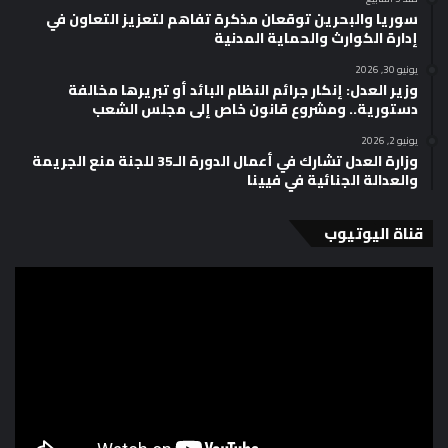
سوريا والبحرين توقعان مذكرة تفاهم لتعزيز التعاون في
إدارة الكوارث والحماية المدنية
يونيو 30, 2026
وزير العدل: إنكار جرائم النظام البائد أو تبريرها مخالفة
دستورية.. ومشروع قانون خاص إلى مجلس الشعب
يونيو 2, 2026
وزارة العدل تشارك في أعمال الدورة الـ35 للجنة منع الجريمة
والعدالة الجنائية في فيينا
قناة اليوتيوب