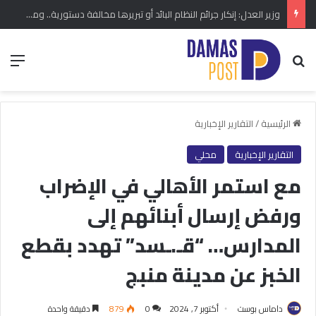
وزير العدل: إنكار جرائم النظام البائد أو تبريرها مخالفة دستورية.. ومشروع قانون خاص إلى مجلس الشعب
بحث عن
الق
الرئيسية
/
التقارير الإخبارية
التقارير الإخبارية
محلي
مع استمر الأهالي في الإضراب
ورفض إرسال أبنائهم إلى
المدارس… “قـ.ـسد” تهدد بقطع
الخبز عن مدينة منبج
داماس بوست
أكتوبر 7, 2024
0
879
دقيقة واحدة