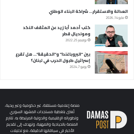
العدالة والاستقرار… شراكة البناء الوطني
مايو 14, 2026
كتب أحمد أبا زيد عن المثقف النكد
ومونديال قطر
نوفمبر 25, 2022
بين “البروباغندا” و”الحقيقة”… هل تقرع
إسرائيل طبول الحرب في لبنان؟
يونيو 7, 2024
منصة إعلامية مستقلة، غير حكومية وغير ربحية،
تُعنى بتغطية مستجدات المشهد السوري
وتطوراته الإقليمية والدولية المرتبطة به. تلتزم
المنصة بالحيادية والمهنية، وتهدف إلى تقديم
الأخبار في سياقاتها الدقيقة، مع تحليلات