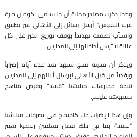
وكما ذكرت مصادر محلية أن ما يسمى “كومين حارة
غرب النفوس” أرسل رسائل إلى الأهالي عبر تطبيق
واتسأب تضمنت تهديداً بوقف توزيع الخبز على كل
عائلة لا ترسل أطفالها إلى المدارس.
ويذكر أن مدينة منبج تشهد منذ عدة أيام إضراباً
ورفضاً من قبل الأهالي لإرسال أبنائهم إلى المدارس
نتيجة ممارسات ميليشيا “قسد” وفرض مناهج
مشبوهة عليهم.
وإن هذا الإضراب جاء كاحتجاج على تصرفات ميليشيا
“قسد”، بما في ذلك فصل معلمين رفضوا تغيير
المنهاج الدراسي وفرض ضرائب مرتفعة على السلع،