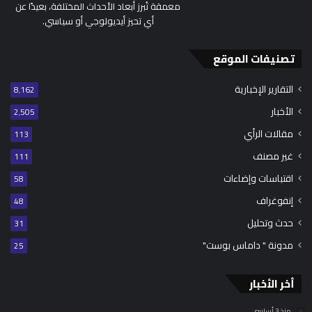
معمقة تُبرز أبعاد الأحداث المختلفة، بعيدًا عن
أي تحيز أيديولوجي أو سياسي.
تصنيفات الموقع
التقارير الإخبارية
8٬162
الأخبار
2٬505
مقالات الرأي
113
غير مصنف
111
اقتباسات وإضاءات
58
إنفوغراف
48
حدث وتحليل
31
مدونة " داماس بوست"
25
أخر الأخبار
منذ 3 أسابيع