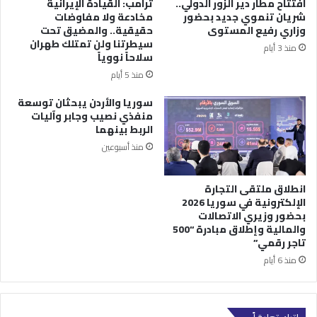
افتتاح مطار دير الزور الدولي..
ترامب: القيادة الإيرانية
شريان تنموي جديد بحضور
مخادعة ولا مفاوضات
وزاري رفيع المستوى
حقيقية.. والمضيق تحت
سيطرتنا ولن تمتلك طهران
منذ 3 أيام
سلاحاً نووياً
منذ 5 أيام
سوريا والأردن يبحثان توسعة
منفذي نصيب وجابر وآليات
الربط بينهما
منذ أسبوعين
انطلاق ملتقى التجارة
الإلكترونية في سوريا 2026
بحضور وزيري الاتصالات
والمالية وإطلاق مبادرة “500
تاجر رقمي”
منذ 6 أيام