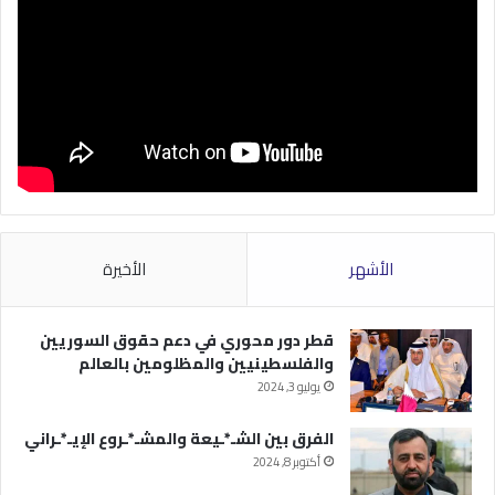
الأشهر
الأخيرة
قطر دور محوري في دعم حقوق السوريين
والفلسطينيين والمظلومين بالعالم
يوليو 3, 2024
الفرق بين الشـ*ـيعة والمشـ*ـروع الإيـ*ـراني
أكتوبر 8, 2024