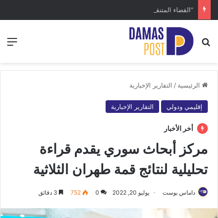
“القضاء المتنقل” في دمشق مبادرة استثنائية قبل عيد الأضحى.. ما تفاصيلها؟
بحث عن
الق
الرئيسية
/
التقارير الإخبارية
إقليمي ودولي
التقارير الإخبارية
أخر الأخبار
مركز أبحاث سوري يقدم قراءة
تحليلية لنتائج قمة طهران الثلاثية
داماس بوست
يوليو 20, 2022
0
752
3 دقائق