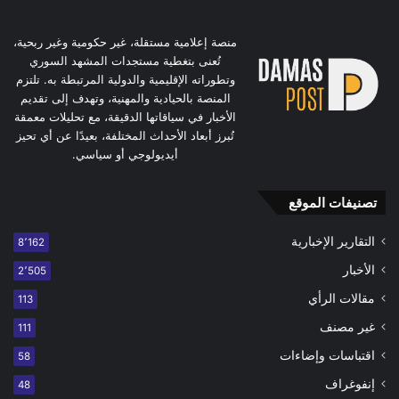
منصة إعلامية مستقلة، غير حكومية وغير ربحية،
تُعنى بتغطية مستجدات المشهد السوري
وتطوراته الإقليمية والدولية المرتبطة به. تلتزم
المنصة بالحيادية والمهنية، وتهدف إلى تقديم
الأخبار في سياقاتها الدقيقة، مع تحليلات معمقة
تُبرز أبعاد الأحداث المختلفة، بعيدًا عن أي تحيز
أيديولوجي أو سياسي.
تصنيفات الموقع
التقارير الإخبارية
8٬162
الأخبار
2٬505
مقالات الرأي
113
غير مصنف
111
اقتباسات وإضاءات
58
إنفوغراف
48