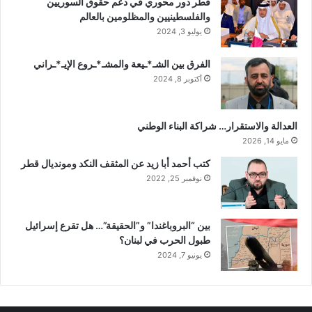
قطر دور محوري في دعم حقوق السوريين
والفلسطينيين والمظلومين بالعالم
يوليو 3, 2024
الفرق بين الشـ*ـيعة والمشـ*ـروع الإيـ*ـراني
أكتوبر 8, 2024
العدالة والاستقرار… شراكة البناء الوطني
مايو 14, 2026
كتب أحمد أبا زيد عن المثقف النكد ومونديال قطر
نوفمبر 25, 2022
بين “البروباغندا” و”الحقيقة”… هل تقرع إسرائيل
طبول الحرب في لبنان؟
يونيو 7, 2024