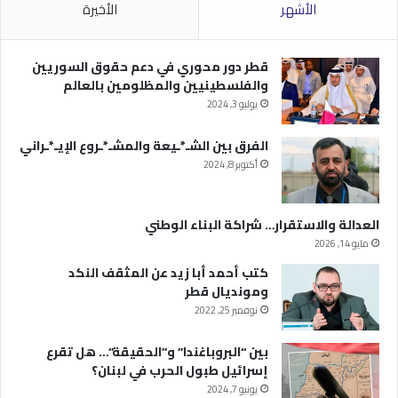
الأشهر
الأخيرة
قطر دور محوري في دعم حقوق السوريين
والفلسطينيين والمظلومين بالعالم
يوليو 3, 2024
الفرق بين الشـ*ـيعة والمشـ*ـروع الإيـ*ـراني
أكتوبر 8, 2024
العدالة والاستقرار… شراكة البناء الوطني
مايو 14, 2026
كتب أحمد أبا زيد عن المثقف النكد
ومونديال قطر
نوفمبر 25, 2022
بين “البروباغندا” و”الحقيقة”… هل تقرع
إسرائيل طبول الحرب في لبنان؟
يونيو 7, 2024