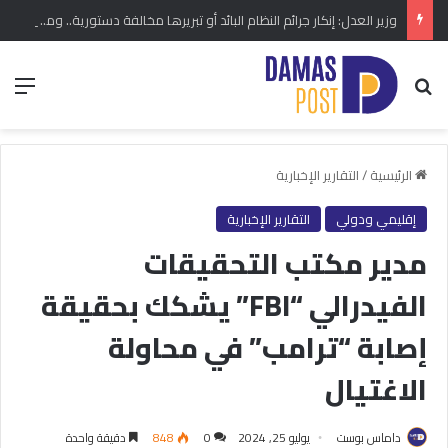
وزير العدل: إنكار جرائم النظام البائد أو تبريرها مخالفة دستورية.. ومشروع قانون خاص إلى مجلس الشعب
بحث عن
الق
الرئيسية
/
التقارير الإخبارية
إقليمي ودولي
التقارير الإخبارية
مدير مكتب التحقيقات
الفيدرالي “FBI” يشكك بحقيقة
إصابة “ترامب” في محاولة
الاغتيال
داماس بوست
يوليو 25, 2024
0
848
دقيقة واحدة