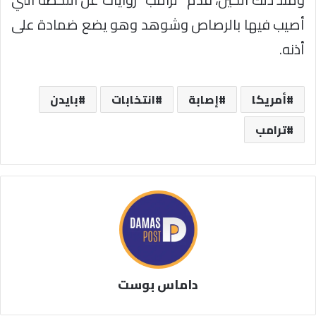
أصيب فيها بالرصاص وشوهد وهو يضع ضمادة على
أذنه.
أمريكا
إصابة
انتخابات
بايدن
ترامب
داماس بوست