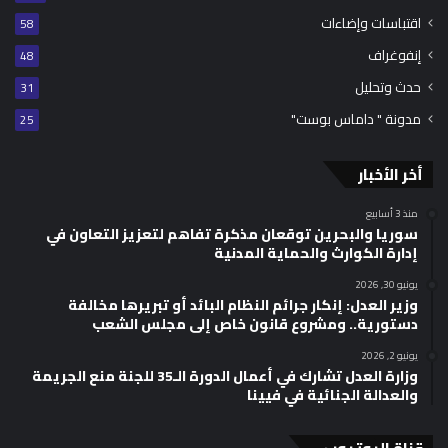
اقتباسات وإضاءات
58
إنفوغراف
48
حدث وتحليل
31
مدونة " داماس بوست"
25
أخر الأخبار
منذ 3 أسابيع
سوريا والبحرين توقعان مذكرة تفاهم لتعزيز التعاون في
إدارة الكوارث والحماية المدنية
يونيو 30, 2026
وزير العدل: إنكار جرائم النظام البائد أو تبريرها مخالفة
دستورية.. ومشروع قانون خاص إلى مجلس الشعب
يونيو 2, 2026
وزارة العدل تشارك في أعمال الدورة الـ35 للجنة منع الجريمة
والعدالة الجنائية في فيينا