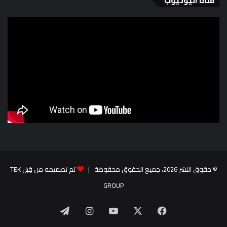
قناة اليوتيوب
© حقوق النشر 2026، جميع الحقوق محفوظة |
تم تصميمه من قِبل TEK
GROUP
‫X
فيسبوك
‫YouTube
انستقرام
تيلقرام