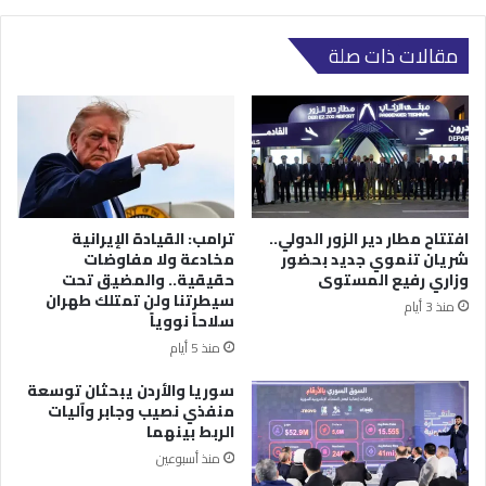
مقالات ذات صلة
افتتاح مطار دير الزور الدولي..
ترامب: القيادة الإيرانية
شريان تنموي جديد بحضور
مخادعة ولا مفاوضات
وزاري رفيع المستوى
حقيقية.. والمضيق تحت
سيطرتنا ولن تمتلك طهران
منذ 3 أيام
سلاحاً نووياً
منذ 5 أيام
سوريا والأردن يبحثان توسعة
منفذي نصيب وجابر وآليات
الربط بينهما
منذ أسبوعين