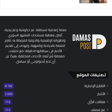
منصة إعلامية مستقلة، غير حكومية وغير ربحية،
تُعنى بتغطية مستجدات المشهد السوري
وتطوراته الإقليمية والدولية المرتبطة به. تلتزم
المنصة بالحيادية والمهنية، وتهدف إلى تقديم
الأخبار في سياقاتها الدقيقة، مع تحليلات
معمقة تُبرز أبعاد الأحداث المختلفة، بعيدًا عن
أي تحيز أيديولوجي أو سياسي.
تصنيفات الموقع
التقارير الإخبارية
8٬162
الأخبار
2٬505
مقالات الرأي
113
غير مصنف
111