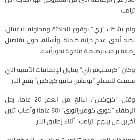
ترامب.
ولم يشكك “راي” بوقوع الحادثة ومحاولة الاغتيال،
لكنه أبدى عدم دراية كاملة، وأسئلة، حول تفاصيل
إصابة ترامب برصاصة متجهة نحو رأسه.
وكان “كريستوفر راي” يتناول الإخفاقات الأمنية التي
سمحت للمسلح “توماس ماثيو كروكس” بفتح النار.
وقتل “كروكس”، البالغ من العمر 20 عاما، رجل
الإطفاء “كوري كومبيراتوري” (50 عاما) وأصاب اثنين
آخرين من بينهم “ترامب” أثناء إطلاق النار.
ومنذ ذلك الحين، قدم “ترامب” روايات عن اللحظة التي