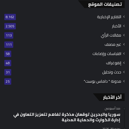
تصنيفات الموقع
التقارير الإخبارية
8٬162
الأخبار
2٬505
مقالات الرأي
113
غير مصنف
111
اقتباسات وإضاءات
58
إنفوغراف
48
حدث وتحليل
31
مدونة " داماس بوست"
25
أخر الأخبار
منذ أسبوعين
سوريا والبحرين توقعان مذكرة تفاهم لتعزيز التعاون في
إدارة الكوارث والحماية المدنية
يونيو 30, 2026