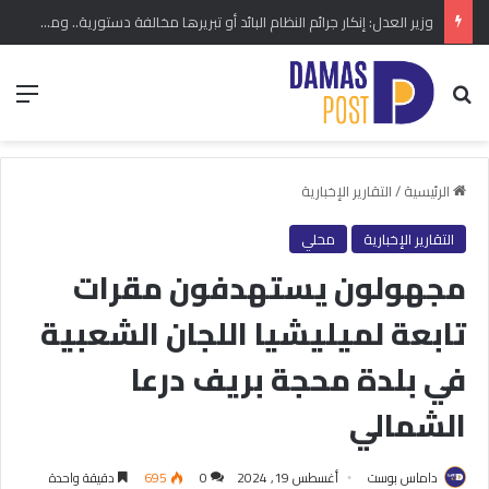
وزير العدل: إنكار جرائم النظام البائد أو تبريرها مخالفة دستورية.. ومشروع قانون خاص إلى مجلس الشعب
بحث عن
الق
الرئيسية
/
التقارير الإخبارية
التقارير الإخبارية
محلي
مجهولون يستهدفون مقرات
تابعة لميليشيا اللجان الشعبية
في بلدة محجة بريف درعا
الشمالي
داماس بوست
أغسطس 19, 2024
0
695
دقيقة واحدة