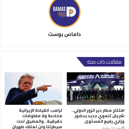
داماس بوست
مقالات ذات صلة
افتتاح مطار دير الزور الدولي..
ترامب: القيادة الإيرانية
شريان تنموي جديد بحضور
مخادعة ولا مفاوضات
وزاري رفيع المستوى
حقيقية.. والمضيق تحت
سيطرتنا ولن تمتلك طهران
منذ 21 ساعة