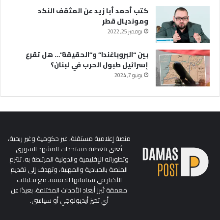
كتب أحمد أبا زيد عن المثقف النكد
ومونديال قطر
نوفمبر 25, 2022
بين “البروباغندا” و”الحقيقة”… هل تقرع
إسرائيل طبول الحرب في لبنان؟
يونيو 7, 2024
منصة إعلامية مستقلة، غير حكومية وغير ربحية،
تُعنى بتغطية مستجدات المشهد السوري
وتطوراته الإقليمية والدولية المرتبطة به. تلتزم
المنصة بالحيادية والمهنية، وتهدف إلى تقديم
الأخبار في سياقاتها الدقيقة، مع تحليلات
معمقة تُبرز أبعاد الأحداث المختلفة، بعيدًا عن
أي تحيز أيديولوجي أو سياسي.