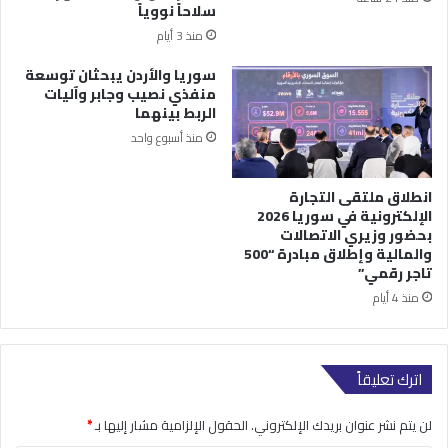
سلاحاً نووياً
منذ 3 أيام
سوريا والأردن يبحثان توسعة
منفذي نصيب وجابر وآليات
الربط بينهما
منذ أسبوع واحد
انطلاق ملتقى التجارة
الإلكترونية في سوريا 2026
بحضور وزيري الاتصالات
والمالية وإطلاق مبادرة “500
تاجر رقمي”
منذ 4 أيام
اترك تعليقاً
لن يتم نشر عنوان بريدك الإلكتروني.
الحقول الإلزامية مشار إليها بـ
*