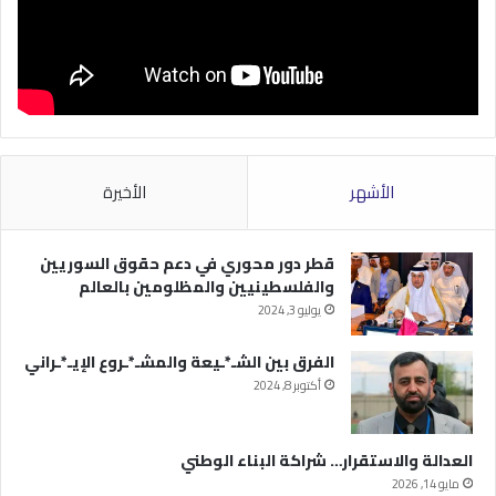
الأشهر
الأخيرة
قطر دور محوري في دعم حقوق السوريين
والفلسطينيين والمظلومين بالعالم
يوليو 3, 2024
الفرق بين الشـ*ـيعة والمشـ*ـروع الإيـ*ـراني
أكتوبر 8, 2024
العدالة والاستقرار… شراكة البناء الوطني
مايو 14, 2026