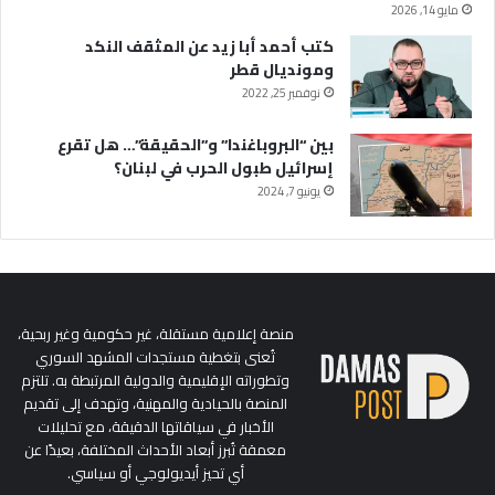
مايو 14, 2026
كتب أحمد أبا زيد عن المثقف النكد
ومونديال قطر
نوفمبر 25, 2022
بين “البروباغندا” و”الحقيقة”… هل تقرع
إسرائيل طبول الحرب في لبنان؟
يونيو 7, 2024
منصة إعلامية مستقلة، غير حكومية وغير ربحية،
تُعنى بتغطية مستجدات المشهد السوري
وتطوراته الإقليمية والدولية المرتبطة به. تلتزم
المنصة بالحيادية والمهنية، وتهدف إلى تقديم
الأخبار في سياقاتها الدقيقة، مع تحليلات
معمقة تُبرز أبعاد الأحداث المختلفة، بعيدًا عن
أي تحيز أيديولوجي أو سياسي.