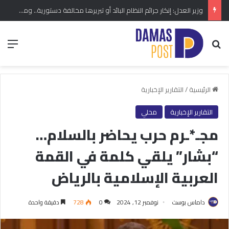
وزير العدل: إنكار جرائم النظام البائد أو تبريرها مخالفة دستورية.. ومشروع قانون خاص إلى مجلس الشعب
بحث عن
الق
الرئيسية
/
التقارير الإخبارية
التقارير الإخبارية
محلي
مجـ*ـرم حرب يحاضر بالسلام…
“بشار” يلقي كلمة في القمة
العربية الإسلامية بالرياض
داماس بوست
نوفمبر 12, 2024
0
728
دقيقة واحدة