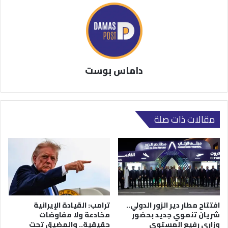
داماس بوست
مقالات ذات صلة
افتتاح مطار دير الزور الدولي..
ترامب: القيادة الإيرانية
شريان تنموي جديد بحضور
مخادعة ولا مفاوضات
وزاري رفيع المستوى
حقيقية.. والمضيق تحت