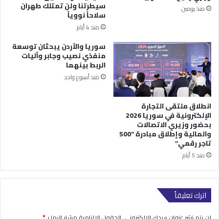
سيطرتنا ولن تمتلك طهران
منذ يومين
سلاحاً نووياً
منذ 4 أيام
سوريا والأردن يبحثان توسعة
منفذي نصيب وجابر وآليات
الربط بينهما
منذ أسبوع واحد
انطلاق ملتقى التجارة
الإلكترونية في سوريا 2026
بحضور وزيري الاتصالات
والمالية وإطلاق مبادرة “500
تاجر رقمي”
منذ 5 أيام
اترك تعليقاً
لن يتم نشر عنوان بريدك الإلكتروني.
الحقول الإلزامية مشار إليها بـ
*