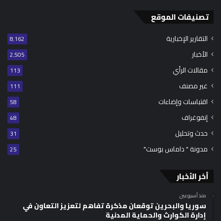
تصنيفات الموقع
التقارير الإخبارية
8٬162
الأخبار
2٬505
مقالات الرأي
113
غير مصنف
111
اقتباسات وإضاءات
58
إنفوغراف
48
حدث وتحليل
31
مدونة " داماس بوست"
25
أخر الأخبار
منذ أسبوعين
سوريا والبحرين توقعان مذكرة تفاهم لتعزيز التعاون في
إدارة الكوارث والحماية المدنية