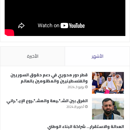
الأشهر
الأخيرة
قطر دور محوري في دعم حقوق السوريين
والفلسطينيين والمظلومين بالعالم
يوليو 3, 2024
الفرق بين الشـ*ـيعة والمشـ*ـروع الإيـ*ـراني
أكتوبر 8, 2024
العدالة والاستقرار… شراكة البناء الوطني