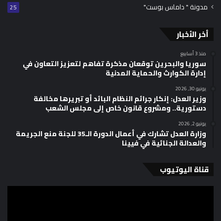
مدونة " داماس بوست"
25
أخر الأخبار
منذ 3 أسابيع
سوريا والبحرين توقعان مذكرة تفاهم لتعزيز التعاون في
إدارة الكوارث والحماية المدنية
يونيو 30, 2026
وزير العدل: إنكار جرائم النظام البائد أو تبريرها مخالفة
دستورية.. ومشروع قانون خاص إلى مجلس الشعب
يونيو 2, 2026
وزارة العدل تشارك في أعمال الدورة الـ35 للجنة منع الجريمة
والعدالة الجنائية في فيينا
قناة اليوتيوب