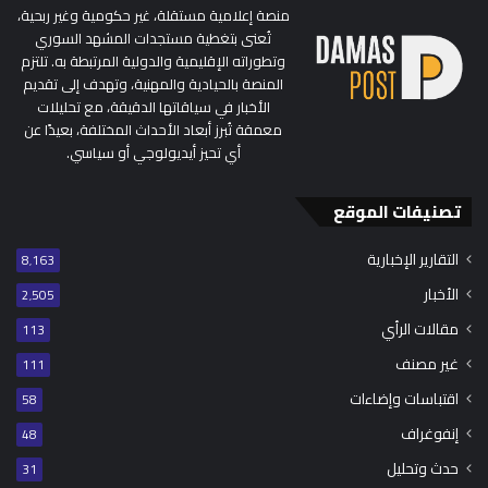
منصة إعلامية مستقلة، غير حكومية وغير ربحية،
تُعنى بتغطية مستجدات المشهد السوري
وتطوراته الإقليمية والدولية المرتبطة به. تلتزم
المنصة بالحيادية والمهنية، وتهدف إلى تقديم
الأخبار في سياقاتها الدقيقة، مع تحليلات
معمقة تُبرز أبعاد الأحداث المختلفة، بعيدًا عن
أي تحيز أيديولوجي أو سياسي.
تصنيفات الموقع
التقارير الإخبارية
8٬163
الأخبار
2٬505
مقالات الرأي
113
غير مصنف
111
اقتباسات وإضاءات
58
إنفوغراف
48
حدث وتحليل
31