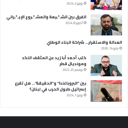
يوليو 3, 2024
الفرق بين الشـ*ـيعة والمشـ*ـروع الإيـ*ـراني
أكتوبر 8, 2024
العدالة والاستقرار… شراكة البناء الوطني
مايو 14, 2026
كتب أحمد أبا زيد عن المثقف النكد
ومونديال قطر
نوفمبر 25, 2022
بين “البروباغندا” و”الحقيقة”… هل تقرع
إسرائيل طبول الحرب في لبنان؟
يونيو 7, 2024