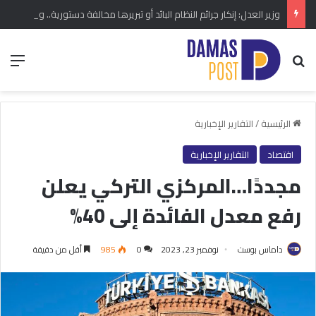
وزير العدل: إنكار جرائم النظام البائد أو تبريرها مخالفة دستورية.. ومشروع قانون خاص إلى مجلس الشعب
بحث عن
الق
الرئيسية
/
التقارير الإخبارية
اقتصاد
التقارير الإخبارية
مجددًا…المركزي التركي يعلن
رفع معدل الفائدة إلى 40%
داماس بوست
نوفمبر 23, 2023
0
985
أقل من دقيقة