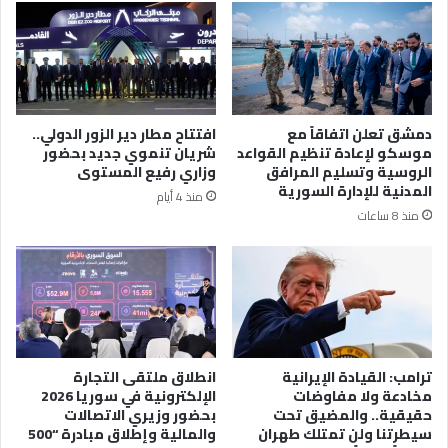
دمشق تعلن اتفاقاً مع
افتتاح مطار دير الزور الدولي..
موسكو لإعادة تنظيم القواعد
شريان تنموي جديد بحضور
الروسية وتسليم المرافق
وزاري رفيع المستوى
المدنية للإدارة السورية
منذ 4 أيام
منذ 8 ساعات
ترامب: القيادة الإيرانية
انطلاق ملتقى التجارة
مخادعة ولا مفاوضات
الإلكترونية في سوريا 2026
حقيقية.. والمضيق تحت
بحضور وزيري الاتصالات
سيطرتنا ولن تمتلك طهران
والمالية وإطلاق مبادرة “500