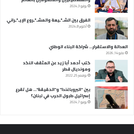
يوليو 3, 2024
الفرق بين الشـ*ـيعة والمشـ*ـروع الإيـ*ـراني
أكتوبر 8, 2024
العدالة والاستقرار… شراكة البناء الوطني
مايو 14, 2026
كتب أحمد أبا زيد عن المثقف النكد
ومونديال قطر
نوفمبر 25, 2022
بين “البروباغندا” و”الحقيقة”… هل تقرع
إسرائيل طبول الحرب في لبنان؟
يونيو 7, 2024