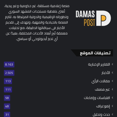
منصة إعلامية مستقلة، غير حكومية وغير ربحية،
تُعنى بتغطية مستجدات المشهد السوري
وتطوراته الإقليمية والدولية المرتبطة به. تلتزم
المنصة بالحيادية والمهنية، وتهدف إلى تقديم
الأخبار في سياقاتها الدقيقة، مع تحليلات
معمقة تُبرز أبعاد الأحداث المختلفة، بعيدًا عن
أي تحيز أيديولوجي أو سياسي.
تصنيفات الموقع
التقارير الإخبارية
8٬163
الأخبار
2٬505
مقالات الرأي
113
غير مصنف
111
اقتباسات وإضاءات
58
إنفوغراف
48
حدث وتحليل
31