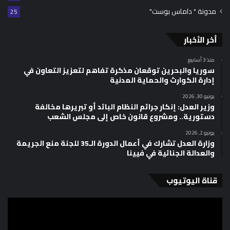
مدونة " داماس بوست"
25
أخر الأخبار
منذ 3 أسابيع
سوريا والبحرين توقعان مذكرة تفاهم لتعزيز التعاون في
إدارة الكوارث والحماية المدنية
يونيو 30, 2026
وزير العدل: إنكار جرائم النظام البائد أو تبريرها مخالفة
دستورية.. ومشروع قانون خاص إلى مجلس الشعب
يونيو 2, 2026
وزارة العدل تشارك في أعمال الدورة الـ35 للجنة منع الجريمة
والعدالة الجنائية في فيينا
قناة اليوتيوب