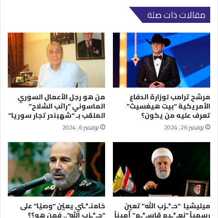
مقالات ذات صلة
مرشح ترامب لوزارة الدفاع
من هو رجل الأعمال السوري
الأمريكية “بيت هيغسيث”
الماسوني “راتب الشلاح”
تعرف عليه من يكون؟
الملقب بـ “شهبندر تجار سوريا”
نوفمبر 26, 2024
نوفمبر 6, 2024
ميليشيا “حـ*ـزب الله” تعين
خامنـ*ـئي يعيّن “وصيًا” على
رسمياً “نعـ*ـيم قاسـ*ـم” أميناً
“حـ*ـزب الله”.. فمن هو؟؟