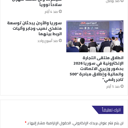
منذ يومين
سلاحاً نووياً
منذ 4 أيام
سوريا والأردن يبحثان توسعة
منفذي نصيب وجابر وآليات
الربط بينهما
منذ أسبوع واحد
انطلاق ملتقى التجارة
الإلكترونية في سوريا 2026
بحضور وزيري الاتصالات
والمالية وإطلاق مبادرة “500
تاجر رقمي”
منذ 5 أيام
اترك تعليقاً
لن يتم نشر عنوان بريدك الإلكتروني.
الحقول الإلزامية مشار إليها بـ
*