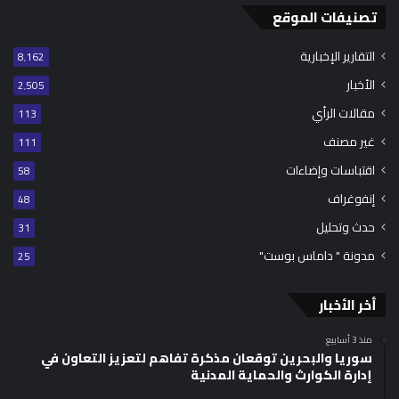
تصنيفات الموقع
التقارير الإخبارية
8٬162
الأخبار
2٬505
مقالات الرأي
113
غير مصنف
111
اقتباسات وإضاءات
58
إنفوغراف
48
حدث وتحليل
31
مدونة " داماس بوست"
25
أخر الأخبار
منذ 3 أسابيع
سوريا والبحرين توقعان مذكرة تفاهم لتعزيز التعاون في
إدارة الكوارث والحماية المدنية