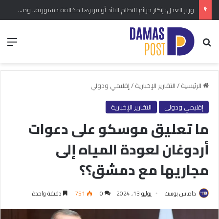
وزير العدل: إنكار جرائم النظام البائد أو تبريرها مخالفة دستورية.. ومشروع قانون خاص إلى مجلس الشعب
بحث عن
الق
الرئيسية
/
التقارير الإخبارية
/
إقليمي ودولي
إقليمي ودولي
التقارير الإخبارية
ما تعليق موسكو على دعوات
أردوغان لعودة المياه إلى
مجاريها مع دمشق؟؟
داماس بوست
يوليو 13, 2024
0
751
دقيقة واحدة