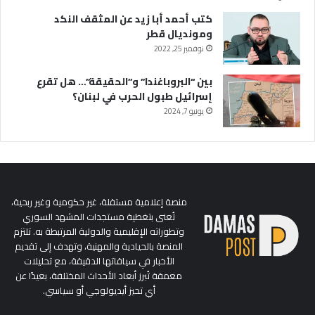
كتب أحمد أبا زيد عن المثقف النكد
ومونديال قطر
نوفمبر 25, 2022
بين “البروباغندا” و”الحقيقة”… هل تقرع
إسرائيل طبول الحرب في لبنان؟
يونيو 7, 2024
منصة إعلامية مستقلة، غير حكومية وغير ربحية،
تُعنى بتغطية مستجدات المشهد السوري
وتطوراته الإقليمية والدولية المرتبطة به. تلتزم
المنصة بالحيادية والمهنية، وتهدف إلى تقديم
الأخبار في سياقاتها الدقيقة، مع تحليلات
معمقة تُبرز أبعاد الأحداث المختلفة، بعيدًا عن
أي تحيز أيديولوجي أو سياسي.