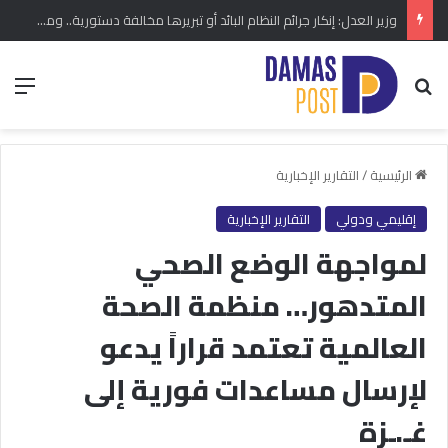
وزير العدل: إنكار جرائم النظام البائد أو تبريرها مخالفة دستورية.. ومشروع قانون خاص إلى مجلس الشعب
بحث عن
الق
الرئيسية
/
التقارير الإخبارية
إقليمي ودولي
التقارير الإخبارية
لمواجهة الوضع الصحي
المتدهور… منظمة الصحة
العالمية تعتمد قراراً يدعو
لإرسال مساعدات فورية إلى
غـ.ـزة