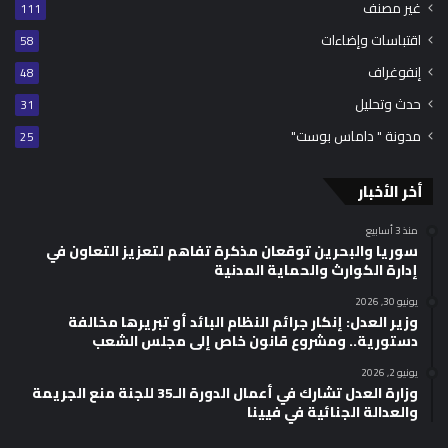
غير مصنف
111
اقتباسات وإضاءات
58
إنفوغراف
48
حدث وتحليل
31
مدونة " داماس بوست"
25
أخر الأخبار
منذ 3 أسابيع
سوريا والبحرين توقعان مذكرة تفاهم لتعزيز التعاون في
إدارة الكوارث والحماية المدنية
يونيو 30, 2026
وزير العدل: إنكار جرائم النظام البائد أو تبريرها مخالفة
دستورية.. ومشروع قانون خاص إلى مجلس الشعب
يونيو 2, 2026
وزارة العدل تشارك في أعمال الدورة الـ35 للجنة منع الجريمة
والعدالة الجنائية في فيينا