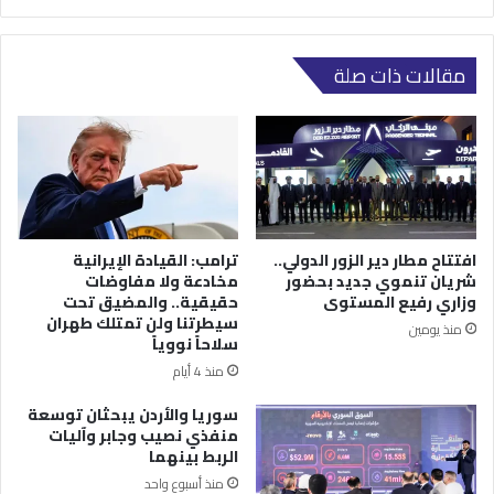
مقالات ذات صلة
افتتاح مطار دير الزور الدولي..
ترامب: القيادة الإيرانية
شريان تنموي جديد بحضور
مخادعة ولا مفاوضات
وزاري رفيع المستوى
حقيقية.. والمضيق تحت
سيطرتنا ولن تمتلك طهران
منذ يومين
سلاحاً نووياً
منذ 4 أيام
سوريا والأردن يبحثان توسعة
منفذي نصيب وجابر وآليات
الربط بينهما
منذ أسبوع واحد