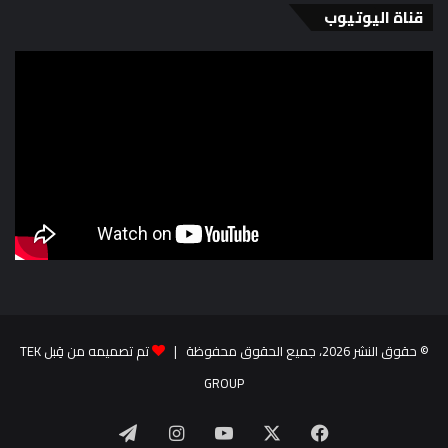
قناة اليوتيوب
© حقوق النشر 2026، جميع الحقوق محفوظة |
تم تصميمه من قِبل TEK
GROUP
‫X
فيسبوك
‫YouTube
انستقرام
تيلقرام