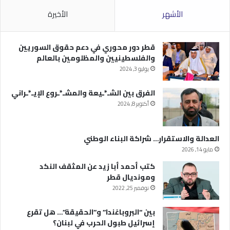
الأشهر
الأخيرة
قطر دور محوري في دعم حقوق السوريين
والفلسطينيين والمظلومين بالعالم
يوليو 3, 2024
الفرق بين الشـ*ـيعة والمشـ*ـروع الإيـ*ـراني
أكتوبر 8, 2024
العدالة والاستقرار… شراكة البناء الوطني
مايو 14, 2026
كتب أحمد أبا زيد عن المثقف النكد
ومونديال قطر
نوفمبر 25, 2022
بين “البروباغندا” و”الحقيقة”… هل تقرع
إسرائيل طبول الحرب في لبنان؟