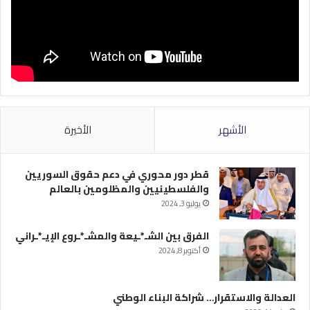
الأشهر
الأخيرة
قطر دور محوري في دعم حقوق السوريين
والفلسطينيين والمظلومين بالعالم
يوليو 3, 2024
الفرق بين الشـ*ـيعة والمشـ*ـروع الإيـ*ـراني
أكتوبر 8, 2024
العدالة والاستقرار… شراكة البناء الوطني