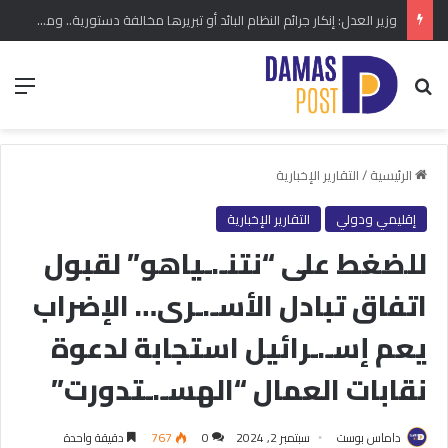
وزير العدل: إنكار جرائم النظام البائد أو تبريرها مخالفة دستورية.. ومشروع قانون خاص إلى مجلس الشعب
بحث عن
الق
الرئيسية
/
التقارير الإخبارية
إقليمي ودولي
التقارير الإخبارية
للضغط على “نتنـ.ـياهو” لقبول
اتفاق تبادل الأسـ.ـرى… الإضراب
يعم إسـ.ـرائيل استجابة لدعوة
نقابات العمال “الهسـ.ـتدورت”
داماس بوست
سبتمبر 2, 2024
0
767
دقيقة واحدة