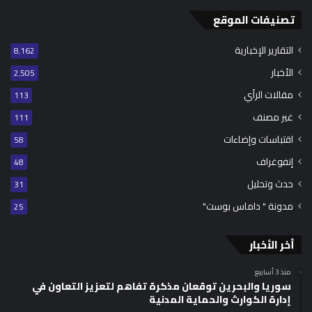
تصنيفات الموقع
التقارير الإخبارية
8٬162
الأخبار
2٬505
مقالات الرأي
113
غير مصنف
111
اقتباسات وإضاءات
58
إنفوغراف
48
حدث وتحليل
31
مدونة " داماس بوست"
25
أخر الأخبار
منذ 3 أسابيع
سوريا والبحرين توقعان مذكرة تفاهم لتعزيز التعاون في
إدارة الكوارث والحماية المدنية