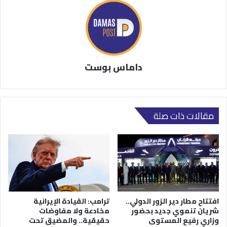
داماس بوست
مقالات ذات صلة
افتتاح مطار دير الزور الدولي..
ترامب: القيادة الإيرانية
شريان تنموي جديد بحضور
مخادعة ولا مفاوضات
وزاري رفيع المستوى
حقيقية.. والمضيق تحت