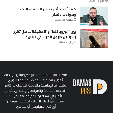
مايو 14, 2026
كتب أحمد أبا زيد عن المثقف النكد
ومونديال قطر
نوفمبر 25, 2022
بين “البروباغندا” و”الحقيقة”… هل تقرع
إسرائيل طبول الحرب في لبنان؟
يونيو 7, 2024
منصة إعلامية مستقلة، غير حكومية وغير ربحية،
تُعنى بتغطية مستجدات المشهد السوري
وتطوراته الإقليمية والدولية المرتبطة به. تلتزم
المنصة بالحيادية والمهنية، وتهدف إلى تقديم
الأخبار في سياقاتها الدقيقة، مع تحليلات
معمقة تُبرز أبعاد الأحداث المختلفة، بعيدًا عن
أي تحيز أيديولوجي أو سياسي.