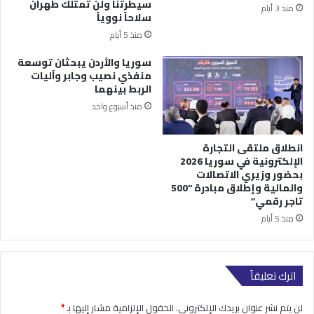
سيطرتنا ولن تمتلك طهران
منذ 3 أيام
سلاحاً نووياً
منذ 5 أيام
سوريا والأردن يبحثان توسعة
منفذي نصيب وجابر وآليات
الربط بينهما
منذ أسبوع واحد
انطلاق ملتقى التجارة
الإلكترونية في سوريا 2026
بحضور وزيري الاتصالات
والمالية وإطلاق مبادرة “500
تاجر رقمي”
منذ 5 أيام
اترك تعليقاً
لن يتم نشر عنوان بريدك الإلكتروني.
الحقول الإلزامية مشار إليها بـ
*