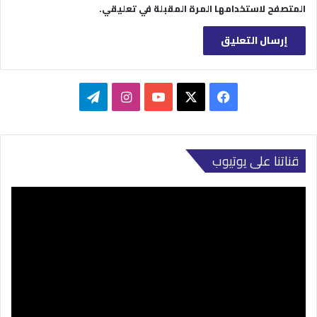
المتصفح لاستخدامها المرة المقبلة في تعليقي.
‫X
فيسبوك
‫YouTube
انستقرام
تيلقرام
قناتنا على يوتيوب