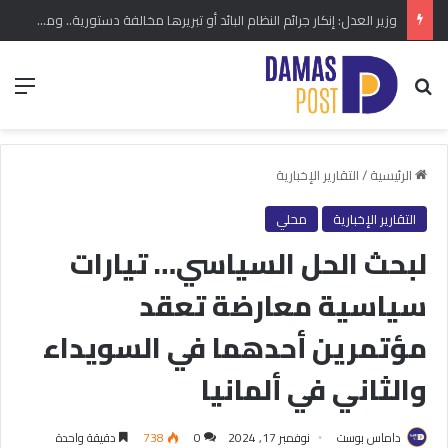
وزير العدل: إنكار جرائم النظام البائد أو تبريرها مخالفة دستورية.. ومشروع قانون خاص إلى مجلس الشعب
بحث عن
الق
الرئيسية
/
التقارير الإخبارية
التقارير الإخبارية
محلي
لبحث الحل السياسي… تيارات
سياسية معارضة تعقد
مؤتمرين أحدهما في السويداء
والثاني في ألمانيا
داماس بوست
نوفمبر 17, 2024
0
738
دقيقة واحدة