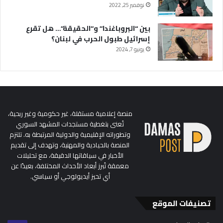
نوفمبر 25, 2022
بين “البروباغندا” و”الحقيقة”… هل تقرع
إسرائيل طبول الحرب في لبنان؟
يونيو 7, 2024
منصة إعلامية مستقلة، غير حكومية وغير ربحية،
تُعنى بتغطية مستجدات المشهد السوري
وتطوراته الإقليمية والدولية المرتبطة به. تلتزم
المنصة بالحيادية والمهنية، وتهدف إلى تقديم
الأخبار في سياقاتها الدقيقة، مع تحليلات
معمقة تُبرز أبعاد الأحداث المختلفة، بعيدًا عن
أي تحيز أيديولوجي أو سياسي.
تصنيفات الموقع