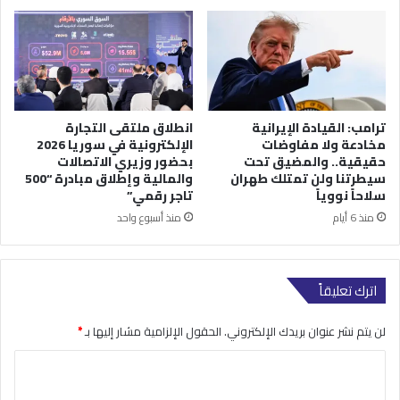
ترامب: القيادة الإيرانية
انطلاق ملتقى التجارة
مخادعة ولا مفاوضات
الإلكترونية في سوريا 2026
حقيقية.. والمضيق تحت
بحضور وزيري الاتصالات
سيطرتنا ولن تمتلك طهران
والمالية وإطلاق مبادرة “500
سلاحاً نووياً
تاجر رقمي”
منذ 6 أيام
منذ أسبوع واحد
اترك تعليقاً
لن يتم نشر عنوان بريدك الإلكتروني.
الحقول الإلزامية مشار إليها بـ
*
ا
ل