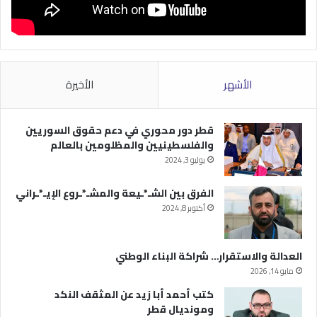
الأشهر
الأخيرة
قطر دور محوري في دعم حقوق السوريين
والفلسطينيين والمظلومين بالعالم
يوليو 3, 2024
الفرق بين الشـ*ـيعة والمشـ*ـروع الإيـ*ـراني
أكتوبر 8, 2024
العدالة والاستقرار… شراكة البناء الوطني
مايو 14, 2026
كتب أحمد أبا زيد عن المثقف النكد
ومونديال قطر