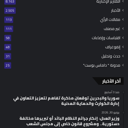
التقارير الإخبارية
8٬163
الأخبار
2٬505
مقالات الرأي
113
غير مصنف
111
اقتباسات وإضاءات
58
إنفوغراف
48
حدث وتحليل
31
مدونة " داماس بوست"
25
أخر الأخبار
منذ 3 أسابيع
سوريا والبحرين توقعان مذكرة تفاهم لتعزيز التعاون في
إدارة الكوارث والحماية المدنية
يونيو 30, 2026
وزير العدل: إنكار جرائم النظام البائد أو تبريرها مخالفة
دستورية.. ومشروع قانون خاص إلى مجلس الشعب