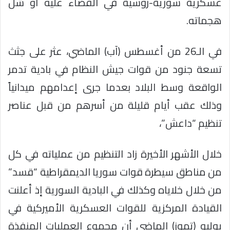
عسكرية سورية-روسية في القضاء عليه أو شل
هجماته.
في الـ26 من أغسطس (آب) الماضي، عثر على جثث
تسعة جنود من قوات جيش النظام في بادية تدمر
الواقعة وسط البلاد بعدما جرى إعدامهم ميدانياً
وذلك عقب أيام قليلة من أسرهم من قبل عناصر
تنظيم “داعش”،
خلال الأشهر الأخيرة زاد التنظيم من عملياته في كل
من مناطق سيطرة قوات سوريا الديمقراطية “قسد”
من خلال خلاياه وكذلك في البادية السورية إذ أعلنت
القيادة المركزية للقوات العسكرية الأميركية في
يوليو (تموز) الماضي أن مجموع العمليات المنفذة