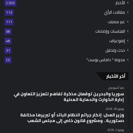
الأخبار
2٬505
مقالات الرأي
113
غير مصنف
111
اقتباسات وإضاءات
58
إنفوغراف
48
حدث وتحليل
31
مدونة " داماس بوست"
25
أخر الأخبار
منذ أسبوعين
سوريا والبحرين توقعان مذكرة تفاهم لتعزيز التعاون في
إدارة الكوارث والحماية المدنية
يونيو 30, 2026
وزير العدل: إنكار جرائم النظام البائد أو تبريرها مخالفة
دستورية.. ومشروع قانون خاص إلى مجلس الشعب
يونيو 2, 2026