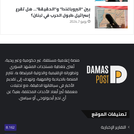
بين “البروباغندا” و”الحقيقة”… هل تقرع
إسرائيل طبول الحرب في لبنان؟
يونيو 7, 2024
منصة إعلامية مستقلة، غير حكومية وغير ربحية،
تُعنى بتغطية مستجدات المشهد السوري
وتطوراته الإقليمية والدولية المرتبطة به. تلتزم
المنصة بالحيادية والمهنية، وتهدف إلى تقديم
الأخبار في سياقاتها الدقيقة، مع تحليلات
معمقة تُبرز أبعاد الأحداث المختلفة، بعيدًا عن
أي تحيز أيديولوجي أو سياسي.
تصنيفات الموقع
التقارير الإخبارية
8٬162