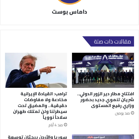
داماس بوست
مقالات ذات صلة
افتتاح مطار دير الزور الدولي..
ترامب: القيادة الإيرانية
شريان تنموي جديد بحضور
مخادعة ولا مفاوضات
وزاري رفيع المستوى
حقيقية.. والمضيق تحت
سيطرتنا ولن تمتلك طهران
منذ يومين
سلاحاً نووياً
منذ 4 أيام
سوريا والأردن يبحثان توسعة