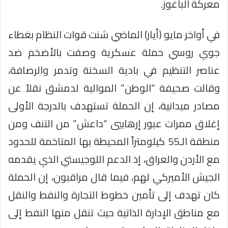
معركة الباغوز.
في أواخر مايو (أيار) الماضي شنت قوات النظام بغطاء
جوي روسي حملة عسكرية وصفت بالأضخم ضد
عناصر التنظيم في بادية السخنة وتدمر والرصافة،
وقالت صحيفة “الوطن” الموالية لدمشق نقلاً عن
مصادر ميدانية، إن الحملة تستهدف بالدرجة الأولى
إغلاق ممرات عبور إرهابيي “داعش” من التنف ومن
منطقة الـ55 كيلومتراً المحيطة بها المتاخمة للحدود
مع الأردن والعراق، إذ الدعم اللوجيستي الذي يقدمه
الجيش الأميركي لهم، فيما قال مراقبون، إن الحملة
كان تهدف إلى تأمين خطوط التجارة والنفط والنقل
مع مناطق الإدارة الذاتية حيث تنقل منها النفط إلى