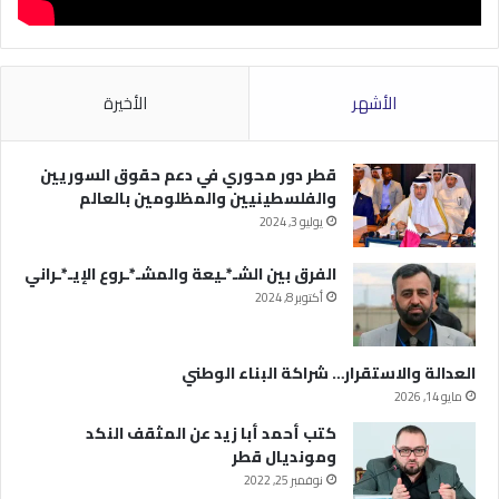
الأشهر
الأخيرة
قطر دور محوري في دعم حقوق السوريين
والفلسطينيين والمظلومين بالعالم
يوليو 3, 2024
الفرق بين الشـ*ـيعة والمشـ*ـروع الإيـ*ـراني
أكتوبر 8, 2024
العدالة والاستقرار… شراكة البناء الوطني
مايو 14, 2026
كتب أحمد أبا زيد عن المثقف النكد
ومونديال قطر
نوفمبر 25, 2022