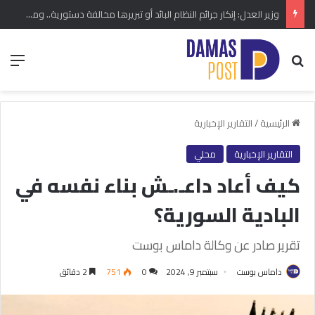
وزير العدل: إنكار جرائم النظام البائد أو تبريرها مخالفة دستورية.. ومشروع قانون خاص إلى مجلس الشعب
بحث عن
الق
الرئيسية
/
التقارير الإخبارية
التقارير الإخبارية
محلي
كيف أعاد داعـ.ـش بناء نفسه في
البادية السورية؟
تقرير صادر عن وكالة داماس بوست
داماس بوست
سبتمبر 9, 2024
0
751
2 دقائق