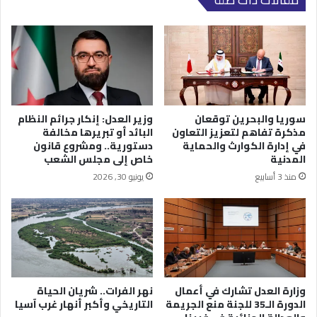
سوريا والبحرين توقعان
وزير العدل: إنكار جرائم النظام
مذكرة تفاهم لتعزيز التعاون
البائد أو تبريرها مخالفة
في إدارة الكوارث والحماية
دستورية.. ومشروع قانون
المدنية
خاص إلى مجلس الشعب
منذ 3 أسابيع
يونيو 30, 2026
وزارة العدل تشارك في أعمال
نهر الفرات.. شريان الحياة
الدورة الـ35 للجنة منع الجريمة
التاريخي وأكبر أنهار غرب آسيا