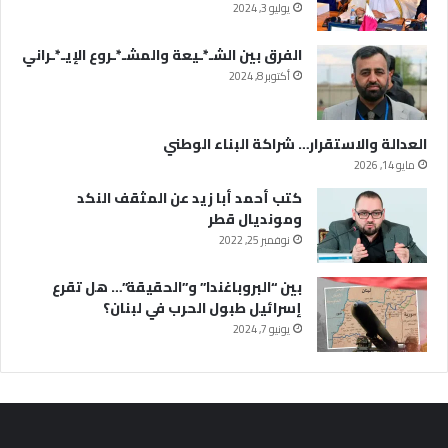
يوليو 3, 2024
الفرق بين الشـ*ـيعة والمشـ*ـروع الإيـ*ـراني
أكتوبر 8, 2024
العدالة والاستقرار… شراكة البناء الوطني
مايو 14, 2026
كتب أحمد أبا زيد عن المثقف النكد
ومونديال قطر
نوفمبر 25, 2022
بين “البروباغندا” و”الحقيقة”… هل تقرع
إسرائيل طبول الحرب في لبنان؟
يونيو 7, 2024