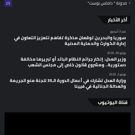
مدونة " داماس بوست"
25
أخر الأخبار
منذ 3 أسابيع
سوريا والبحرين توقعان مذكرة تفاهم لتعزيز التعاون في
إدارة الكوارث والحماية المدنية
يونيو 30, 2026
وزير العدل: إنكار جرائم النظام البائد أو تبريرها مخالفة
دستورية.. ومشروع قانون خاص إلى مجلس الشعب
يونيو 2, 2026
وزارة العدل تشارك في أعمال الدورة الـ35 للجنة منع الجريمة
والعدالة الجنائية في فيينا
قناة اليوتيوب