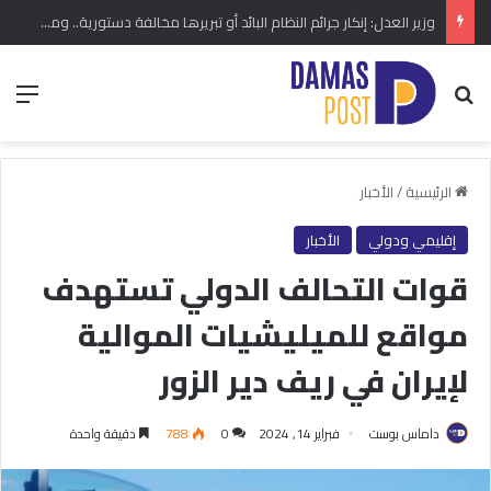
وزير العدل: إنكار جرائم النظام البائد أو تبريرها مخالفة دستورية.. ومشروع قانون خاص إلى مجلس الشعب
بحث عن
الق
الرئيسية
/
الأخبار
إقليمي ودولي
الأخبار
قوات التحالف الدولي تستهدف
مواقع للميليشيات الموالية
لإيران في ريف دير الزور
داماس بوست
فبراير 14, 2024
0
788
دقيقة واحدة