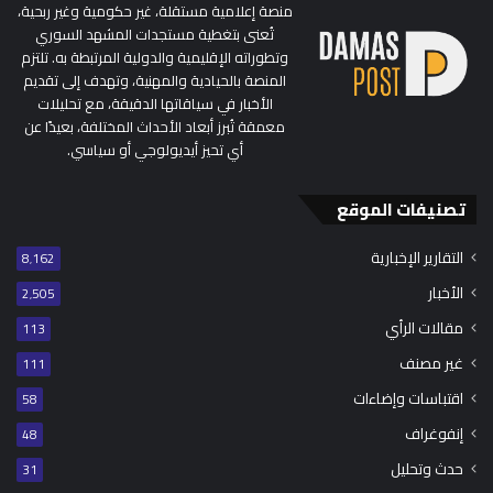
منصة إعلامية مستقلة، غير حكومية وغير ربحية،
تُعنى بتغطية مستجدات المشهد السوري
وتطوراته الإقليمية والدولية المرتبطة به. تلتزم
المنصة بالحيادية والمهنية، وتهدف إلى تقديم
الأخبار في سياقاتها الدقيقة، مع تحليلات
معمقة تُبرز أبعاد الأحداث المختلفة، بعيدًا عن
أي تحيز أيديولوجي أو سياسي.
تصنيفات الموقع
التقارير الإخبارية
8٬162
الأخبار
2٬505
مقالات الرأي
113
غير مصنف
111
اقتباسات وإضاءات
58
إنفوغراف
48
حدث وتحليل
31