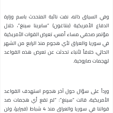
وفي السياق ذاته، نفت نائبة المتحدث باسم وزارة
الدفاع الأمريكية (بنتاغون) “سابرينا سينغ”، خلال
مؤتمر صحفي مساء أمس، تعرض القوات الأمريكية
في سوريا والعراق لأي هجوم منذ الرابع من الشهر
الحالي، خلافاً لأنباء تحدثت عن تعرض هذه القواعد
لهجمات صاروخية.
ورداً على سؤال حول آخر هجوم استهدف القواعد
الأمريكية، قالت “سينغ”: “لم تقع أي هجمات ضد
قواتنا في سوريا والعراق منذ 4 شباط (فبراير)، ولن