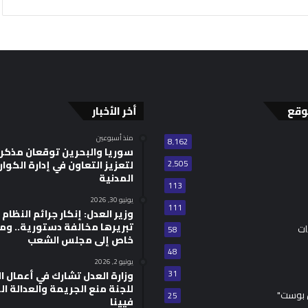
وقع
أخر الأخبار
منذ أسبوعين
8٬162
سوريا والبحرين توقعان مذكر
2٬505
لتعزيز التعاون في إدارة الكوا
المدنية
113
يونيو 30, 2026
111
وزير العدل: إنكار جرائم النظام ا
تبريرها مخالفة دستورية.. وم
ات
58
خاص إلى مجلس الشعب
48
يونيو 2, 2026
31
للجنة منع الجريمة والعدالة ال
 بوست"
25
فيينا