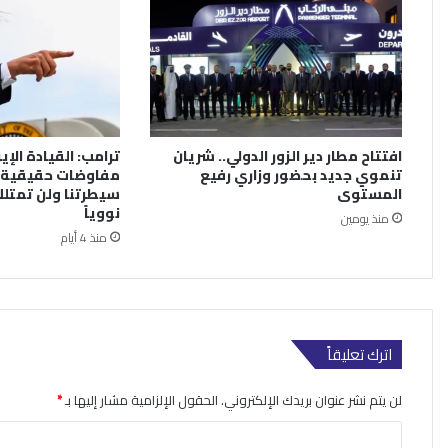
افتتاح مطار دير الزور الدولي.. شريان
ترامب: القيادة الإي
تنموي جديد بحضور وزاري رفيع
مفاوضات حقيقية.
المستوى
سيطرتنا ولن تمتلك
نووياً
منذ يومين
منذ 4 أيام
اترك تعليقاً
لن يتم نشر عنوان بريدك الإلكتروني.
الحقول الإلزامية مشار إليها بـ
*
ا