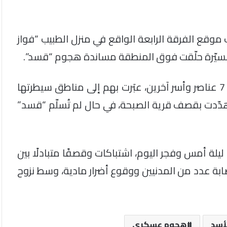
وقع الفرقة الرابعة الواقع في منزل الطبيب “فواز
 مُسيّرة حلّقت فوق المنطقة مساندة هجوم “قسد”.
وتابع المصدر أن ميليشيات “قسد” تمكنت من قتل 7 عناصر وأسر آخرين، عبَرت بهم إلى مناطق سيطرتها
دّدت بقصف قرية الصبحة، في حال لم تُسلّم “قسد”
يلة أمس وفجر اليوم، اشتباكات وقصفًا متبادلًا بين
صابة عدد من المدنيين ووقوع أضرار مادية، وسط نزوح
لأسد
هجوم عسكري