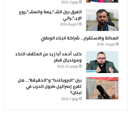
يوليو 3, 2024
الفرق بين الشـ*ـيعة والمشـ*ـروع
الإيـ*ـراني
أكتوبر 8, 2024
العدالة والاستقرار… شراكة البناء الوطني
مايو 14, 2026
كتب أحمد أبا زيد عن المثقف النكد
ومونديال قطر
نوفمبر 25, 2022
بين “البروباغندا” و”الحقيقة”… هل
تقرع إسرائيل طبول الحرب في
لبنان؟
يونيو 7, 2024