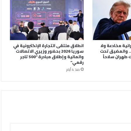
رانية مخادعة ولا
انطلاق ملتقى التجارة الإلكترونية في
. والمضيق تحت
سوريا 2026 بحضور وزيري الاتصالات
 طهران سلاحاً
والمالية وإطلاق مبادرة “500 تاجر
رقمي”
منذ 4 أيام