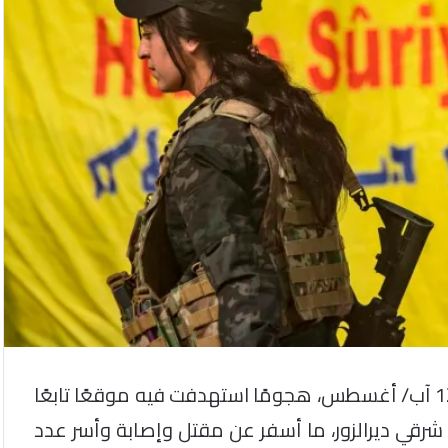
شنّت ميليشيات “قسد” الإرهابية فجر اليوم الاثنين 12 آب/ أغسطس، هجومًا استهدفت فيه موقعًا تابعًا
يل شرقي ديرالزور، ما أسفر عن مقتل وإصابة وأسر عدد