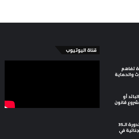
قناة اليوتيوب
ة تفاهم
رث والحماية
لبائد أو
شروع قانون
وزارة العدل تشارك في أعمال الدورة الـ35
جنائية في