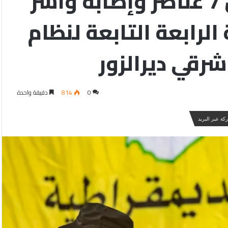
“قسد” تتمكن من قتل 7 عناصر وإصابة وأسر
الرابعة التابعة لنظام
شرقي ديرالزور
0
814
دقيقة واحدة
كة عبر البريد