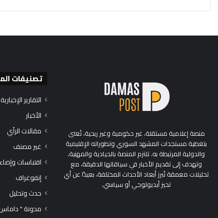
تصنيفات الم
التقارير الإخبارية
الأخبار
مقالات الرأي
منصة إعلامية مستقلة، غير حكومية وغير ربحية، تُعنى
بتغطية مستجدات المشهد السوري وتطوراته الإقليمية
غير مصنف
والدولية المرتبطة به. تلتزم المنصة بالحيادية والمهنية،
اقتباسات وإضاء
وتهدف إلى تقديم الأخبار في سياقاتها الدقيقة، مع
تحليلات معمقة تُبرز أبعاد الأحداث المختلفة، بعيدًا عن أي
إنفوغراف
تحيز أيديولوجي أو سياسي.
حدث وتحليل
مدونة " داماس