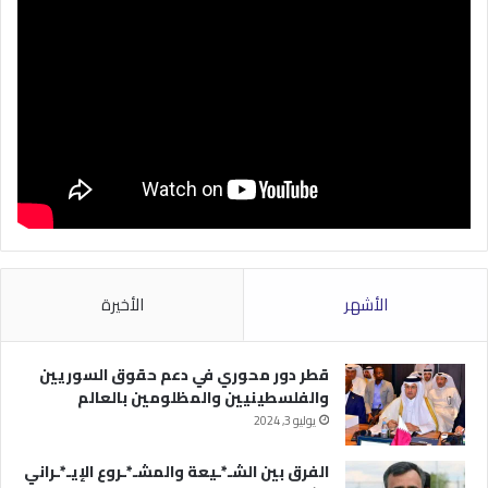
الأشهر
الأخيرة
قطر دور محوري في دعم حقوق السوريين
والفلسطينيين والمظلومين بالعالم
يوليو 3, 2024
الفرق بين الشـ*ـيعة والمشـ*ـروع الإيـ*ـراني