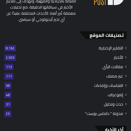
المنصة بالحيادية والمهنية، وتهدف إلى تقديم
الأخبار في سياقاتها الدقيقة، مع تحليلات
معمقة تُبرز أبعاد الأحداث المختلفة، بعيدًا عن
أي تحيز أيديولوجي أو سياسي.
تصنيفات الموقع
التقارير الإخبارية
8٬162
الأخبار
2٬505
مقالات الرأي
113
غير مصنف
111
اقتباسات وإضاءات
58
إنفوغراف
48
حدث وتحليل
31
مدونة " داماس بوست"
25
أخر الأخبار