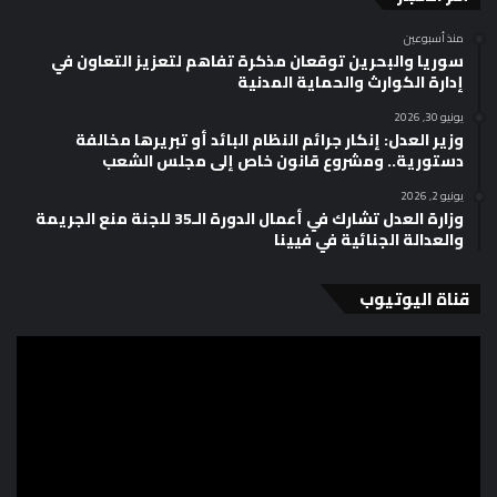
منذ أسبوعين
سوريا والبحرين توقعان مذكرة تفاهم لتعزيز التعاون في
إدارة الكوارث والحماية المدنية
يونيو 30, 2026
وزير العدل: إنكار جرائم النظام البائد أو تبريرها مخالفة
دستورية.. ومشروع قانون خاص إلى مجلس الشعب
يونيو 2, 2026
وزارة العدل تشارك في أعمال الدورة الـ35 للجنة منع الجريمة
والعدالة الجنائية في فيينا
قناة اليوتيوب