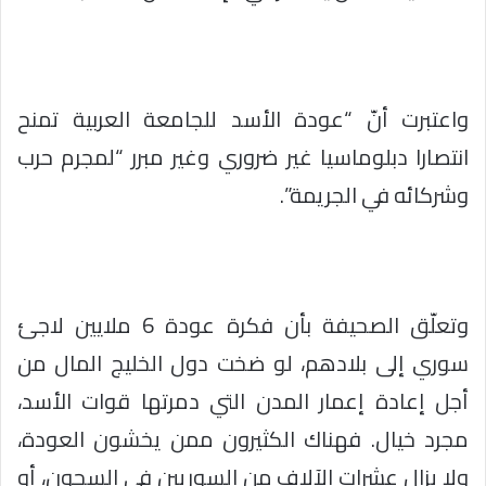
واعتبرت أنّ “عودة الأسد للجامعة العربية تمنح
انتصارا دبلوماسيا غير ضروري وغير مبرر “لمجرم حرب
وشركائه في الجريمة”.
وتعلّق الصحيفة بأن فكرة عودة 6 ملايين لاجئ
سوري إلى بلادهم، لو ضخت دول الخليج المال من
أجل إعادة إعمار المدن التي دمرتها قوات الأسد،
مجرد خيال. فهناك الكثيرون ممن يخشون العودة،
ولا يزال عشرات الآلاف من السوريين في السجون، أو