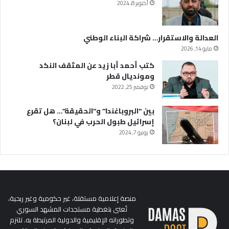
أكتوبر 8, 2024
العدالة والاستقرار… شراكة البناء الوطني
مايو 14, 2026
كتب أحمد أبا زيد عن المثقف النكد
ومونديال قطر
نوفمبر 25, 2022
بين “البروباغندا” و”الحقيقة”… هل تقرع
إسرائيل طبول الحرب في لبنان؟
يونيو 7, 2024
منصة إعلامية مستقلة، غير حكومية وغير ربحية،
تُعنى بتغطية مستجدات المشهد السوري
وتطوراته الإقليمية والدولية المرتبطة به. تلتزم