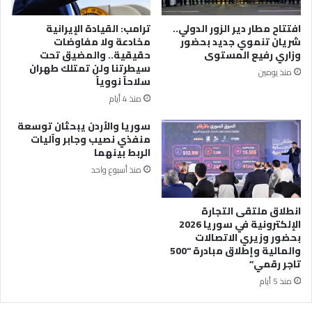
افتتاح مطار دير الزور الدولي..
ترامب: القيادة الإيرانية
شريان تنموي جديد بحضور
مخادعة ولا مفاوضات
وزاري رفيع المستوى
حقيقية.. والمضيق تحت
سيطرتنا ولن تمتلك طهران
منذ يومين
سلاحاً نووياً
منذ 4 أيام
سوريا والأردن يبحثان توسعة
منفذي نصيب وجابر وآليات
الربط بينهما
منذ أسبوع واحد
انطلاق ملتقى التجارة
الإلكترونية في سوريا 2026
بحضور وزيري الاتصالات
والمالية وإطلاق مبادرة “500
تاجر رقمي”
منذ 5 أيام