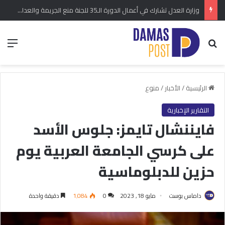
وزارة العدل تشارك في أعمال الدورة الـ35 للجنة منع الجريمة والعدالة الجنائية في فيينا
بحث عن
الق
الرئيسية
/
الأخبار
/
منوع
التقارير الإخبارية
فايننشال تايمز: جلوس الأسد
على كرسي الجامعة العربية يوم
حزين للدبلوماسية
داماس بوست
مايو 18, 2023
0
1٬084
دقيقة واحدة