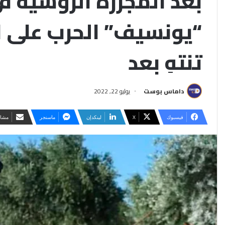
بعد المجزرة الروسية 
“يونسيف” الحرب على ا
تنتهِ بعد
داماس بوست
يوليو 22, 2022
فيسبوك
‫X
لينكدإن
ماسنجر
مشار