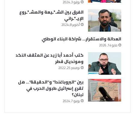
يوليو 3, 2024
الفرق بين الشـ*ـيعة والمشـ*ـروع
الإيـ*ـراني
أكتوبر 8, 2024
العدالة والاستقرار… شراكة البناء الوطني
مايو 14, 2026
كتب أحمد أبا زيد عن المثقف النكد
ومونديال قطر
نوفمبر 25, 2022
بين “البروباغندا” و”الحقيقة”… هل
تقرع إسرائيل طبول الحرب في
لبنان؟
يونيو 7, 2024