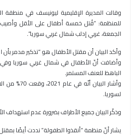
وقالت المديرة الإقليمية ليونيسف في منطقة ال
للمنظمة: “قُتل خمسة أطفال على الأقل وأصي
الجمعة، غربي إدلب شمال غربي سوريا”.
وأكد البيان أن مقتل الأطفال هو “تذكير مدمر بأن ال
وأضافت أنّ الأطفال في شمال غربي سوريا وفي جم
الباهظ للعنف المستمر.
وأشار البيان 
لسوريا.
وذكّر البيان جميع الأطراف بضرورة عدم استهداف الأط
يشار أنّ منظمة “أنقذوا الطفولة” نددت أيضًا بمق