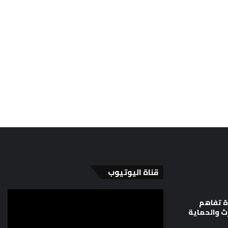
قناة اليوتيوب
ة تفاهم
رث والحماية