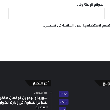
الموقع الإلكتروني
تصفح لاستخدامها المرة المقبلة في تعليقي.
وقع
أخر الأخبار
منذ أسبوعين
8٬162
سوريا والبحرين توقعان مذكر
2٬505
لتعزيز التعاون في إدارة الكوا
المدنية
113