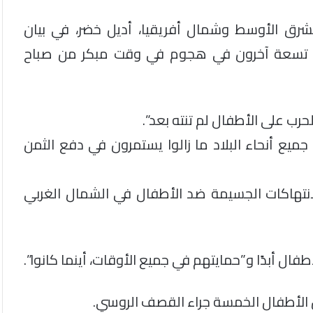
شرق الأوسط وشمال أفريقيا، أديل خضر، في بيان
ب تسعة آخرون في هجوم في وقت مبكر من صباح
حرب على الأطفال لم تنته بعد”.
يع أنحاء البلاد ما زالوا يستمرون في دفع الثمن
أنّه في عام 2021، وقعت 70% من الانتهاكات الجسيمة ضد الأطفال في الشمال الغربي
فال أبدًا و”حمايتهم في جميع الأوقات، أينما كانوا”.
تل الأطفال الخمسة جراء القصف الروسي.