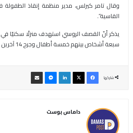
وقال تامر كيرلس، مدير منظمة إنقاذ الطفولة ف
القاسية”.
يذكر أنّ القصف الروسي استهدف منزلًا سكنيًا في
سبعة أشخاص بينهم خمسة أطفال وجرح 14 آخرين معظمهم من الأطفال والنساء.
فيسبوك
‫X
لينكدإن
ماسنجر
مشاركة عبر البريد
شاركها
داماس بوست