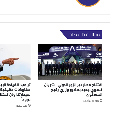
مقالات ذات صلة
افتتاح مطار دير الزور الدولي.. شريان
ترامب: القيادة الإي
تنموي جديد بحضور وزاري رفيع
مفاوضات حقيقية.
المستوى
سيطرتنا ولن تمتلك
نووياً
منذ 8 ساعات
منذ يومين