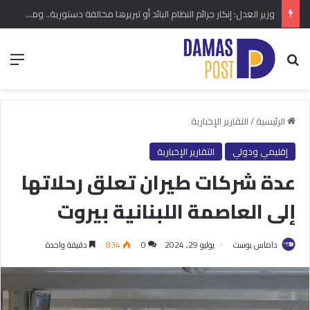
وزير العدل: إنكار جرائم النظام البائد أو تبريرها مخالفة دستورية.. ومشروع قانون خاص إلى مجلس الشعب
بحث عن
الق
الرئيسية
/
التقارير الإخبارية
إقليمي ودولي
التقارير الإخبارية
عدة شركات طيران تعلق رحلاتها
إلى العاصمة اللبنانية بيروت
داماس بوست
يوليو 29, 2024
0
834
دقيقة واحدة