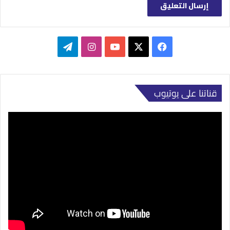
‫X
فيسبوك
‫YouTube
انستقرام
تيلقرام
قناتنا على يوتيوب