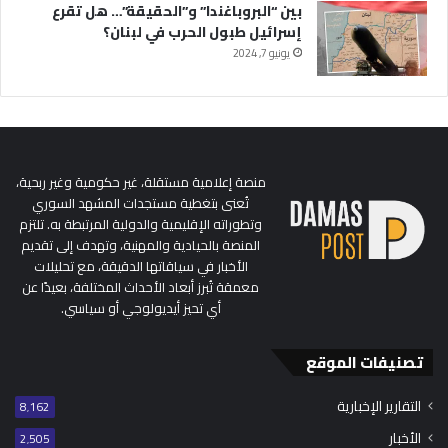
بين “البروباغندا” و”الحقيقة”… هل تقرع
إسرائيل طبول الحرب في لبنان؟
يونيو 7, 2024
منصة إعلامية مستقلة، غير حكومية وغير ربحية،
تُعنى بتغطية مستجدات المشهد السوري
وتطوراته الإقليمية والدولية المرتبطة به. تلتزم
المنصة بالحيادية والمهنية، وتهدف إلى تقديم
الأخبار في سياقاتها الدقيقة، مع تحليلات
معمقة تُبرز أبعاد الأحداث المختلفة، بعيدًا عن
أي تحيز أيديولوجي أو سياسي.
تصنيفات الموقع
التقارير الإخبارية
8٬162
الأخبار
2٬505