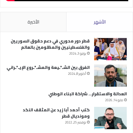
الأشهر
الأخيرة
قطر دور محوري في دعم حقوق السوريين
والفلسطينيين والمظلومين بالعالم
يوليو 3, 2024
الفرق بين الشـ*ـيعة والمشـ*ـروع الإيـ*ـراني
أكتوبر 8, 2024
العدالة والاستقرار… شراكة البناء الوطني
مايو 14, 2026
كتب أحمد أبا زيد عن المثقف النكد
ومونديال قطر
نوفمبر 25, 2022