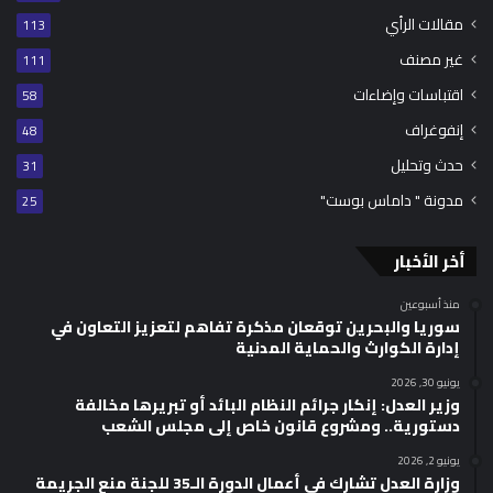
مقالات الرأي
113
غير مصنف
111
اقتباسات وإضاءات
58
إنفوغراف
48
حدث وتحليل
31
مدونة " داماس بوست"
25
أخر الأخبار
منذ أسبوعين
سوريا والبحرين توقعان مذكرة تفاهم لتعزيز التعاون في
إدارة الكوارث والحماية المدنية
يونيو 30, 2026
وزير العدل: إنكار جرائم النظام البائد أو تبريرها مخالفة
دستورية.. ومشروع قانون خاص إلى مجلس الشعب
يونيو 2, 2026
وزارة العدل تشارك في أعمال الدورة الـ35 للجنة منع الجريمة