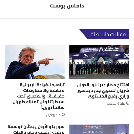
داماس بوست
مقالات ذات صلة
افتتاح مطار دير الزور الدولي..
ترامب: القيادة الإيرانية
شريان تنموي جديد بحضور
مخادعة ولا مفاوضات
وزاري رفيع المستوى
حقيقية.. والمضيق تحت
سيطرتنا ولن تمتلك طهران
منذ 6 ساعات
سلاحاً نووياً
منذ يومين
سوريا والأردن يبحثان توسعة
منفذي نصيب وجابر وآليات