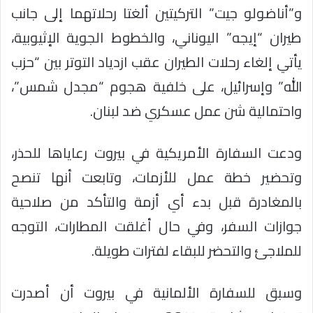
و”أناضولو جيت” التركيتين ألغتا رحلاتهما إلى جانب
طيران “إيجه” اليوناني، والخطوط الجوية الإثيوبية،
يأتي إلغاء رحلات الطيران عقب ازدياد التوتر بين “حزب
الله” وإسرائيل، على خلفية هجوم “مجدل شمس”،
واحتمالية شن عمل عسكري ضد لبنان.
ودعت السفارة الأمريكية في بيروت رعاياها للحذر،
وتحضير خطة عمل للأزمات، وتابعت أنها تنصح
بالمغادرة قبل بدء أي أزمة والتأكد من صلاحية
جوازات السفر، وفي حال أغلقت المطارات، التوجه
للملاجئ والتحضر للبقاء لفترات طويلة.
وسبق للسفارة الألمانية في بيروت أن أصدرت