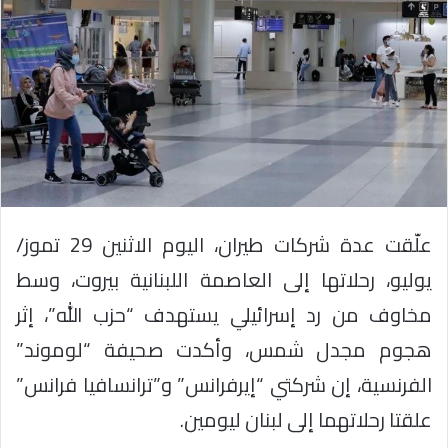
علّقت عدة شركات طيران، اليوم الاثنين 29 تموز/
يوليو، رحلاتها إلى العاصمة اللبنانية بيروت، وسط
مخاوف من رد إسرائيلي يستهدف “حزب الله”، إثر
هجوم مجدل شمس، وأكدت صحيفة “لوموند”
الفرنسية، إن شركتي “إيرفرانس” و”ترانسافيا فرانس”
علقتا رحلاتهما إلى لبنان ليومين.