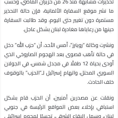
تحذيرات مشابهة منذ 26 من حزيران الماضي، وحسب
ما نشر موقع السفارة الألمانية، فإن حالة التحذير
مستمرة دون تغيير حتى اليوم، وقد طالبت السفارة
حينها من رعاياها مغادرة لبنان بشكل عاجل.
ونشرت وكالة “رويترز”، أمس الأحد، أن “حزب الله” دخل
في حالة تأهب قصوى بعد الهجوم الصاروخي الذي
أودى بحياة 12 طفلًا في مجدل شمس، في الجولان
السوري المحتل، واتهام إسرائيل لـ”الحزب” بالوقوف
خلف الحادث.
ونقلت عن مصدرين أمنيين، أن الحزب قام بشكل
استباقي بإخلاء بعض المواقع الرئيسة في جنوبي
لبنان، وسهل البقاع الشرقي، تحسبًا لهجوم إسرائيلي