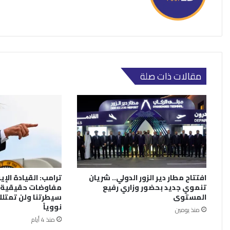
مقالات ذات صلة
افتتاح مطار دير الزور الدولي.. شريان
ترامب: القيادة الإي
تنموي جديد بحضور وزاري رفيع
مفاوضات حقيقية.
المستوى
سيطرتنا ولن تمتلك
نووياً
منذ يومين
منذ 4 أيام