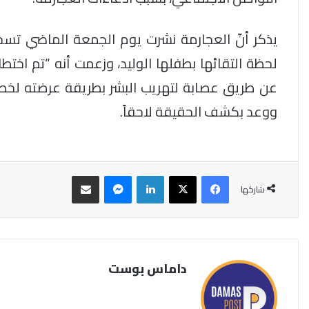
يذكر أنّ العجارمة نشرت يوم الجمعة الماضي تسجي
لحظة التقائها بطفلها الوليد، وزعمت أنه “تم اخت
عن طريق عصابة لتهريب البشر بطريقة عرضته لخطر
ووعد بكشف الحقيقة لاحقاً.
فيسبوك
‫X
لينكدإن
ماسنجر
مشاركة عبر البريد
شاركها
داماس بوست