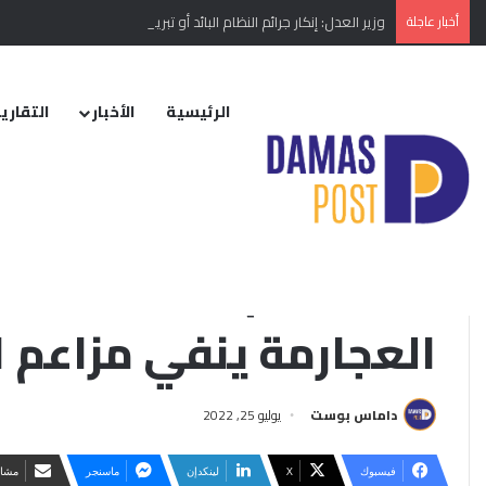
أخبار عاجلة
وزير العدل: إنكار جرائم النظام البائد أو تبريرها مخالفة دستورية
الرئيسية
الأخبار
التقارير
الرئيسية
/
الأخبار
/
منوع
/
“طفلنا لم يكن مُختطَفاً في إدلب”… زوج أحلام ال
التقارير الإخبارية
“طفلنا لم يكن مُختطَفا
العجارمة ينفي مزاعم ا
داماس بوست
يوليو 25, 2022
فيسبوك
‫X
لينكدإن
ماسنجر
مشار