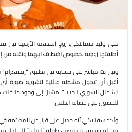
نفى وليد سقالاكي، زوج المذيعة الأردنية في قناة 
أطلقتها زوجته بخصوص اختطاف ابنهما ونقله من إس
وفي بث مباشر على حسابه في تطبيق “إنستغرام” قا
أقبل أن تتحول مشكلة عائلية لتشويه صورة أي من
للحصول على حضانة الطفل.
وأكد سقالاكي أنه حصل على قرار من المحكمة في ت
ثم قام صديق له بتوصيل طفله “الوليد” إلى إدلب بن