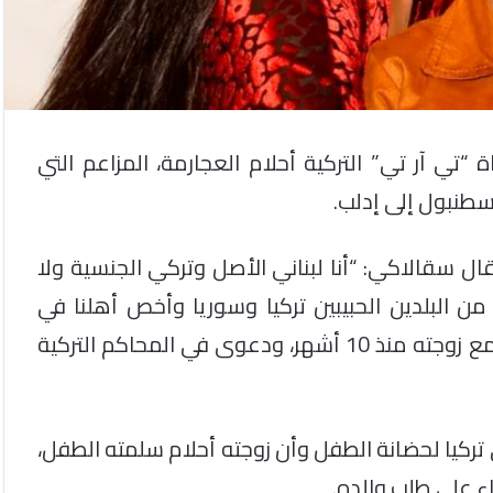
“تي آر تي” التركية أحلام العجارمة، المزاعم التي
طنبول إلى إدلب.
ل سقالاكي: “أنا لبناني الأصل وتركي الجنسية ولا
 البلدين الحبيبين تركيا وسوريا وأخص أهلنا في
الشمال السوري الحبيب”. مشيرًا إلى وجود خلافات مع زوجته منذ 10 أشهر، ودعوى في المحاكم التركية
ركيا لحضانة الطفل وأن زوجته أحلام سلمته الطفل،
اء على طلب والده.