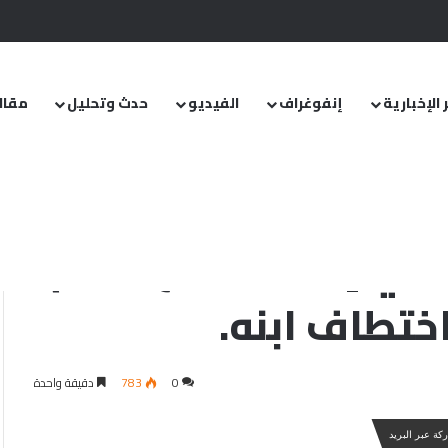
.. ومشروع قانون خاص إلى مجلس الشعب
 الإخبارية
إنفوغراف
الفيديو
حدث وتحليل
مقال
عجارمة ينفي مزاعم اختطاف ابنه.
ً في إدلب”… زوج أحلام
ختطاف ابنه.
0
783
دقيقة واحدة
كة عبر البريد