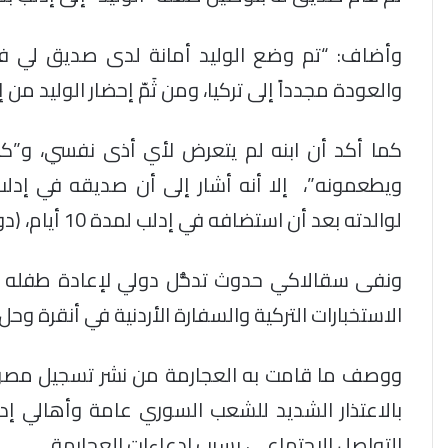
وأضاف: “تم وضع الوليد أمانة لدى صديق لي في إ
والعودة مجدداً إلى تركيا، ومن ثَمّ إحضار الوليد من إ
كما أكد أن ابنه لم يتعرض لأي أذى نفسي، و”ك
ويطعمونه”،
إلا أنه أشار إلى أن صديقه في إ
لوالدته بعد أن استضافه في إدلب لمدة 10 أيام، (دون أن يحدد الجهات التي ضغطت عليه).
ونفى سقالاكي حدوث تدخُّل دولي لإعادة طفله إلى
الاستخبارات التركية والسفارة الأردنية في أنقرة و
ووصف ما قامت به العجارمة من نشر تسجيل مصور 
بالاعتذار الشديد للشعب السوري عامة وأهالي إ
التواصل الاجتماعي، بسبب ادعاءات العجارمة.