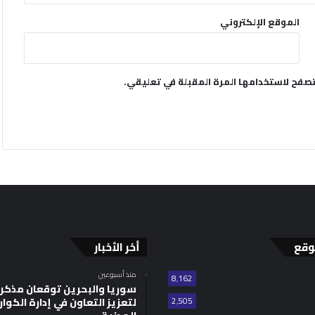
الموقع الإلكتروني
تصفح لاستخدامها المرة المقبلة في تعليقي.
وقع
أخر الأخبار
منذ أسبوعين
8٬162
سوريا والبحرين توقعان مذكر
2٬505
لتعزيز التعاون في إدارة الكوا