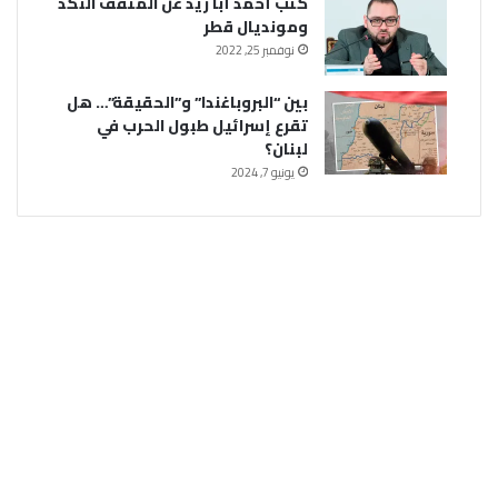
كتب أحمد أبا زيد عن المثقف النكد
ومونديال قطر
نوفمبر 25, 2022
بين “البروباغندا” و”الحقيقة”… هل
تقرع إسرائيل طبول الحرب في
لبنان؟
يونيو 7, 2024