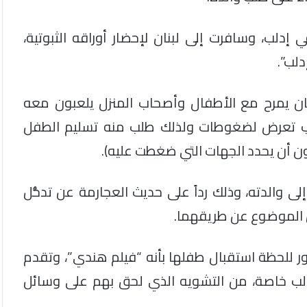
دلب، وسافرت إلى لبنان لإحضار أوراقه الثبوتية،
دلب”.
ان يمرح مع الأطفال وأصحاب المنزل يلعبون معه
دلب تعرض لضغوطات ولذلك طلب منه تسليم الطفل
 والدته، وذلك رداً على حديث العجارمة عن تدخُّل
حل الموضوع عن طريقهما.
للحظة استقبال طفلها بأنه “فيلم هندي”، وتقدم
دلب خاصة، من التشويه الذي لحق بهم على وسائل