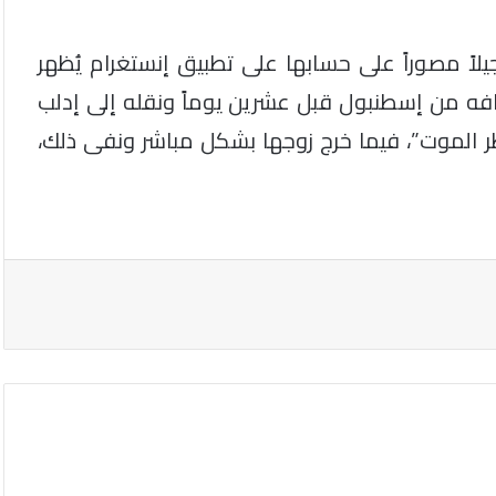
لاً مصوراً على حسابها على تطبيق إنستغرام يُظهر
طافه من إسطنبول قبل عشرين يوماً ونقله إلى إدلب
 الموت”، فيما خرج زوجها بشكل مباشر ونفى ذلك،