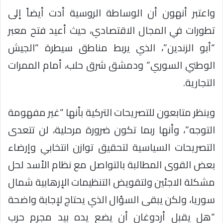
واعتبر أنهون أن الوساطة الروسية أدت أيضاً إلى
تطورات في المجال الاقتصادي، حيث أعيد فتح معبر
“أبو الزندين”، الذي يربط مناطق سيطرة “الجيش
الوطني السوري” ودمشق شرق حلب، أمام الممرات
التجارية.
وينظر متابعون للتصريحات التركية بأنها “غير مفهومة
التوجه”، وأنها ربما تكون ضرورة مرحلية، لن تتعدى
التصريحات السياسية لتحقيق توازن انتخابي وإرضاء
بعض القوى المطالبة بالتواصل مع نظام الأسد لحل
مشكلة الاجئين ولتقويض التنظيمات الإرهابية شمال
سوريا، ولكن يبقى السؤال الذي يحتاج لإجابة واضحة
“هل يقبل أردوغان أن يضع يده بيد مجرم حرب