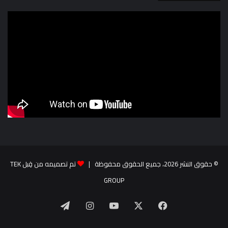
© حقوق النشر 2026، جميع الحقوق محفوظة |
تم تصميمه من قِبل TEK
GROUP
‫X
فيسبوك
‫YouTube
انستقرام
تيلقرام