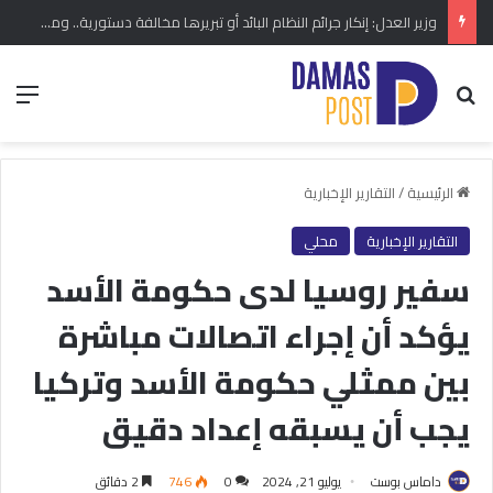
وزير العدل: إنكار جرائم النظام البائد أو تبريرها مخالفة دستورية.. ومشروع قانون خاص إلى مجلس الشعب
بحث عن
الق
الرئيسية
/
التقارير الإخبارية
التقارير الإخبارية
محلي
سفير روسيا لدى حكومة الأسد
يؤكد أن إجراء اتصالات مباشرة
بين ممثلي حكومة الأسد وتركيا
يجب أن يسبقه إعداد دقيق
داماس بوست
يوليو 21, 2024
0
746
2 دقائق