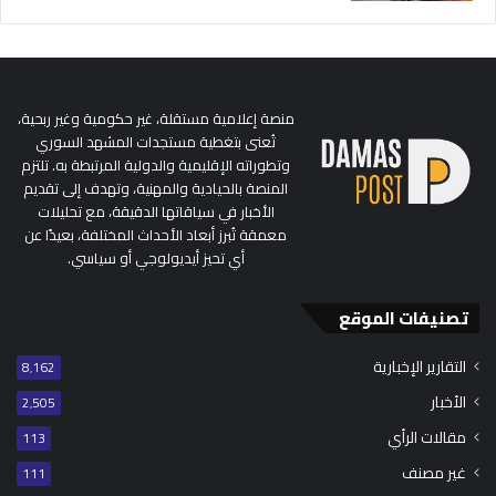
منصة إعلامية مستقلة، غير حكومية وغير ربحية،
تُعنى بتغطية مستجدات المشهد السوري
وتطوراته الإقليمية والدولية المرتبطة به. تلتزم
المنصة بالحيادية والمهنية، وتهدف إلى تقديم
الأخبار في سياقاتها الدقيقة، مع تحليلات
معمقة تُبرز أبعاد الأحداث المختلفة، بعيدًا عن
أي تحيز أيديولوجي أو سياسي.
تصنيفات الموقع
التقارير الإخبارية
8٬162
الأخبار
2٬505
مقالات الرأي
113
غير مصنف
111