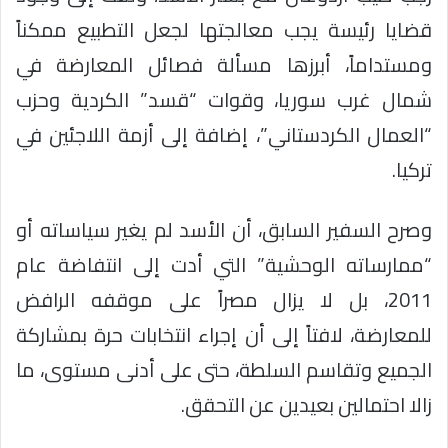
قضايا رئيسة يجب معالجتها لجعل التطبيع ممكناً
ومستداماً، أبرزها مسألة فصائل المعارضة في
شمال غرب سوريا، وقوات “قسد” الكردية وحزب
“العمال الكردستاني”، إضافة إلى أزمة اللاجئين في
تركيا.
وصرح السفير السابق، أن الأسد لم يغير سياساته أو
“ممارساته الوحشية” التي أدت إلى انتفاضة عام
2011، بل لا يزال مصراً على موقفه الرافض
للمعارضة، لافتاً إلى أن إجراء انتخابات حرة بمشاركة
الجميع وتقاسم السلطة، حتى على أدنى مستوى، ما
زالا احتمالين بعيدين عن التحقق.