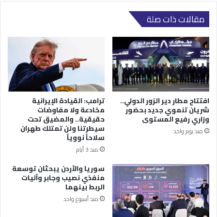
مقالات ذات صلة
افتتاح مطار دير الزور الدولي..
ترامب: القيادة الإيرانية
شريان تنموي جديد بحضور
مخادعة ولا مفاوضات
وزاري رفيع المستوى
حقيقية.. والمضيق تحت
سيطرتنا ولن تمتلك طهران
منذ يوم واحد
سلاحاً نووياً
منذ 3 أيام
سوريا والأردن يبحثان توسعة
منفذي نصيب وجابر وآليات
الربط بينهما
منذ أسبوع واحد