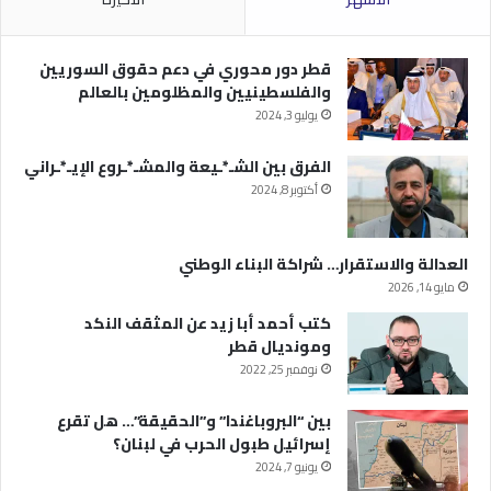
قطر دور محوري في دعم حقوق السوريين
والفلسطينيين والمظلومين بالعالم
يوليو 3, 2024
الفرق بين الشـ*ـيعة والمشـ*ـروع الإيـ*ـراني
أكتوبر 8, 2024
العدالة والاستقرار… شراكة البناء الوطني
مايو 14, 2026
كتب أحمد أبا زيد عن المثقف النكد
ومونديال قطر
نوفمبر 25, 2022
بين “البروباغندا” و”الحقيقة”… هل تقرع
إسرائيل طبول الحرب في لبنان؟
يونيو 7, 2024