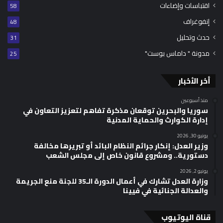
اقتباسات وإضاءات
58
إنفوغراف
48
حدث وتحليل
31
مدونة " داماس بوست"
25
أخر الأخبار
منذ أسبوعين
سوريا والبحرين توقعان مذكرة تفاهم لتعزيز التعاون في
إدارة الكوارث والحماية المدنية
يونيو 30, 2026
وزير العدل: إنكار جرائم النظام البائد أو تبريرها مخالفة
دستورية.. ومشروع قانون خاص إلى مجلس الشعب
يونيو 2, 2026
وزارة العدل تشارك في أعمال الدورة الـ35 للجنة منع الجريمة
والعدالة الجنائية في فيينا
قناة اليوتيوب