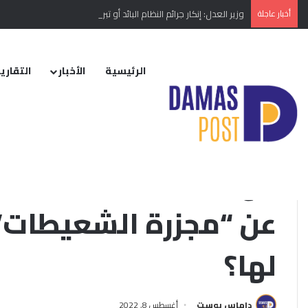
أخبار عاجلة
وزير العدل: إنكار جرائم النظام البائد أو تبريرها مخالفة دستورية
الرئيسية
الأخبار
التقارير
الرئيسية
/
الأخبار
/
محلي
/
راح ضحيتها أكثر من 850 شخصًا… ماذا تعرف عن “مجزرة الشعيطات” في الذكرى الثامنة لها؟
التقارير الإخبارية
عن “مجزرة الشعيطات” 
لها؟
داماس بوست
أغسطس 8, 2022