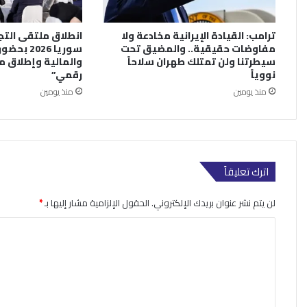
ترامب: القيادة الإيرانية مخادعة ولا
انطلاق ملتقى التجا
مفاوضات حقيقية.. والمضيق تحت
سوريا 026
سيطرتنا ولن تمتلك طهران سلاحاً
نووياً
رقمي”
منذ يومين
منذ يومين
اترك تعليقاً
لن يتم نشر عنوان بريدك الإلكتروني.
الحقول الإلزامية مشار إليها بـ
*
ا
ل
ت
ع