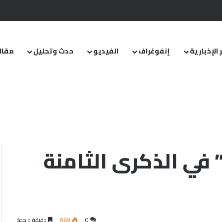
.. ومشروع قانون خاص إلى مجلس الشعب
 الإخبارية
إنفوغراف
الفيديو
حدث وتحليل
مقال
راح ضحيتها أكثر من 850 شخصًا… ماذا تعرف
في الذكرى الثامنة
0
869
دقيقة واحدة