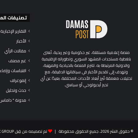
تصنيفات الم
التقارير الإخبارية
الأخبار
مقالات الرأي
منصة إعلامية مستقلة، غير حكومية وغير ربحية، تُعنى
بتغطية مستجدات المشهد السوري وتطوراته الإقليمية
غير مصنف
والدولية المرتبطة به. تلتزم المنصة بالحيادية والمهنية،
اقتباسات وإضاء
وتهدف إلى تقديم الأخبار في سياقاتها الدقيقة، مع
تحليلات معمقة تُبرز أبعاد الأحداث المختلفة، بعيدًا عن أي
إنفوغراف
تحيز أيديولوجي أو سياسي.
حدث وتحليل
مدونة " داماس
© حقوق النشر 2026، جميع الحقوق محفوظة |
تم تصميمه من قِبل TEK GROUP