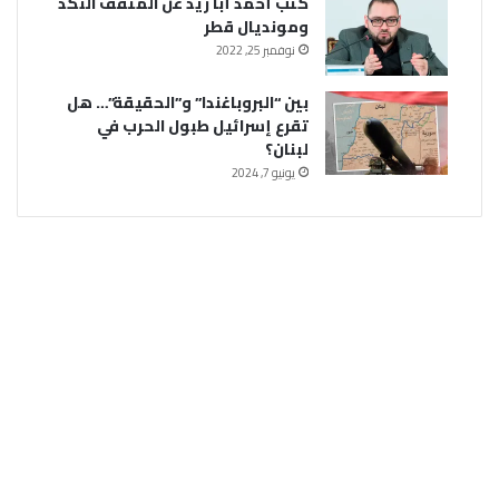
كتب أحمد أبا زيد عن المثقف النكد
ومونديال قطر
نوفمبر 25, 2022
بين “البروباغندا” و”الحقيقة”… هل
تقرع إسرائيل طبول الحرب في
لبنان؟
يونيو 7, 2024