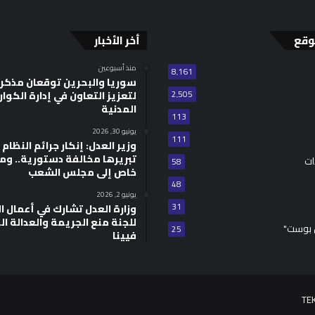
وقع
أخر الأخبار
منذ أسبوعين
8٬161
سوريا والبحرين توقعان مذكر
2٬505
لتعزيز التعاون في إدارة الكوا
المدنية
113
يونيو 30, 2026
111
وزير العدل: إنكار جرائم النظام ا
تبريرها مخالفة دستورية.. وم
ات
58
خاص إلى مجلس الشعب
48
يونيو 2, 2026
31
للجنة منع الجريمة والعدالة ال
 بوست"
25
فيينا