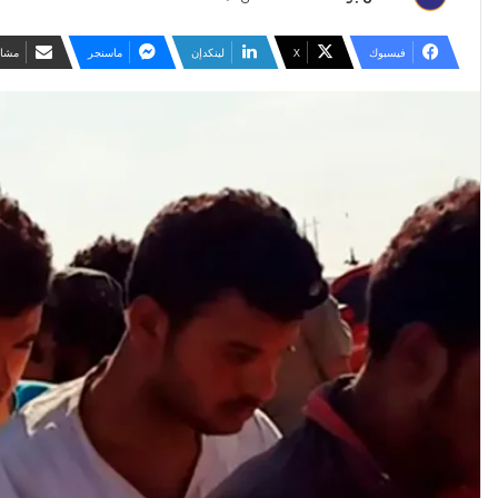
فيسبوك
‫X
لينكدإن
ماسنجر
مشار