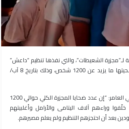
 الذكرى الثامنة لـ”مجزرة الشعيطات”، والتي نفذها تنظيم “داعش”
في دير الزور، بحق أبناء عشيرة الشعيطات، وراح ضحيتها ما يزيد عن 1200 شخص، وذلك بتاريخ 8 آب/
وقال رئيس جمعية “شهداء مجزرة الشعيطات”، علي العامر: “إن عدد ضحايا المجزرة الكلي حوالي 1200
ون لدى الجمعية هم 850 شخصًا، خلّفوا وراءهم آلاف اليتامى والأرامل وأغلبيتهم
دين بعد أن احتجزهم التنظيم ولم يعلم مصيرهم.