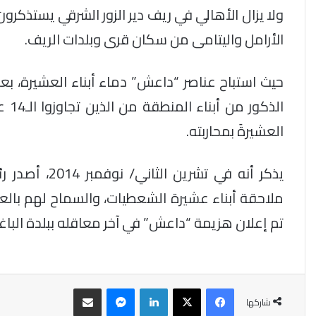
ولا يزال الأهالي في ريف دير الزور الشرقي يستذكرو
الأرامل واليتامى من سكان قرى وبلدات الريف.
حيث استباح عناصر “داعش” دماء أبناء العشيرة، 
الذك
العشيرةَ بمحاربته.
يذكر أنه في تش
ملاحقة أبناء عشيرة الشعطيات، والسماح لهم بالع
تم إعلان هزيمة “داعش” في آخر معاقله ببلدة الباغوز ف
فيسبوك
‫X
لينكدإن
ماسنجر
مشاركة عبر البريد
شاركها