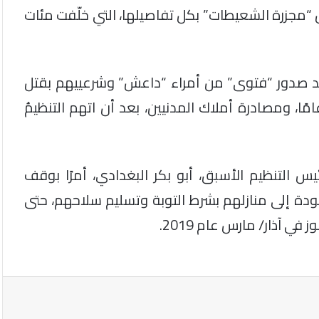
ن “مجزرة الشعيطات” بكل تفاصيلها، التي خلّفت مئات
بعد صدور “فتوى” من أمراء “داعش” وشرعييهم بقتل
ور من أبناء المنطقة من الذين تجاوزوا الـ14 عامًا، ومصادرة أملاك المدنيين، بعد أن اتهم التنظيمُ
رين الثاني/ نوفمبر 2014، أصدر رئيس التنظيم الأسبق، أبو بكر البغدادي، أمرًا بوقف
ودة إلى منازلهم بشرط التوبة وتسليم سلاحهم، حتى
ي آذار/ مارس عام 2019.