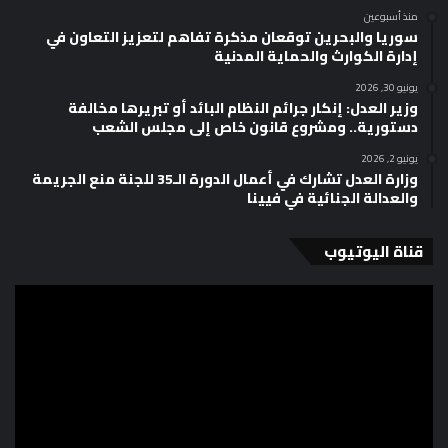
منذ أسبوعين
سوريا والبحرين توقعان مذكرة تفاهم لتعزيز التعاون في
إدارة الكوارث والحماية المدنية
يونيو 30, 2026
وزير العدل: إنكار جرائم النظام البائد أو تبريرها مخالفة
دستورية.. ومشروع قانون خاص إلى مجلس الشعب
يونيو 2, 2026
وزارة العدل تشارك في أعمال الدورة الـ35 للجنة منع الجريمة
والعدالة الجنائية في فيينا
قناة اليوتيوب