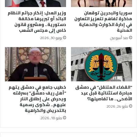
سوريا والبحرين توقعان
وزير العدل: إنكار جرائم النظام
مذكرة تفاهم لتعزيز التعاون
البائد أو تبريرها مخالفة
في إدارة الكوارث والحماية
دستورية.. ومشروع قانون
المدنية
خاص إلى مجلس الشعب
منذ أسبوعين
يونيو 30, 2026
“القضاء المتنقل” في دمشق
خطيب جامع في دمشق يتهم
مبادرة استثنائية قبل عيد
“أهل ريف دمشق” بسرقته
الأضحى.. ما تفاصيلها؟
ويحرض على إطلاق النار
عليهم.. شكوى رسمية
مايو 24, 2026
بالتحريض والكراهية
مايو 18, 2026