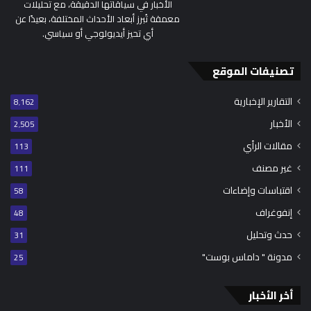
الأخبار في سياقاتها الدقيقة، مع تحليلات
معمقة تُبرز أبعاد الأحداث المختلفة، بعيدًا عن
أي تحيز أيديولوجي أو سياسي.
تصنيفات الموقع
التقارير الإخبارية
8٬162
الأخبار
2٬505
مقالات الرأي
113
غير مصنف
111
اقتباسات وإضاءات
58
إنفوغراف
48
حدث وتحليل
31
مدونة " داماس بوست"
25
أخر الأخبار