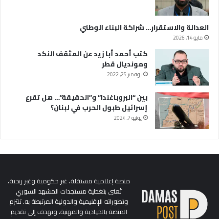
العدالة والاستقرار… شراكة البناء الوطني
مايو 14, 2026
كتب أحمد أبا زيد عن المثقف النكد
ومونديال قطر
نوفمبر 25, 2022
بين “البروباغندا” و”الحقيقة”… هل تقرع
إسرائيل طبول الحرب في لبنان؟
يونيو 7, 2024
منصة إعلامية مستقلة، غير حكومية وغير ربحية،
تُعنى بتغطية مستجدات المشهد السوري
وتطوراته الإقليمية والدولية المرتبطة به. تلتزم
المنصة بالحيادية والمهنية، وتهدف إلى تقديم