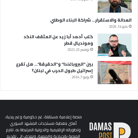
العدالة والاستقرار… شراكة البناء الوطني
مايو 14, 2026
كتب أحمد أبا زيد عن المثقف النكد
ومونديال قطر
نوفمبر 25, 2022
بين “البروباغندا” و”الحقيقة”… هل تقرع
إسرائيل طبول الحرب في لبنان؟
يونيو 7, 2024
منصة إعلامية مستقلة، غير حكومية وغير ربحية،
تُعنى بتغطية مستجدات المشهد السوري
وتطوراته الإقليمية والدولية المرتبطة به. تلتزم
المنصة بالحيادية والمهنية، وتهدف إلى تقديم