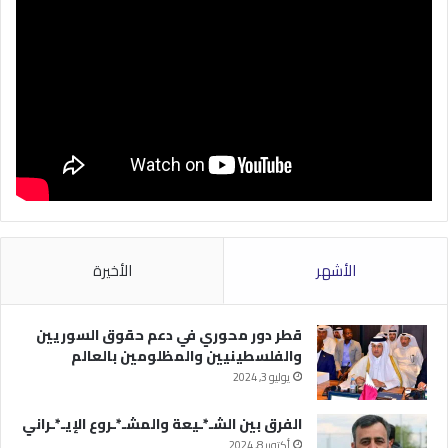
الأشهر
الأخيرة
قطر دور محوري في دعم حقوق السوريين
والفلسطينيين والمظلومين بالعالم
يوليو 3, 2024
الفرق بين الشـ*ـيعة والمشـ*ـروع الإيـ*ـراني
أكتوبر 8, 2024