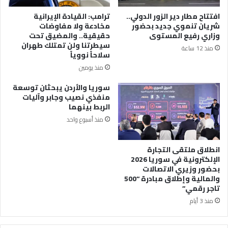
افتتاح مطار دير الزور الدولي..
ترامب: القيادة الإيرانية
شريان تنموي جديد بحضور
مخادعة ولا مفاوضات
وزاري رفيع المستوى
حقيقية.. والمضيق تحت
سيطرتنا ولن تمتلك طهران
منذ 12 ساعة
سلاحاً نووياً
منذ يومين
سوريا والأردن يبحثان توسعة
منفذي نصيب وجابر وآليات
الربط بينهما
منذ أسبوع واحد
انطلاق ملتقى التجارة
الإلكترونية في سوريا 2026
بحضور وزيري الاتصالات
والمالية وإطلاق مبادرة “500
تاجر رقمي”
منذ 3 أيام