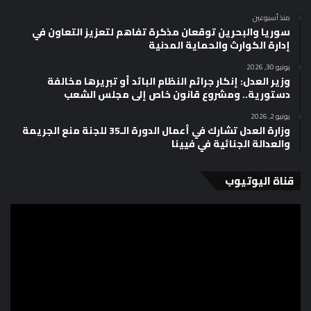
منذ أسبوعين
سوريا والبحرين توقعان مذكرة تفاهم لتعزيز التعاون في
إدارة الكوارث والحماية المدنية
يونيو 30, 2026
وزير العدل: إنكار جرائم النظام البائد أو تبريرها مخالفة
دستورية.. ومشروع قانون خاص إلى مجلس الشعب
يونيو 2, 2026
وزارة العدل تشارك في أعمال الدورة الـ35 للجنة منع الجريمة
والعدالة الجنائية في فيينا
قناة اليوتيوب