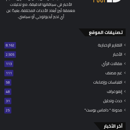
الأخبار في سياقاتها الدقيقة، مع تحليلات
معمقة تُبرز أبعاد الأحداث المختلفة، بعيدًا عن
أي تحيز أيديولوجي أو سياسي.
تصنيفات الموقع
التقارير الإخبارية
8٬162
الأخبار
2٬505
مقالات الرأي
113
غير مصنف
111
اقتباسات وإضاءات
58
إنفوغراف
48
حدث وتحليل
31
مدونة " داماس بوست"
25
أخر الأخبار