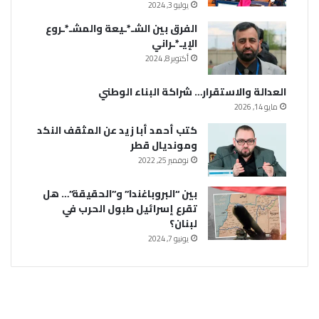
يوليو 3, 2024
الفرق بين الشـ*ـيعة والمشـ*ـروع
الإيـ*ـراني
أكتوبر 8, 2024
العدالة والاستقرار… شراكة البناء الوطني
مايو 14, 2026
كتب أحمد أبا زيد عن المثقف النكد
ومونديال قطر
نوفمبر 25, 2022
بين “البروباغندا” و”الحقيقة”… هل
تقرع إسرائيل طبول الحرب في
لبنان؟
يونيو 7, 2024