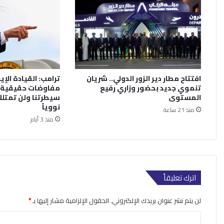
افتتاح مطار دير الزور الدولي.. شريان
ترامب: القيادة الإي
تنموي جديد بحضور وزاري رفيع
مفاوضات حقيقية.
المستوى
سيطرتنا ولن تمتلك
نووياً
منذ 21 ساعة
منذ 3 أيام
اترك تعليقاً
لن يتم نشر عنوان بريدك الإلكتروني.
الحقول الإلزامية مشار إليها بـ
*
ا