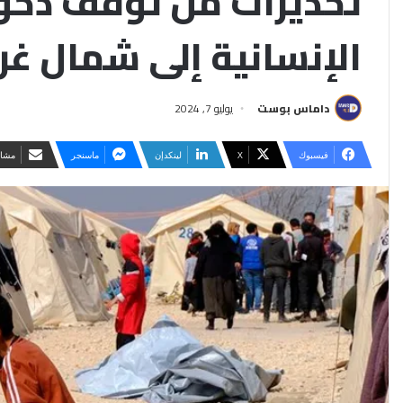
تحذيرات من توقف دخو
الإنسانية إلى شمال غر
داماس بوست
يوليو 7, 2024
فيسبوك
‫X
لينكدإن
ماسنجر
مشار