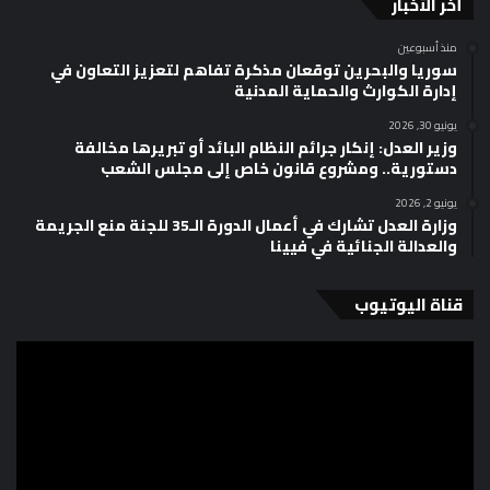
أخر الأخبار
منذ أسبوعين
سوريا والبحرين توقعان مذكرة تفاهم لتعزيز التعاون في
إدارة الكوارث والحماية المدنية
يونيو 30, 2026
وزير العدل: إنكار جرائم النظام البائد أو تبريرها مخالفة
دستورية.. ومشروع قانون خاص إلى مجلس الشعب
يونيو 2, 2026
وزارة العدل تشارك في أعمال الدورة الـ35 للجنة منع الجريمة
والعدالة الجنائية في فيينا
قناة اليوتيوب