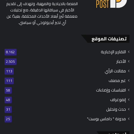
المنصة بالحيادية والمهنية، وتهدف إلى تقديم
الأخبار في سياقاتها الدقيقة، مع تحليلات
معمقة تُبرز أبعاد الأحداث المختلفة، بعيدًا عن
أي تحيز أيديولوجي أو سياسي.
تصنيفات الموقع
التقارير الإخبارية
8٬162
الأخبار
2٬505
مقالات الرأي
113
غير مصنف
111
اقتباسات وإضاءات
58
إنفوغراف
48
حدث وتحليل
31
مدونة " داماس بوست"
25