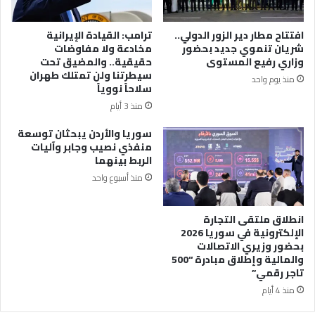
افتتاح مطار دير الزور الدولي..
ترامب: القيادة الإيرانية
شريان تنموي جديد بحضور
مخادعة ولا مفاوضات
وزاري رفيع المستوى
حقيقية.. والمضيق تحت
سيطرتنا ولن تمتلك طهران
منذ يوم واحد
سلاحاً نووياً
منذ 3 أيام
سوريا والأردن يبحثان توسعة
منفذي نصيب وجابر وآليات
الربط بينهما
منذ أسبوع واحد
انطلاق ملتقى التجارة
الإلكترونية في سوريا 2026
بحضور وزيري الاتصالات
والمالية وإطلاق مبادرة “500
تاجر رقمي”
منذ 4 أيام