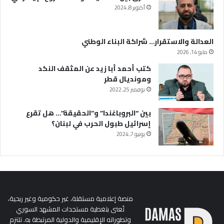
أكتوبر 8, 2024
العدالة والاستقرار… شراكة البناء الوطني
مايو 14, 2026
كتب أحمد أبا زيد عن المثقف النكد
ومونديال قطر
نوفمبر 25, 2022
بين “البروباغندا” و”الحقيقة”… هل تقرع
إسرائيل طبول الحرب في لبنان؟
يونيو 7, 2024
منصة إعلامية مستقلة، غير حكومية وغير ربحية،
تُعنى بتغطية مستجدات المشهد السوري
وتطوراته الإقليمية والدولية المرتبطة به. تلتزم