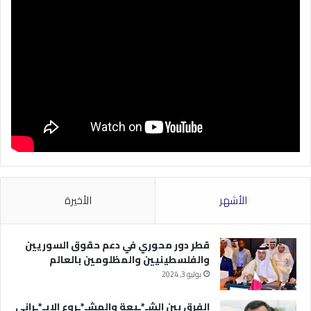
الأشهر
الأخيرة
قطر دور محوري في دعم حقوق السوريين
والفلسطينيين والمظلومين بالعالم
يوليو 3, 2024
الفرق بين الشـ*ـيعة والمشـ*ـروع الإيـ*ـراني