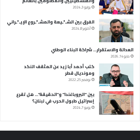
والفلسطينيين والمظلومين بالعالم
يوليو 3, 2024
الفرق بين الشـ*ـيعة والمشـ*ـروع الإيـ*ـراني
أكتوبر 8, 2024
العدالة والاستقرار… شراكة البناء الوطني
مايو 14, 2026
كتب أحمد أبا زيد عن المثقف النكد
ومونديال قطر
نوفمبر 25, 2022
بين “البروباغندا” و”الحقيقة”… هل تقرع
إسرائيل طبول الحرب في لبنان؟
يونيو 7, 2024