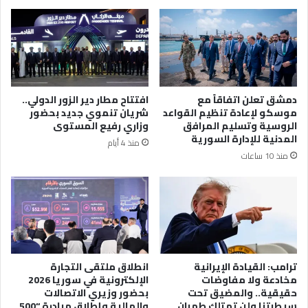
دمشق تعلن اتفاقاً مع
افتتاح مطار دير الزور الدولي..
موسكو لإعادة تنظيم القواعد
شريان تنموي جديد بحضور
الروسية وتسليم المرافق
وزاري رفيع المستوى
المدنية للإدارة السورية
منذ 4 أيام
منذ 10 ساعات
ترامب: القيادة الإيرانية
انطلاق ملتقى التجارة
مخادعة ولا مفاوضات
الإلكترونية في سوريا 2026
حقيقية.. والمضيق تحت
بحضور وزيري الاتصالات
سيطرتنا ولن تمتلك طهران
والمالية وإطلاق مبادرة “500