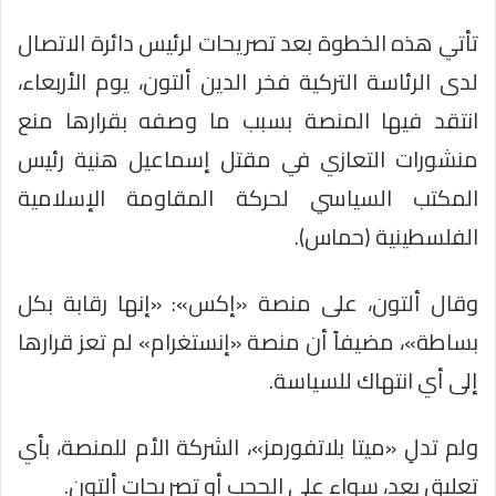
تأتي هذه الخطوة بعد تصريحات لرئيس دائرة الاتصال
لدى الرئاسة التركية فخر الدين ألتون، يوم الأربعاء،
انتقد فيها المنصة بسبب ما وصفه بقرارها منع
منشورات التعازي في مقتل إسماعيل هنية رئيس
المكتب السياسي لحركة المقاومة الإسلامية
الفلسطينية (حماس).
وقال ألتون، على منصة «إكس»: «إنها رقابة بكل
بساطة»، مضيفاً أن منصة «إنستغرام» لم تعز قرارها
إلى أي انتهاك للسياسة.
ولم تدلِ «ميتا بلاتفورمز»، الشركة الأم للمنصة، بأي
تعليق بعد، سواء على الحجب أو تصريحات ألتون.