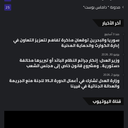
مدونة " داماس بوست"
25
أخر الأخبار
منذ 3 أسابيع
سوريا والبحرين توقعان مذكرة تفاهم لتعزيز التعاون في
إدارة الكوارث والحماية المدنية
يونيو 30, 2026
وزير العدل: إنكار جرائم النظام البائد أو تبريرها مخالفة
دستورية.. ومشروع قانون خاص إلى مجلس الشعب
يونيو 2, 2026
وزارة العدل تشارك في أعمال الدورة الـ35 للجنة منع الجريمة
والعدالة الجنائية في فيينا
قناة اليوتيوب