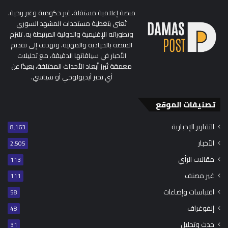
منصة إعلامية مستقلة، غير حكومية وغير ربحية،
تُعنى بتغطية مستجدات المشهد السوري
وتطوراته الإقليمية والدولية المرتبطة به. تلتزم
المنصة بالحيادية والمهنية، وتهدف إلى تقديم
الأخبار في سياقاتها الدقيقة، مع تحليلات
معمقة تُبرز أبعاد الأحداث المختلفة، بعيدًا عن
أي تحيز أيديولوجي أو سياسي.
تصنيفات الموقع
التقارير الإخبارية
8٬163
الأخبار
2٬505
مقالات الرأي
113
غير مصنف
111
اقتباسات وإضاءات
58
إنفوغراف
48
حدث وتحليل
31