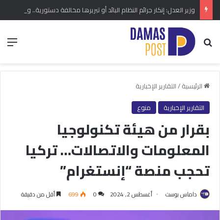
وزير العدل: إنكار جرائم النظام البائد أو تبريرها مخالفة دستورية.. ومشروع قانون خاص إلى مجلس الشعب
بحث عن
الق
الرئيسية
/
التقارير الإخبارية
التقارير الإخبارية
منوع
بقرار من هيئة تكنولوجيا
المعلومات والاتصالات… تركيا
تحجب منصة “إنستغرام”
داماس بوست
أغسطس 2, 2024
0
699
أقل من دقيقة