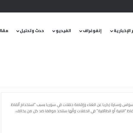
.. ومشروع قانون خاص إلى مجلس الشعب
 الإخبارية
إنفوغراف
الفيديو
حدث وتحليل
مقال
 السواس وسارة زكريا عن الغناء وإقامة حفلات في سوريا بسبب “استخدام ألفاظ
لفاظ “النابية أو الطائفية” في الحفلات وأنها ستتخذ موقفا ضد كل من يخالف.