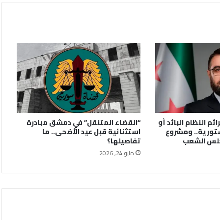
ائم النظام البائد أو
“القضاء المتنقل” في دمشق مبادرة
تورية.. ومشروع
استثنائية قبل عيد الأضحى.. ما
جلس الشعب
تفاصيلها؟
مايو 24, 2026