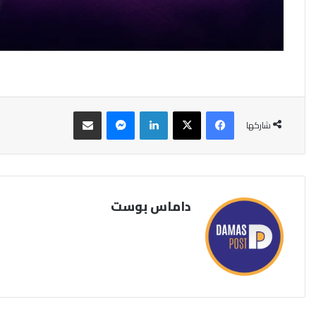
فيسبوك
‫X
لينكدإن
ماسنجر
مشاركة عبر البريد
شاركها
داماس بوست