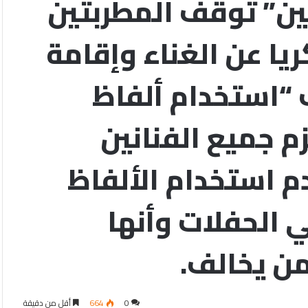
يين” توقف المطربتين
ا عن الغناء وإقامة
“استخدام ألفاظ
زم جميع الفنانين
م استخدام الألفاظ
ي الحفلات وأنها
ن يخالف.
0
664
أقل من دقيقة