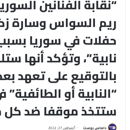
“نقابة الفنانين السور
ريم السواس وسارة زكري
حفلات في سوريا بسبب 
نابية”، وتؤكد أنها ستل
بالتوقيع على تعهد بعد
“النابية أو الطائفية” ف
ستتخذ موقفا ضد كل م
داماس بوست
أغسطس 27, 2022