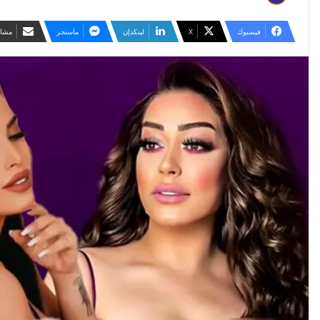
فيسبوك
‫X
لينكدإن
ماسنجر
مشار