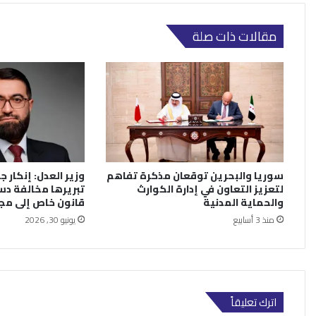
مقالات ذات صلة
سوريا والبحرين توقعان مذكرة تفاهم
وزير العدل: إنكار جر
لتعزيز التعاون في إدارة الكوارث
تبريرها مخالفة دس
والحماية المدنية
قانون خاص إلى م
منذ 3 أسابيع
يونيو 30, 2026
اترك تعليقاً