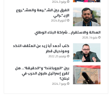
يوليو 3, 2024
الفرق بين الشـ*ـيعة والمشـ*ـروع
الإيـ*ـراني
أكتوبر 8, 2024
العدالة والاستقرار… شراكة البناء الوطني
مايو 14, 2026
كتب أحمد أبا زيد عن المثقف النكد
ومونديال قطر
نوفمبر 25, 2022
بين “البروباغندا” و”الحقيقة”… هل
تقرع إسرائيل طبول الحرب في
لبنان؟
يونيو 7, 2024