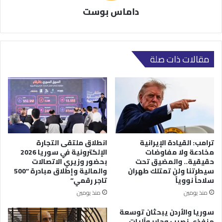
داماس بوست
مقالات ذات صلة
ترامب: القيادة الإيرانية
انطلاق ملتقى التجارة
مخادعة ولا مفاوضات
الإلكترونية في سوريا 2026
حقيقية.. والمضيق تحت
بحضور وزيري الاتصالات
سيطرتنا ولن تمتلك طهران
والمالية وإطلاق مبادرة “500
سلاحاً نووياً
تاجر رقمي”
منذ يومين
منذ يومين
سوريا والأردن يبحثان توسعة
منفذي نصيب وجابر وآليات