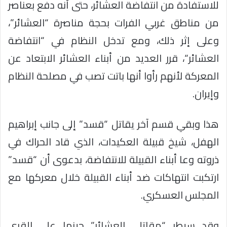
للاستفادة من انتفاضة العشائر، حتى أنه دفع بعناصر
من مناطق غربي الفرات بحجة مناصرة “العشائر”،
وعلى إثر ذلك، ومع تدخل النظام في “انتفاضة
العشائر“، قرر العديد من أبناء العشائر الابتعاد عن
المعركة لأنهم رأوا أنها باتت تصب في مصلحة النظام
وإيران.
هذا وبقي قسم آخر يقاتل “قسد” إلى جانب إبراهيم
الهفل، شيخ قبيلة العكيدات، الذي قاد الحراك في
ذروته وعا أبناء القبيلة للانتفاضة، بدعوى أن “قسد”
ارتكبت انتهاكات ضد أبناء القبيلة خلال معركها مع
المجلس العسكري.
وقد سيطر “مقاتلي العشائر” حينها على القرى