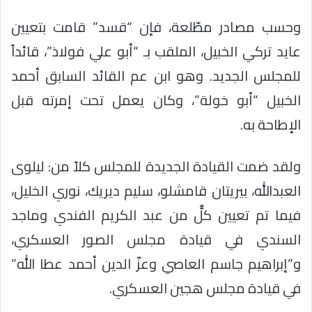
وحسب مصادر مطّلعة، فإن “قسد” قامت بتعيين
عايد تركي الخبيل، الملقب بـ “أبو علي فولاذ”، قائداً
للمجلس الجديد. وهو ابن عم القائد السابق أحمد
الخبيل “أبو خولة”، وكان يعمل تحت إمرته قبل
الإطاحة به.
ولقد ضمت القيادة الجديدة للمجلس كلاً من: ليلوى
العبدالله، بيريتان قامشلو، سليم ديريك، نوري الخليل،
فيما تم تعيين كلٍّ من عبد الكريم الفندي وماجد
السندي في قيادة مجلس الصور العسكري،
و”إبراهيم جاسم العاصي وعزّ الدين أحمد عطا الله”
في قيادة مجلس هجين العسكري.