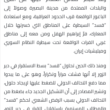
والبلدات الممتدة من مدينة البصيرة وصولاً إلى
الباغوز الواقعة قرب الحدود العراقية، ومع استعادة
“قسد” السيطرة على المناطق التي خسرتها خلال
المعارك، فرّ إبراهيم الهفل ومن معه إلى مناطق
غربي الفرات الواقعة تحت سيطرة النظام السوري
وميليشيات إيران.
ومنذ ذلك الحين تحاول “قسد” بسط الاستقرار في دير
الزور إلا أنها فشلت مراراً وتكراراً، وهو على ما يبدوا
مما دفع التحالف الدولي للضغط عليها لإيجاد حلول،
وتشير المصادر إلى أن التشكيل الجديد جاء بضغط من
التحالف الدولي بسبب الرفض الشعبي لحكم “قسد”
والمطالب المستمرة باستقلال القرار في دير الزور،