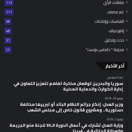
مقالات الرأي
113
غير مصنف
111
اقتباسات وإضاءات
58
إنفوغراف
48
حدث وتحليل
31
مدونة " داماس بوست"
25
أخر الأخبار
منذ أسبوعين
سوريا والبحرين توقعان مذكرة تفاهم لتعزيز التعاون في
إدارة الكوارث والحماية المدنية
يونيو 30, 2026
وزير العدل: إنكار جرائم النظام البائد أو تبريرها مخالفة
دستورية.. ومشروع قانون خاص إلى مجلس الشعب
يونيو 2, 2026
وزارة العدل تشارك في أعمال الدورة الـ35 للجنة منع الجريمة
والعدالة الجنائية في فيينا