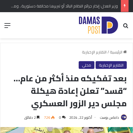
وزير العدل: إنكار جرائم النظام البائد أو تبريرها مخالفة دستورية.. ومشروع قانون خاص إلى مجلس الشعب
بحث عن
الق
الرئيسية
/
التقارير الإخبارية
التقارير الإخبارية
محلي
بعد تفكيكه منذ أكثر من عام…
“قسد” تعلن إعادة هيكلة
مجلس دير الزور العسكري
داماس بوست
أكتوبر 22, 2024
0
726
2 دقائق