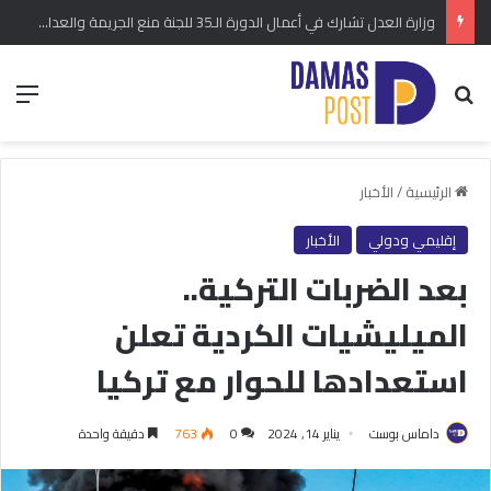
وزارة العدل تشارك في أعمال الدورة الـ35 للجنة منع الجريمة والعدالة الجنائية في فيينا
بحث عن
الق
الرئيسية
/
الأخبار
إقليمي ودولي
الأخبار
بعد الضربات التركية..
الميليشيات الكردية تعلن
استعدادها للحوار مع تركيا
داماس بوست
يناير 14, 2024
0
763
دقيقة واحدة