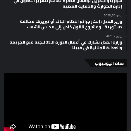
سوريا والبحرين توقعان مذكرة تفاهم لتعزيز التعاون في
إدارة الكوارث والحماية المدنية
يونيو 30, 2026
وزير العدل: إنكار جرائم النظام البائد أو تبريرها مخالفة
دستورية.. ومشروع قانون خاص إلى مجلس الشعب
يونيو 2, 2026
وزارة العدل تشارك في أعمال الدورة الـ35 للجنة منع الجريمة
والعدالة الجنائية في فيينا
قناة اليوتيوب