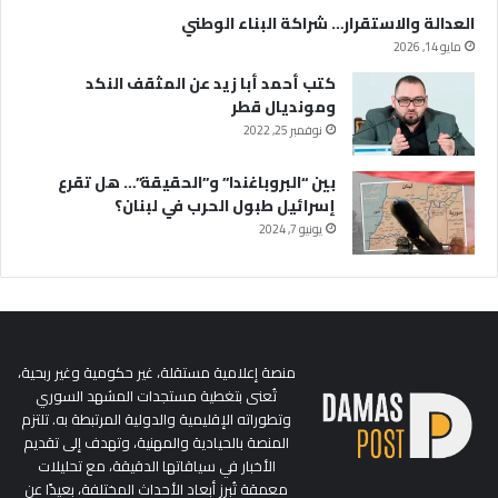
العدالة والاستقرار… شراكة البناء الوطني
مايو 14, 2026
كتب أحمد أبا زيد عن المثقف النكد
ومونديال قطر
نوفمبر 25, 2022
بين “البروباغندا” و”الحقيقة”… هل تقرع
إسرائيل طبول الحرب في لبنان؟
يونيو 7, 2024
منصة إعلامية مستقلة، غير حكومية وغير ربحية،
تُعنى بتغطية مستجدات المشهد السوري
وتطوراته الإقليمية والدولية المرتبطة به. تلتزم
المنصة بالحيادية والمهنية، وتهدف إلى تقديم
الأخبار في سياقاتها الدقيقة، مع تحليلات
معمقة تُبرز أبعاد الأحداث المختلفة، بعيدًا عن