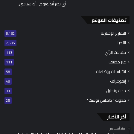
أي تحيز أيديولوجي أو سياسي.
تصنيفات الموقع
التقارير الإخبارية
8٬162
الأخبار
2٬505
مقالات الرأي
113
غير مصنف
111
اقتباسات وإضاءات
58
إنفوغراف
48
حدث وتحليل
31
مدونة " داماس بوست"
25
أخر الأخبار
منذ أسبوعين