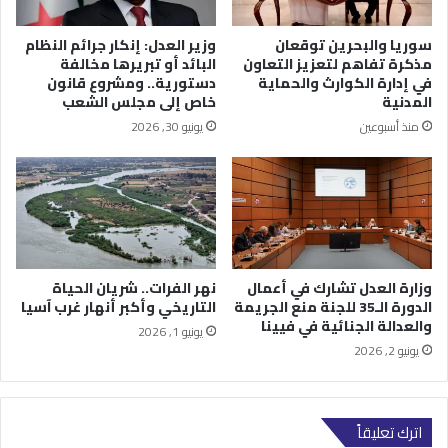
سوريا والبحرين توقعان
وزير العدل: إنكار جرائم النظام
مذكرة تفاهم لتعزيز التعاون
البائد أو تبريرها مخالفة
في إدارة الكوارث والحماية
دستورية.. ومشروع قانون
المدنية
خاص إلى مجلس الشعب
منذ أسبوعين
يونيو 30, 2026
وزارة العدل تشارك في أعمال
نهر الفرات.. شريان الحياة
الدورة الـ35 للجنة منع الجريمة
التاريخي وأكبر أنهار غرب آسيا
والعدالة الجنائية في فيينا
يونيو 1, 2026
يونيو 2, 2026
اترك تعليقاً