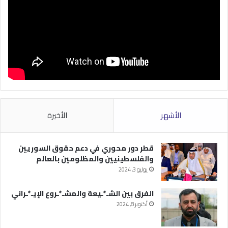
الأشهر
الأخيرة
قطر دور محوري في دعم حقوق السوريين
والفلسطينيين والمظلومين بالعالم
يوليو 3, 2024
الفرق بين الشـ*ـيعة والمشـ*ـروع الإيـ*ـراني
أكتوبر 8, 2024