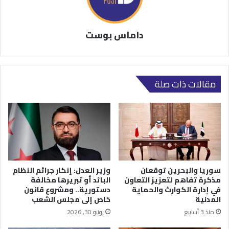
داماس بوست
مقالات ذات صلة
سوريا والبحرين توقعان
وزير العدل: إنكار جرائم النظام
مذكرة تفاهم لتعزيز التعاون
البائد أو تبريرها مخالفة
في إدارة الكوارث والحماية
دستورية.. ومشروع قانون
المدنية
خاص إلى مجلس الشعب
منذ 3 أسابيع
يونيو 30, 2026