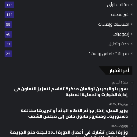
مقالات الرأي
113
غير مصنف
111
اقتباسات وإضاءات
58
إنفوغراف
48
حدث وتحليل
31
مدونة " داماس بوست"
25
أخر الأخبار
منذ 3 أسابيع
سوريا والبحرين توقعان مذكرة تفاهم لتعزيز التعاون في
إدارة الكوارث والحماية المدنية
يونيو 30, 2026
وزير العدل: إنكار جرائم النظام البائد أو تبريرها مخالفة
دستورية.. ومشروع قانون خاص إلى مجلس الشعب
يونيو 2, 2026
وزارة العدل تشارك في أعمال الدورة الـ35 للجنة منع الجريمة