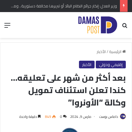
وزير العدل: إنكار جرائم النظام البائد أو تبريرها مخالفة دستورية.. ومشروع قانون خاص إلى مجلس الشعب
بحث عن
الق
الرئيسية
/
الأخبار
إقليمي ودولي
الأخبار
بعد أكثر من شهر على تعليقه…
كندا تعلن استئناف تمويل
وكالة “الأونروا”
داماس بوست
مارس 9, 2024
0
849
دقيقة واحدة