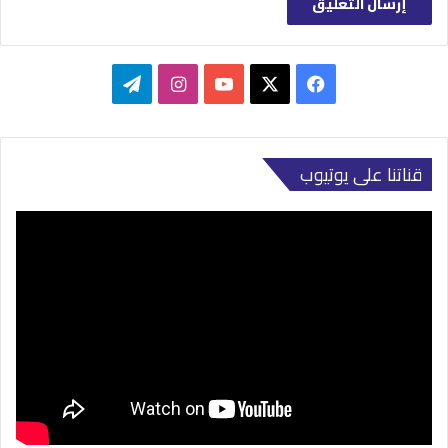
‫X
فيسبوك
‫YouTube
انستقرام
تيلقرام
قناتنا على يوتيوب