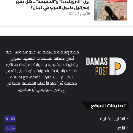
بين “البروباغندا” و”الحقيقة”… هل تقرع
إسرائيل طبول الحرب في لبنان؟
يونيو 7, 2024
منصة إعلامية مستقلة، غير حكومية وغير ربحية،
تُعنى بتغطية مستجدات المشهد السوري
وتطوراته الإقليمية والدولية المرتبطة به. تلتزم
المنصة بالحيادية والمهنية، وتهدف إلى تقديم
الأخبار في سياقاتها الدقيقة، مع تحليلات
معمقة تُبرز أبعاد الأحداث المختلفة، بعيدًا عن
أي تحيز أيديولوجي أو سياسي.
تصنيفات الموقع
التقارير الإخبارية
8٬163
الأخبار
2٬505